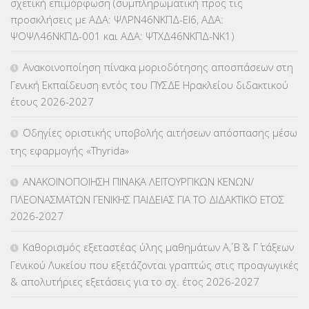
σχετική επιμόρφωση (συμπληρωματική προς τις
ΚΕΣΥ
(60)
προσκλήσεις με ΑΔΑ: ΨΛΡΝ46ΝΚΠΔ-ΕΙ6, ΑΔΑ:
ΨΟΨΛ46ΝΚΠΔ-001 και ΑΔΑ: ΨΤΧΔ46ΝΚΠΔ-ΝΚ1)
ΚΕΣΥΠ
(109)
Ανακοινοποίηση πίνακα μοριοδότησης αποσπάσεων στη
ΚΠγ – ΚΡΑΤΙΚΟ ΠΙΣΤΟΠΟΙΗΤΙΚΟ ΓΛΩΣΣΟΜΑΘΕΙΑΣ
(135)
Γενική Εκπαίδευση εντός του ΠΥΣΔΕ Ηρακλείου διδακτικού
έτους 2026-2027
ΚΠπ- ΚΡΑΤΙΚΟ ΠΙΣΤΟΠΟΙΗΤΙΚΟ ΠΛΗΡΟΦΟΡΙΚΗΣ
(12)
Οδηγίες οριστικής υποβολής αιτήσεων απόσπασης μέσω
ΛΟΙΠΑ
(309)
της εφαρμογής «Thyrida»
ΜΑΘΗΤΕΙΑ
(275)
ΑΝΑΚΟΙΝΟΠΟΙΗΣΗ ΠΙΝΑΚΑ ΛΕΙΤΟΥΡΓΙΚΩΝ ΚΕΝΩΝ/
ΠΛΕΟΝΑΣΜΑΤΩΝ ΓΕΝΙΚΗΣ ΠΑΙΔΕΙΑΣ ΓΙΑ ΤΟ ΔΙΔΑΚΤΙΚΟ ΕΤΟΣ
ΜΕΤΑΘΕΣΕΙΣ-ΤΟΠΟΘΕΤΗΣΕΙΣ ΒΕΛΤΙΩΣΕΙΣ
(319)
2026-2027
ΜΕΤΑΤΑΞΕΙΣ
(87)
Καθορισμός εξεταστέας ύλης μαθημάτων Α΄, Β΄ & Γ΄ τάξεων
Γενικού Λυκείου που εξετάζονται γραπτώς στις προαγωγικές
ΜΕΤΑΦΟΡΑ ΜΑΘΗΤΩΝ
(3)
& απολυτήριες εξετάσεις για το σχ. έτος 2026-2027
ΝΟΜΟΘΕΣΙΑ
(66)