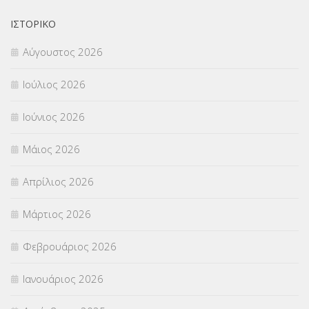
ΟΙΚΟΝΟΜΙΚΑ ΘΕΜΑΤΑ
(73)
ΙΣΤΟΡΙΚΌ
Αύγουστος 2026
Π.Ε.Κ. ΗΡΑΚΛΕΙΟΥ
(12)
Ιούλιος 2026
ΠΑΝΕΛΛΑΔΙΚΕΣ ΕΞΕΤΑΣΕΙΣ
(839)
Ιούνιος 2026
ΠΡΟΚΗΡΥΞΕΙΣ
(18)
Μάιος 2026
ΣΕΜΙΝΑΡΙΑ – ΗΜΕΡΙΔΕΣ
(495)
Απρίλιος 2026
ΣΕΠ
(50)
Μάρτιος 2026
ΣΤΕΛΕΧΗ
(360)
Φεβρουάριος 2026
ΣΥΜΒΟΥΛΕΥΤΙΚΟΣ ΣΤΑΘΜΟΣ ΝΕΩΝ
(18)
Ιανουάριος 2026
ΣΥΝΤΑΞΕΙΣ
(12)