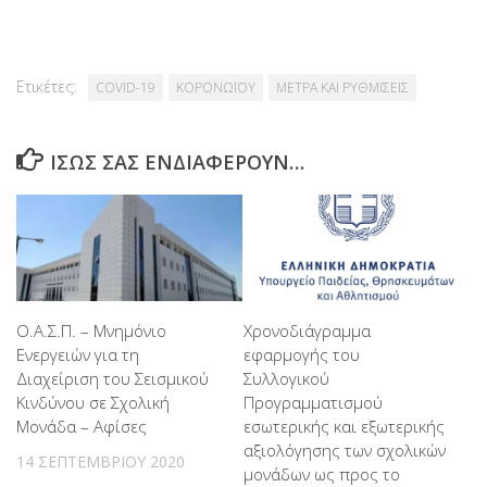
Ετικέτες:
COVID-19
ΚΟΡΟΝΩΪΟΥ
ΜΕΤΡΑ ΚΑΙ ΡΥΘΜΙΣΕΙΣ
ΊΣΩΣ ΣΑΣ ΕΝΔΙΑΦΈΡΟΥΝ…
Ο.Α.Σ.Π. – Μνημόνιο
Χρονοδιάγραμμα
Ενεργειών για τη
εφαρμογής του
Διαχείριση του Σεισμικού
Συλλογικού
Κινδύνου σε Σχολική
Προγραμματισμού
Μονάδα – Αφίσες
εσωτερικής και εξωτερικής
αξιολόγησης των σχολικών
14 ΣΕΠΤΕΜΒΡΊΟΥ 2020
μονάδων ως προς το