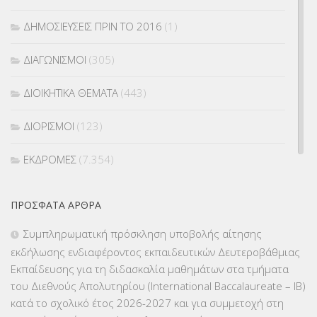
ΔΗΜΟΣΙΕΥΣΕΙΣ ΠΡΙΝ ΤΟ 2016
(1)
ΔΙΑΓΩΝΙΣΜΟΙ
(305)
ΔΙΟΙΚΗΤΙΚΑ ΘΕΜΑΤΑ
(443)
ΔΙΟΡΙΣΜΟΙ
(123)
ΕΚΔΡΟΜΕΣ
(7.354)
ΕΚΠΑΙΔΕΥΤΙΚΑ ΘΕΜΑΤΑ
(2.824)
ΠΡΌΣΦΑΤΑ ΆΡΘΡΑ
ΕΠΑΛ
(366)
Συμπληρωματική πρόσκληση υποβολής αίτησης
εκδήλωσης ενδιαφέροντος εκπαιδευτικών Δευτεροβάθμιας
ΕΠΙΜΟΡΦΩΣΗ Τ.Π.Ε.
(10)
Εκπαίδευσης για τη διδασκαλία μαθημάτων στα τμήματα
του Διεθνούς Απολυτηρίου (International Baccalaureate – IB)
ΕΥΡΩΠΑΪΚΑ ΠΡΟΓΡΑΜΜΑΤΑ
(230)
κατά το σχολικό έτος 2026-2027 και για συμμετοχή στη