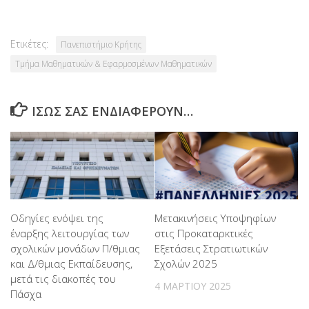
Ετικέτες:
Πανεπιστήμιο Κρήτης
Τμήμα Μαθηματικών & Εφαρμοσμένων Μαθηματικών
ΊΣΩΣ ΣΑΣ ΕΝΔΙΑΦΈΡΟΥΝ…
Μετακινήσεις Υποψηφίων
Οδηγίες ενόψει της
στις Προκαταρκτικές
έναρξης λειτουργίας των
Εξετάσεις Στρατιωτικών
σχολικών μονάδων Π/θμιας
Σχολών 2025
και Δ/θμιας Εκπαίδευσης,
μετά τις διακοπές του
4 ΜΑΡΤΊΟΥ 2025
Πάσχα