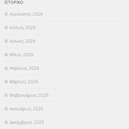
ΟΙΚΟΝΟΜΙΚΑ ΘΕΜΑΤΑ
(73)
ΙΣΤΟΡΙΚΌ
Αύγουστος 2026
Π.Ε.Κ. ΗΡΑΚΛΕΙΟΥ
(12)
Ιούλιος 2026
ΠΑΝΕΛΛΑΔΙΚΕΣ ΕΞΕΤΑΣΕΙΣ
(839)
Ιούνιος 2026
ΠΡΟΚΗΡΥΞΕΙΣ
(18)
Μάιος 2026
ΣΕΜΙΝΑΡΙΑ – ΗΜΕΡΙΔΕΣ
(495)
Απρίλιος 2026
ΣΕΠ
(50)
Μάρτιος 2026
ΣΤΕΛΕΧΗ
(360)
Φεβρουάριος 2026
ΣΥΜΒΟΥΛΕΥΤΙΚΟΣ ΣΤΑΘΜΟΣ ΝΕΩΝ
(18)
Ιανουάριος 2026
ΣΥΝΤΑΞΕΙΣ
(12)
Δεκέμβριος 2025
ΣΧΟΛΙΚΟΙ ΣΥΜΒΟΥΛΟΙ
(754)