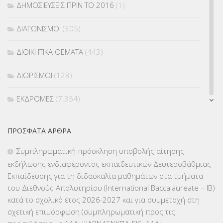
ΔΗΜΟΣΙΕΥΣΕΙΣ ΠΡΙΝ ΤΟ 2016
(1)
ΔΙΑΓΩΝΙΣΜΟΙ
(305)
ΔΙΟΙΚΗΤΙΚΑ ΘΕΜΑΤΑ
(443)
ΔΙΟΡΙΣΜΟΙ
(123)
ΕΚΔΡΟΜΕΣ
(7.354)
ΕΚΠΑΙΔΕΥΤΙΚΑ ΘΕΜΑΤΑ
(2.824)
ΠΡΌΣΦΑΤΑ ΆΡΘΡΑ
ΕΠΑΛ
(366)
Συμπληρωματική πρόσκληση υποβολής αίτησης
εκδήλωσης ενδιαφέροντος εκπαιδευτικών Δευτεροβάθμιας
ΕΠΙΜΟΡΦΩΣΗ Τ.Π.Ε.
(10)
Εκπαίδευσης για τη διδασκαλία μαθημάτων στα τμήματα
του Διεθνούς Απολυτηρίου (International Baccalaureate – IB)
ΕΥΡΩΠΑΪΚΑ ΠΡΟΓΡΑΜΜΑΤΑ
(230)
κατά το σχολικό έτος 2026-2027 και για συμμετοχή στη
σχετική επιμόρφωση (συμπληρωματική προς τις
ΚΕΣΥ
(60)