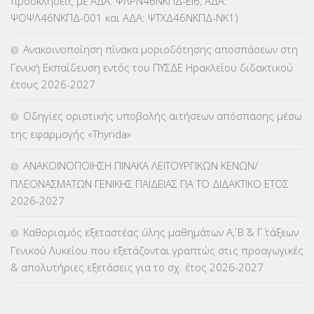
προσκλήσεις με ΑΔΑ: ΨΛΡΝ46ΝΚΠΔ-ΕΙ6, ΑΔΑ:
ΨΟΨΛ46ΝΚΠΔ-001 και ΑΔΑ: ΨΤΧΔ46ΝΚΠΔ-ΝΚ1)
ΚΕΣΥΠ
(109)
Ανακοινοποίηση πίνακα μοριοδότησης αποσπάσεων στη
ΚΠγ – ΚΡΑΤΙΚΟ ΠΙΣΤΟΠΟΙΗΤΙΚΟ ΓΛΩΣΣΟΜΑΘΕΙΑΣ
(135)
Γενική Εκπαίδευση εντός του ΠΥΣΔΕ Ηρακλείου διδακτικού
έτους 2026-2027
ΚΠπ- ΚΡΑΤΙΚΟ ΠΙΣΤΟΠΟΙΗΤΙΚΟ ΠΛΗΡΟΦΟΡΙΚΗΣ
(12)
Οδηγίες οριστικής υποβολής αιτήσεων απόσπασης μέσω
ΛΟΙΠΑ
(309)
της εφαρμογής «Thyrida»
ΜΑΘΗΤΕΙΑ
(275)
ΑΝΑΚΟΙΝΟΠΟΙΗΣΗ ΠΙΝΑΚΑ ΛΕΙΤΟΥΡΓΙΚΩΝ ΚΕΝΩΝ/
ΠΛΕΟΝΑΣΜΑΤΩΝ ΓΕΝΙΚΗΣ ΠΑΙΔΕΙΑΣ ΓΙΑ ΤΟ ΔΙΔΑΚΤΙΚΟ ΕΤΟΣ
ΜΕΤΑΘΕΣΕΙΣ-ΤΟΠΟΘΕΤΗΣΕΙΣ ΒΕΛΤΙΩΣΕΙΣ
(319)
2026-2027
ΜΕΤΑΤΑΞΕΙΣ
(87)
Καθορισμός εξεταστέας ύλης μαθημάτων Α΄, Β΄ & Γ΄ τάξεων
Γενικού Λυκείου που εξετάζονται γραπτώς στις προαγωγικές
ΜΕΤΑΦΟΡΑ ΜΑΘΗΤΩΝ
(3)
& απολυτήριες εξετάσεις για το σχ. έτος 2026-2027
ΝΟΜΟΘΕΣΙΑ
(66)