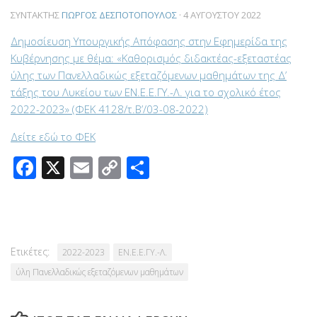
ΣΥΝΤΆΚΤΗΣ
ΓΙΏΡΓΟΣ ΔΕΣΠΟΤΌΠΟΥΛΟΣ
·
4 ΑΥΓΟΎΣΤΟΥ 2022
Δημοσίευση Υπουργικής Απόφασης στην Εφημερίδα της
Κυβέρνησης με θέμα: «Καθορισμός διδακτέας-εξεταστέας
ύλης των Πανελλαδικώς εξεταζόμενων μαθημάτων της Δ’
τάξης του Λυκείου των ΕΝ.Ε.Ε.ΓΥ.-Λ. για το σχολικό έτος
2022-2023» (ΦΕΚ 4128/τ.Β’/03-08-2022)
Δείτε εδώ το ΦΕΚ
Facebook
X
Email
Copy
Μοιραστείτε
Link
Ετικέτες:
2022-2023
ΕΝ.Ε.Ε.ΓΥ.-Λ.
ύλη Πανελλαδικώς εξεταζόμενων μαθημάτων