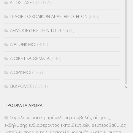
ΑΠΟΣΠΑΣΕΙΣ
(1.072)
ΓΡΑΦΕΙΟ ΣΧΟΛΙΚΩΝ ΔΡΑΣΤΗΡΙΟΤΗΤΩΝ
(695)
ΔΗΜΟΣΙΕΥΣΕΙΣ ΠΡΙΝ ΤΟ 2016
(1)
ΔΙΑΓΩΝΙΣΜΟΙ
(305)
ΔΙΟΙΚΗΤΙΚΑ ΘΕΜΑΤΑ
(443)
ΔΙΟΡΙΣΜΟΙ
(123)
ΕΚΔΡΟΜΕΣ
(7.354)
ΕΚΠΑΙΔΕΥΤΙΚΑ ΘΕΜΑΤΑ
(2.824)
ΠΡΌΣΦΑΤΑ ΆΡΘΡΑ
ΕΠΑΛ
(366)
Συμπληρωματική πρόσκληση υποβολής αίτησης
εκδήλωσης ενδιαφέροντος εκπαιδευτικών Δευτεροβάθμιας
ΕΠΙΜΟΡΦΩΣΗ Τ.Π.Ε.
(10)
Εκπαίδευσης για τη διδασκαλία μαθημάτων στα τμήματα