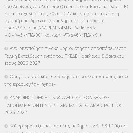
του Διεθνούς Απολυτηρίου (International Baccalaureate – IB)
ΕΥΡΩΠΑΪΚΑ ΠΡΟΓΡΑΜΜΑΤΑ
(230)
κατά το σχολικό έτος 2026-2027 και για συμμετοχή στη
σχετική επιμόρφωση (συμπληρωματική προς τις
ΚΕΣΥ
(60)
προσκλήσεις με ΑΔΑ: ΨΛΡΝ46ΝΚΠΔ-ΕΙ6, ΑΔΑ:
ΨΟΨΛ46ΝΚΠΔ-001 και ΑΔΑ: ΨΤΧΔ46ΝΚΠΔ-ΝΚ1)
ΚΕΣΥΠ
(109)
Ανακοινοποίηση πίνακα μοριοδότησης αποσπάσεων στη
ΚΠγ – ΚΡΑΤΙΚΟ ΠΙΣΤΟΠΟΙΗΤΙΚΟ ΓΛΩΣΣΟΜΑΘΕΙΑΣ
(135)
Γενική Εκπαίδευση εντός του ΠΥΣΔΕ Ηρακλείου διδακτικού
έτους 2026-2027
ΚΠπ- ΚΡΑΤΙΚΟ ΠΙΣΤΟΠΟΙΗΤΙΚΟ ΠΛΗΡΟΦΟΡΙΚΗΣ
(12)
Οδηγίες οριστικής υποβολής αιτήσεων απόσπασης μέσω
ΛΟΙΠΑ
(309)
της εφαρμογής «Thyrida»
ΜΑΘΗΤΕΙΑ
(275)
ΑΝΑΚΟΙΝΟΠΟΙΗΣΗ ΠΙΝΑΚΑ ΛΕΙΤΟΥΡΓΙΚΩΝ ΚΕΝΩΝ/
ΠΛΕΟΝΑΣΜΑΤΩΝ ΓΕΝΙΚΗΣ ΠΑΙΔΕΙΑΣ ΓΙΑ ΤΟ ΔΙΔΑΚΤΙΚΟ ΕΤΟΣ
ΜΕΤΑΘΕΣΕΙΣ-ΤΟΠΟΘΕΤΗΣΕΙΣ ΒΕΛΤΙΩΣΕΙΣ
(319)
2026-2027
ΜΕΤΑΤΑΞΕΙΣ
(87)
Καθορισμός εξεταστέας ύλης μαθημάτων Α΄, Β΄ & Γ΄ τάξεων