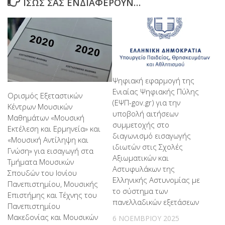
ΊΣΩΣ ΣΑΣ ΕΝΔΙΑΦΈΡΟΥΝ…
Ψηφιακή εφαρμογή της
Ενιαίας Ψηφιακής Πύλης
Ορισμός Εξεταστικών
(ΕΨΠ-gov.gr) για την
Κέντρων Μουσικών
υποβολή αιτήσεων
Μαθημάτων «Μουσική
συμμετοχής στο
Εκτέλεση και Ερμηνεία» και
διαγωνισμό εισαγωγής
«Μουσική Αντίληψη και
ιδιωτών στις Σχολές
Γνώση» για εισαγωγή στα
Αξιωματικών και
Τμήματα Μουσικών
Αστυφυλάκων της
Σπουδών του Ιονίου
Ελληνικής Αστυνομίας με
Πανεπιστημίου, Μουσικής
το σύστημα των
Επιστήμης και Τέχνης του
πανελλαδικών εξετάσεων
Πανεπιστημίου
Μακεδονίας και Μουσικών
6 ΝΟΕΜΒΡΊΟΥ 2025