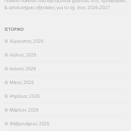
Γενικού Λυκείου που εξετάζονται γραπτώς στις προαγωγικές
ΜΕΤΑΦΟΡΑ ΜΑΘΗΤΩΝ
(3)
& απολυτήριες εξετάσεις για το σχ. έτος 2026-2027
ΝΟΜΟΘΕΣΙΑ
(66)
ΟΙΚΟΝΟΜΙΚΑ ΘΕΜΑΤΑ
(73)
ΙΣΤΟΡΙΚΌ
Αύγουστος 2026
Π.Ε.Κ. ΗΡΑΚΛΕΙΟΥ
(12)
Ιούλιος 2026
ΠΑΝΕΛΛΑΔΙΚΕΣ ΕΞΕΤΑΣΕΙΣ
(839)
Ιούνιος 2026
ΠΡΟΚΗΡΥΞΕΙΣ
(18)
Μάιος 2026
ΣΕΜΙΝΑΡΙΑ – ΗΜΕΡΙΔΕΣ
(495)
Απρίλιος 2026
ΣΕΠ
(50)
Μάρτιος 2026
ΣΤΕΛΕΧΗ
(360)
Φεβρουάριος 2026
ΣΥΜΒΟΥΛΕΥΤΙΚΟΣ ΣΤΑΘΜΟΣ ΝΕΩΝ
(18)