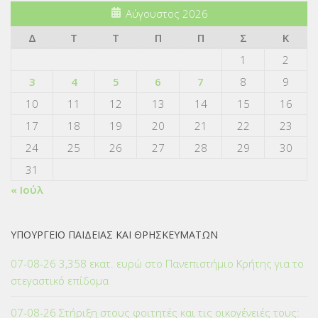
Αύγουστος 2026
Δ
Τ
Τ
Π
Π
Σ
Κ
1
2
3
4
5
6
7
8
9
10
11
12
13
14
15
16
17
18
19
20
21
22
23
24
25
26
27
28
29
30
31
« Ιούλ
ΥΠΟΥΡΓΕΙΟ ΠΑΙΔΕΙΑΣ ΚΑΙ ΘΡΗΣΚΕΥΜΑΤΩΝ
07-08-26 3,358 εκατ. ευρώ στο Πανεπιστήμιο Κρήτης για το
στεγαστικό επίδομα
07-08-26 Στήριξη στους φοιτητές και τις οικογένειές τους: