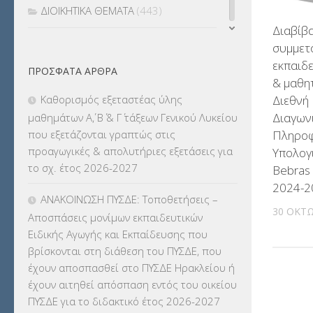
ΔΙΟΙΚΗΤΙΚΑ ΘΕΜΑΤΑ
(443)
Διαβίβ
ΔΙΟΡΙΣΜΟΙ
(123)
συμμετ
εκπαιδ
ΠΡΌΣΦΑΤΑ ΆΡΘΡΑ
ΕΚΔΡΟΜΕΣ
(7.354)
& μαθη
Διεθνή
Καθορισμός εξεταστέας ύλης
ΕΚΠΑΙΔΕΥΤΙΚΑ ΘΕΜΑΤΑ
(2.823)
Διαγων
μαθημάτων Α΄, Β΄ & Γ΄ τάξεων Γενικού Λυκείου
Πληροφ
που εξετάζονται γραπτώς στις
ΕΠΑΛ
(366)
προαγωγικές & απολυτήριες εξετάσεις για
Υπολογ
το σχ. έτος 2026-2027
Bebras
ΕΠΙΜΟΡΦΩΣΗ Τ.Π.Ε.
(10)
2024-2
ΑΝΑΚΟΙΝΩΣΗ ΠΥΣΔΕ: Τοποθετήσεις –
ΕΥΡΩΠΑΪΚΑ ΠΡΟΓΡΑΜΜΑΤΑ
(230)
30 ΟΚΤΩ
Αποσπάσεις μονίμων εκπαιδευτικών
Ειδικής Αγωγής και Εκπαίδευσης που
ΚΕΣΥ
(60)
βρίσκονται στη διάθεση του ΠΥΣΔΕ, που
έχουν αποσπασθεί στο ΠΥΣΔΕ Ηρακλείου ή
ΚΕΣΥΠ
(109)
έχουν αιτηθεί απόσπαση εντός του οικείου
ΠΥΣΔΕ για το διδακτικό έτος 2026-2027
ΚΠγ – ΚΡΑΤΙΚΟ ΠΙΣΤΟΠΟΙΗΤΙΚΟ