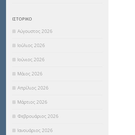
Π.Ε.Κ. ΗΡΑΚΛΕΙΟΥ
(12)
ΙΣΤΟΡΙΚΌ
ΠΑΝΕΛΛΑΔΙΚΕΣ ΕΞΕΤΑΣΕΙΣ
(839)
Αύγουστος 2026
ΠΡΟΚΗΡΥΞΕΙΣ
(18)
Ιούλιος 2026
ΣΕΜΙΝΑΡΙΑ – ΗΜΕΡΙΔΕΣ
(495)
Ιούνιος 2026
ΣΕΠ
(50)
Μάιος 2026
ΣΤΕΛΕΧΗ
(360)
Απρίλιος 2026
ΣΥΜΒΟΥΛΕΥΤΙΚΟΣ ΣΤΑΘΜΟΣ ΝΕΩΝ
Μάρτιος 2026
(18)
Φεβρουάριος 2026
ΣΥΝΤΑΞΕΙΣ
(12)
Ιανουάριος 2026
ΣΧΟΛΙΚΟΙ ΣΥΜΒΟΥΛΟΙ
(754)