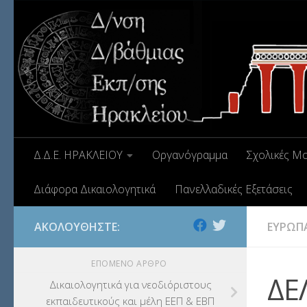
Δ.Δ.Ε. ΗΡΑΚΛΕΙΟΥ
Οργανόγραμμα
Σχολικές Μ
Διάφορα Δικαιολογητικά
Πανελλαδικές Εξετάσεις
ΑΚΟΛΟΥΘΉΣΤΕ:
ΕΥΡΩΠ
ΕΠΌΜΕΝΟ ΆΡΘΡΟ
ΔΕ
Δικαιολογητικά για νεοδιόριστους
εκπαιδευτικούς και μέλη ΕΕΠ & ΕΒΠ