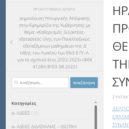
ΗΡ
ΠΡΟΗΓΟΎΜΕΝΟ ΆΡΘΡΟ
Δημοσίευση Υπουργικής Απόφασης
ΠΡ
στην Εφημερίδα της Κυβέρνησης με
θέμα: «Καθορισμός διδακτέας-
εξεταστέας ύλης των Πανελλαδικώς
ΘΕ
εξεταζόμενων μαθημάτων της Δ’
τάξης του Λυκείου των ΕΝ.Ε.Ε.ΓΥ.-Λ.
TH
για το σχολικό έτος 2022-2023» (ΦΕΚ
4128/τ.Β’/03-08-2022)
ΣΥ
Αναζήτηση
για:
ΣΥΝΤΆΚ
Κατηγορίες
ΔΕΛΤΙ
ΑΔΕΙΕΣ
(75)
ERASM
ΣΥΝΑΝ
ΑΔΕΙΕΣ ΔΙΔΑΣΚΑΛΙΑΣ – ΙΔΙΩΤΙΚΗ