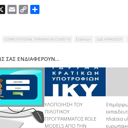
acebook
X
Email
Copy
Μοιραστείτε
Link
COMPUTATIONAL THINKING IN COVID-19
Erasmus+
ΔΔΕ ΗΡΑΚΛΕΙΟΥ
ΩΣ ΣΑΣ ΕΝΔΙΑΦΈΡΟΥΝ…
ΥΛΟΠΟΙΗΣΗ ΤΟΥ
Επιμόρφ
ΠΙΛΟΤΙΚΟΥ
εκπαιδευτ
ΠΡΟΓΡΑΜΜΑΤΟΣ ROLE
πλαίσια υ
MODELS­ ΑΠΟ ΤΗΝ
ευρωπαϊκ