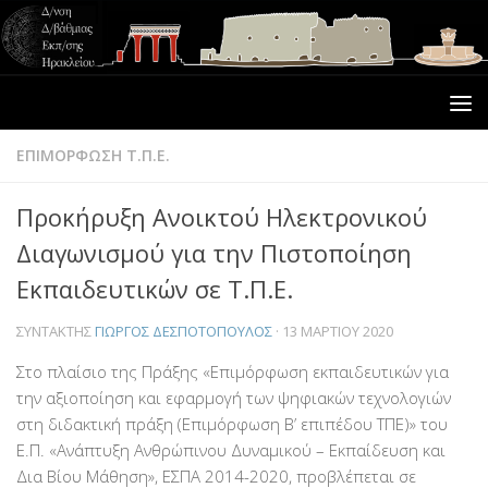
ΕΠΙΜΟΡΦΩΣΗ Τ.Π.Ε.
Προκήρυξη Ανοικτού Ηλεκτρονικού
Διαγωνισμού για την Πιστοποίηση
Εκπαιδευτικών σε Τ.Π.Ε.
ΣΥΝΤΆΚΤΗΣ
ΓΙΏΡΓΟΣ ΔΕΣΠΟΤΌΠΟΥΛΟΣ
·
13 ΜΑΡΤΊΟΥ 2020
Στο πλαίσιο της Πράξης «Επιμόρφωση εκπαιδευτικών για
την αξιοποίηση και εφαρμογή των ψηφιακών τεχνολογιών
στη διδακτική πράξη (Επιμόρφωση Β’ επιπέδου ΤΠΕ)» του
Ε.Π. «Ανάπτυξη Ανθρώπινου Δυναμικού – Εκπαίδευση και
Δια Βίου Μάθηση», ΕΣΠΑ 2014-2020, προβλέπεται σε