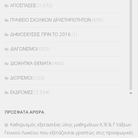
ΑΠΟΣΠΑΣΕΙΣ
(1.072)
ΓΡΑΦΕΙΟ ΣΧΟΛΙΚΩΝ ΔΡΑΣΤΗΡΙΟΤΗΤΩΝ
(695)
ΔΗΜΟΣΙΕΥΣΕΙΣ ΠΡΙΝ ΤΟ 2016
(1)
ΔΙΑΓΩΝΙΣΜΟΙ
(305)
ΔΙΟΙΚΗΤΙΚΑ ΘΕΜΑΤΑ
(443)
ΔΙΟΡΙΣΜΟΙ
(123)
ΕΚΔΡΟΜΕΣ
(7.354)
ΕΚΠΑΙΔΕΥΤΙΚΑ ΘΕΜΑΤΑ
(2.823)
ΠΡΌΣΦΑΤΑ ΆΡΘΡΑ
ΕΠΑΛ
(366)
Καθορισμός εξεταστέας ύλης μαθημάτων Α΄, Β΄ & Γ΄ τάξεων
Γενικού Λυκείου που εξετάζονται γραπτώς στις προαγωγικές
ΕΠΙΜΟΡΦΩΣΗ Τ.Π.Ε.
(10)