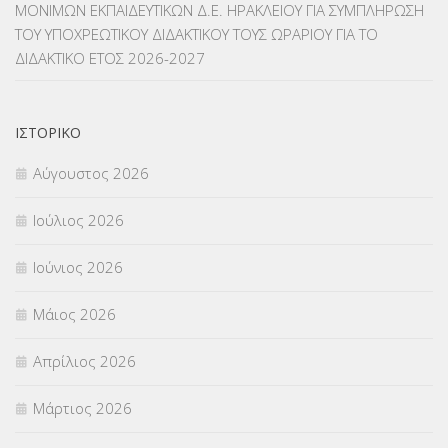
ΜΟΝΙΜΩΝ ΕΚΠΑΙΔΕΥΤΙΚΩΝ Δ.Ε. ΗΡΑΚΛΕΙΟΥ ΓΙΑ ΣΥΜΠΛΗΡΩΣΗ
ΜΕΤΑΦΟΡΑ ΜΑΘΗΤΩΝ
(3)
ΤΟΥ ΥΠΟΧΡΕΩΤΙΚΟΥ ΔΙΔΑΚΤΙΚΟΥ ΤΟΥΣ ΩΡΑΡΙΟΥ ΓΙΑ ΤΟ
ΔΙΔΑΚΤΙΚΟ ΕΤΟΣ 2026-2027
ΝΟΜΟΘΕΣΙΑ
(66)
ΟΙΚΟΝΟΜΙΚΑ ΘΕΜΑΤΑ
(73)
ΙΣΤΟΡΙΚΌ
Π.Ε.Κ. ΗΡΑΚΛΕΙΟΥ
(12)
Αύγουστος 2026
ΠΑΝΕΛΛΑΔΙΚΕΣ ΕΞΕΤΑΣΕΙΣ
(839)
Ιούλιος 2026
ΠΡΟΚΗΡΥΞΕΙΣ
(18)
Ιούνιος 2026
ΣΕΜΙΝΑΡΙΑ – ΗΜΕΡΙΔΕΣ
(495)
Μάιος 2026
ΣΕΠ
(50)
Απρίλιος 2026
ΣΤΕΛΕΧΗ
(360)
Μάρτιος 2026
ΣΥΜΒΟΥΛΕΥΤΙΚΟΣ ΣΤΑΘΜΟΣ ΝΕΩΝ
(18)