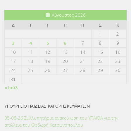
Αύγουστος 2026
Δ
Τ
Τ
Π
Π
Σ
Κ
1
2
3
4
5
6
7
8
9
10
11
12
13
14
15
16
17
18
19
20
21
22
23
24
25
26
27
28
29
30
31
« Ιούλ
ΥΠΟΥΡΓΕΙΟ ΠΑΙΔΕΙΑΣ ΚΑΙ ΘΡΗΣΚΕΥΜΑΤΩΝ
05-08-26 Συλλυπητήρια ανακοίνωση του ΥΠΑΙΘΑ για την
απώλεια του Θοδωρή Κατσωνόπουλου