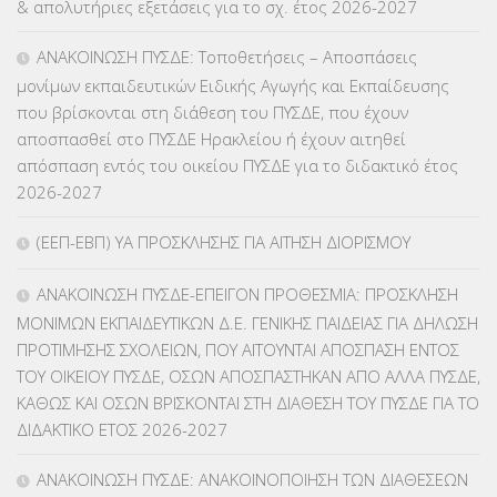
& απολυτήριες εξετάσεις για το σχ. έτος 2026-2027
ΕΥΡΩΠΑΪΚΑ ΠΡΟΓΡΑΜΜΑΤΑ
(230)
ΑΝΑΚΟΙΝΩΣΗ ΠΥΣΔΕ: Τοποθετήσεις – Αποσπάσεις
μονίμων εκπαιδευτικών Ειδικής Αγωγής και Εκπαίδευσης
ΚΕΣΥ
(60)
που βρίσκονται στη διάθεση του ΠΥΣΔΕ, που έχουν
αποσπασθεί στο ΠΥΣΔΕ Ηρακλείου ή έχουν αιτηθεί
ΚΕΣΥΠ
(109)
απόσπαση εντός του οικείου ΠΥΣΔΕ για το διδακτικό έτος
2026-2027
ΚΠγ – ΚΡΑΤΙΚΟ ΠΙΣΤΟΠΟΙΗΤΙΚΟ ΓΛΩΣΣΟΜΑΘΕΙΑΣ
(135)
(ΕΕΠ-ΕΒΠ) ΥΑ ΠΡΟΣΚΛΗΣΗΣ ΓΙΑ ΑΙΤΗΣΗ ΔΙΟΡΙΣΜΟΥ
ΚΠπ- ΚΡΑΤΙΚΟ ΠΙΣΤΟΠΟΙΗΤΙΚΟ ΠΛΗΡΟΦΟΡΙΚΗΣ
(12)
ΑΝΑΚΟΙΝΩΣΗ ΠΥΣΔΕ-ΕΠΕΙΓΟΝ ΠΡΟΘΕΣΜΙΑ: ΠΡΟΣΚΛΗΣΗ
ΛΟΙΠΑ
(309)
ΜΟΝΙΜΩΝ ΕΚΠΑΙΔΕΥΤΙΚΩΝ Δ.Ε. ΓΕΝΙΚΗΣ ΠΑΙΔΕΙΑΣ ΓΙΑ ΔΗΛΩΣΗ
ΠΡΟΤΙΜΗΣΗΣ ΣΧΟΛΕΙΩΝ, ΠΟΥ ΑΙΤΟΥΝΤΑΙ ΑΠΟΣΠΑΣΗ ΕΝΤΟΣ
ΜΑΘΗΤΕΙΑ
(275)
ΤΟΥ ΟΙΚΕΙΟΥ ΠΥΣΔΕ, ΟΣΩΝ ΑΠΟΣΠΑΣΤΗΚΑΝ ΑΠΟ ΑΛΛΑ ΠΥΣΔΕ,
ΚΑΘΩΣ ΚΑΙ ΟΣΩΝ ΒΡΙΣΚΟΝΤΑΙ ΣΤΗ ΔΙΑΘΕΣΗ ΤΟΥ ΠΥΣΔΕ ΓΙΑ ΤΟ
ΜΕΤΑΘΕΣΕΙΣ-ΤΟΠΟΘΕΤΗΣΕΙΣ ΒΕΛΤΙΩΣΕΙΣ
(319)
ΔΙΔΑΚΤΙΚΟ ΕΤΟΣ 2026-2027
ΜΕΤΑΤΑΞΕΙΣ
(87)
ΑΝΑΚΟΙΝΩΣΗ ΠΥΣΔΕ: ΑΝΑΚΟΙΝΟΠΟΙΗΣΗ ΤΩΝ ΔΙΑΘΕΣΕΩΝ