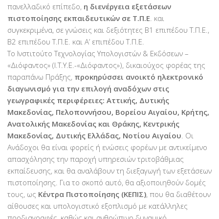
πανελλαδικό επίπεδο,
η διενέργεια εξετάσεων
πιστοποίησης εκπαιδευτικών σε Τ.Π.Ε
. και
συγκεκριμένα, σε γνώσεις και δεξιότητες Β1 επιπέδου Τ.Π.Ε.,
Β2 επιπέδου Τ.Π.Ε. και Α’ επιπέδου Τ.Π.Ε.
Το Ινστιτούτο Τεχνολογίας Υπολογιστών & Εκδόσεων –
«Διόφαντος» (Ι.Τ.Υ.Ε.-«Διόφαντος»), δικαιούχος φορέας της
παραπάνω Πράξης,
προκηρύσσει ανοικτό ηλεκτρονικό
διαγωνισμό για την επιλογή αναδόχων στις
γεωγραφικές περιφέρειες:
Αττικής, Δυτικής
Μακεδονίας, Πελοποννήσου, Βορείου Αιγαίου, Κρήτης,
Ανατολικής Μακεδονίας και Θράκης, Κεντρικής
Μακεδονίας, Δυτικής Ελλάδας, Νοτίου Αιγαίου
. Οι
Ανάδοχοι θα είναι φορείς ή ενώσεις φορέων με αντικείμενο
απασχόλησης την παροχή υπηρεσιών τριτοβάθμιας
εκπαίδευσης, και θα αναλάβουν τη διεξαγωγή των εξετάσεων
πιστοποίησης. Για το σκοπό αυτό, θα αξιοποιηθούν δομές
τους, ως
Κέντρα Πιστοποίησης (ΚΕΠΙΣ)
, που θα διαθέτουν
αίθουσες και υπολογιστικό εξοπλισμό με κατάλληλες
προδιαγραφές, καθώς και ανθρώπινο δυναμικό