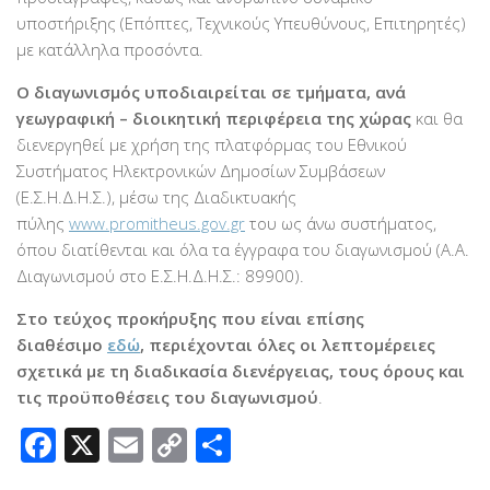
υποστήριξης (Επόπτες, Τεχνικούς Υπευθύνους, Επιτηρητές)
με κατάλληλα προσόντα.
Ο διαγωνισμός υποδιαιρείται σε τμήματα, ανά
γεωγραφική – διοικητική περιφέρεια της χώρας
και θα
διενεργηθεί με χρήση της πλατφόρμας του Εθνικού
Συστήματος Ηλεκτρονικών Δημοσίων Συμβάσεων
(Ε.Σ.Η.Δ.Η.Σ.), μέσω της Διαδικτυακής
πύλης
www.promitheus.gov.gr
του ως άνω συστήματος,
όπου διατίθενται και όλα τα έγγραφα του διαγωνισμού (Α.Α.
Διαγωνισμού στο Ε.Σ.Η.Δ.Η.Σ.: 89900).
Στο τεύχος προκήρυξης που είναι επίσης
διαθέσιμο
εδώ
, περιέχονται όλες οι λεπτομέρειες
σχετικά με τη διαδικασία διενέργειας, τους όρους και
τις προϋποθέσεις του διαγωνισμού
.
Facebook
X
Email
Copy
Μοιραστείτε
Link