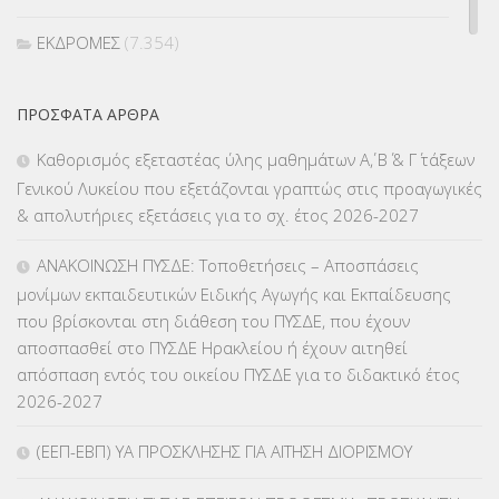
ΕΚΔΡΟΜΕΣ
(7.354)
ΕΚΠΑΙΔΕΥΤΙΚΑ ΘΕΜΑΤΑ
(2.823)
ΠΡΌΣΦΑΤΑ ΆΡΘΡΑ
ΕΠΑΛ
(366)
Καθορισμός εξεταστέας ύλης μαθημάτων Α΄, Β΄ & Γ΄ τάξεων
Γενικού Λυκείου που εξετάζονται γραπτώς στις προαγωγικές
ΕΠΙΜΟΡΦΩΣΗ Τ.Π.Ε.
(10)
& απολυτήριες εξετάσεις για το σχ. έτος 2026-2027
ΕΥΡΩΠΑΪΚΑ ΠΡΟΓΡΑΜΜΑΤΑ
(230)
ΑΝΑΚΟΙΝΩΣΗ ΠΥΣΔΕ: Τοποθετήσεις – Αποσπάσεις
μονίμων εκπαιδευτικών Ειδικής Αγωγής και Εκπαίδευσης
ΚΕΣΥ
(60)
που βρίσκονται στη διάθεση του ΠΥΣΔΕ, που έχουν
αποσπασθεί στο ΠΥΣΔΕ Ηρακλείου ή έχουν αιτηθεί
ΚΕΣΥΠ
(109)
απόσπαση εντός του οικείου ΠΥΣΔΕ για το διδακτικό έτος
2026-2027
ΚΠγ – ΚΡΑΤΙΚΟ ΠΙΣΤΟΠΟΙΗΤΙΚΟ ΓΛΩΣΣΟΜΑΘΕΙΑΣ
(135)
(ΕΕΠ-ΕΒΠ) ΥΑ ΠΡΟΣΚΛΗΣΗΣ ΓΙΑ ΑΙΤΗΣΗ ΔΙΟΡΙΣΜΟΥ
ΚΠπ- ΚΡΑΤΙΚΟ ΠΙΣΤΟΠΟΙΗΤΙΚΟ ΠΛΗΡΟΦΟΡΙΚΗΣ
(12)