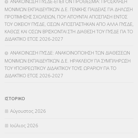
ΑΝΑΚΟΙΝΩΣΗ ΠΥΣΔΕ-ΕΠΕΙΓΟΝ ΠΡΟΘΕΣΜΙΑ: ΠΡΟΣΚΛΗΣΗ
ΛΟΙΠΑ
(309)
ΜΟΝΙΜΩΝ ΕΚΠΑΙΔΕΥΤΙΚΩΝ Δ.Ε. ΓΕΝΙΚΗΣ ΠΑΙΔΕΙΑΣ ΓΙΑ ΔΗΛΩΣΗ
ΠΡΟΤΙΜΗΣΗΣ ΣΧΟΛΕΙΩΝ, ΠΟΥ ΑΙΤΟΥΝΤΑΙ ΑΠΟΣΠΑΣΗ ΕΝΤΟΣ
ΜΑΘΗΤΕΙΑ
(275)
ΤΟΥ ΟΙΚΕΙΟΥ ΠΥΣΔΕ, ΟΣΩΝ ΑΠΟΣΠΑΣΤΗΚΑΝ ΑΠΟ ΑΛΛΑ ΠΥΣΔΕ,
ΚΑΘΩΣ ΚΑΙ ΟΣΩΝ ΒΡΙΣΚΟΝΤΑΙ ΣΤΗ ΔΙΑΘΕΣΗ ΤΟΥ ΠΥΣΔΕ ΓΙΑ ΤΟ
ΜΕΤΑΘΕΣΕΙΣ-ΤΟΠΟΘΕΤΗΣΕΙΣ ΒΕΛΤΙΩΣΕΙΣ
(319)
ΔΙΔΑΚΤΙΚΟ ΕΤΟΣ 2026-2027
ΜΕΤΑΤΑΞΕΙΣ
(87)
ΑΝΑΚΟΙΝΩΣΗ ΠΥΣΔΕ: ΑΝΑΚΟΙΝΟΠΟΙΗΣΗ ΤΩΝ ΔΙΑΘΕΣΕΩΝ
ΜΟΝΙΜΩΝ ΕΚΠΑΙΔΕΥΤΙΚΩΝ Δ.Ε. ΗΡΑΚΛΕΙΟΥ ΓΙΑ ΣΥΜΠΛΗΡΩΣΗ
ΜΕΤΑΦΟΡΑ ΜΑΘΗΤΩΝ
(3)
ΤΟΥ ΥΠΟΧΡΕΩΤΙΚΟΥ ΔΙΔΑΚΤΙΚΟΥ ΤΟΥΣ ΩΡΑΡΙΟΥ ΓΙΑ ΤΟ
ΔΙΔΑΚΤΙΚΟ ΕΤΟΣ 2026-2027
ΝΟΜΟΘΕΣΙΑ
(66)
ΟΙΚΟΝΟΜΙΚΑ ΘΕΜΑΤΑ
(73)
ΙΣΤΟΡΙΚΌ
Π.Ε.Κ. ΗΡΑΚΛΕΙΟΥ
(12)
Αύγουστος 2026
ΠΑΝΕΛΛΑΔΙΚΕΣ ΕΞΕΤΑΣΕΙΣ
(839)
Ιούλιος 2026
ΠΡΟΚΗΡΥΞΕΙΣ
(18)