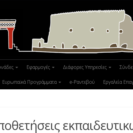
ονάδες
Εφαρμογές
Διάφορες Υπηρεσίες
Σύνδε
Ευρωπαϊκά Προγράμματα
e-Ραντεβού
Εργαλεία Επα
ποθετήσεις εκπαιδευτικ