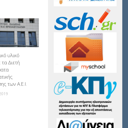
κό υλικό
 τα Διετή
ματα
ατικής
ης των Α.Ε.Ι.
2019