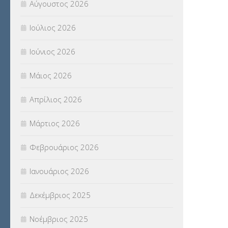
Αύγουστος 2026
ΠΑΝΕΛΛΑΔΙΚΕΣ ΕΞΕΤΑΣΕΙΣ
(839)
Ιούλιος 2026
ΠΡΟΚΗΡΥΞΕΙΣ
(18)
Ιούνιος 2026
ΣΕΜΙΝΑΡΙΑ – ΗΜΕΡΙΔΕΣ
(495)
Μάιος 2026
ΣΕΠ
(50)
Απρίλιος 2026
ΣΤΕΛΕΧΗ
(360)
Μάρτιος 2026
ΣΥΜΒΟΥΛΕΥΤΙΚΟΣ ΣΤΑΘΜΟΣ ΝΕΩΝ
Φεβρουάριος 2026
(18)
Ιανουάριος 2026
ΣΥΝΤΑΞΕΙΣ
(12)
Δεκέμβριος 2025
ΣΧΟΛΙΚΟΙ ΣΥΜΒΟΥΛΟΙ
(754)
Νοέμβριος 2025
ΥΠΕΡΑΡΙΘΜΟΙ
(1)