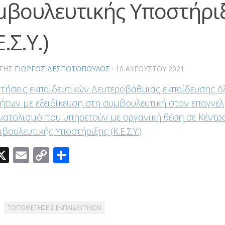
μβουλευτικής Υποστήρι
Ε.Σ.Υ.)
ΤΗΣ
ΓΙΏΡΓΟΣ ΔΕΣΠΟΤΌΠΟΥΛΟΣ
·
10 ΑΥΓΟΎΣΤΟΥ 2021
τήσεις εκπαιδευτικών Δευτεροβάθμιας εκπαίδευσης ό
τήτων με εξειδίκευση στη συμβουλευτική στον επαγγε
ατολισμό που υπηρετούν με οργανική θέση σε Κέντρα
μβουλευτικής Υποστήριξης (Κ.Ε.Σ.Υ.)
acebook
X
Email
Copy
Μοιραστείτε
Link
ΤΟΠΟΘΕΤΗΣΕΙΣ ΕΚΠΑΙΔΕΥΤΙΚΩΝ