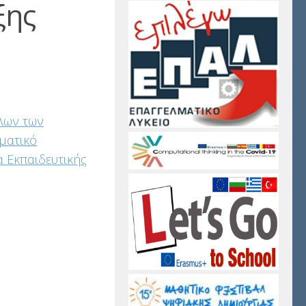
ξης
λων των
λματικό
 Εκπαιδευτικής