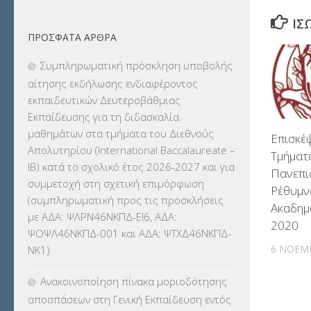
ΔΙΟΡΙΣΜΟΙ
(123)
ΊΣ
ΠΡΌΣΦΑΤΑ ΆΡΘΡΑ
ΕΚΔΡΟΜΕΣ
(7.354)
Συμπληρωματική πρόσκληση υποβολής
ΕΚΠΑΙΔΕΥΤΙΚΑ ΘΕΜΑΤΑ
(2.824)
αίτησης εκδήλωσης ενδιαφέροντος
εκπαιδευτικών Δευτεροβάθμιας
ΕΠΑΛ
(366)
Εκπαίδευσης για τη διδασκαλία
μαθημάτων στα τμήματα του Διεθνούς
Επισκέ
ΕΠΙΜΟΡΦΩΣΗ Τ.Π.Ε.
(10)
Απολυτηρίου (International Baccalaureate –
Τμήματ
IB) κατά το σχολικό έτος 2026-2027 και για
Πανεπι
ΕΥΡΩΠΑΪΚΑ ΠΡΟΓΡΑΜΜΑΤΑ
(230)
συμμετοχή στη σχετική επιμόρφωση
Ρέθυμνο
(συμπληρωματική προς τις προσκλήσεις
ΚΕΣΥ
(60)
Ακαδημ
με ΑΔΑ: ΨΛΡΝ46ΝΚΠΔ-ΕΙ6, ΑΔΑ:
2020
ΨΟΨΛ46ΝΚΠΔ-001 και ΑΔΑ: ΨΤΧΔ46ΝΚΠΔ-
ΚΕΣΥΠ
(109)
6 ΝΟΕΜ
ΝΚ1)
ΚΠγ – ΚΡΑΤΙΚΟ ΠΙΣΤΟΠΟΙΗΤΙΚΟ
Ανακοινοποίηση πίνακα μοριοδότησης
ΓΛΩΣΣΟΜΑΘΕΙΑΣ
(135)
αποσπάσεων στη Γενική Εκπαίδευση εντός