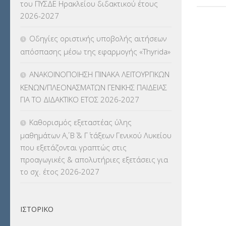
του ΠΥΣΔΕ Ηρακλείου διδακτικού έτους
ΚΠπ- ΚΡΑΤΙΚΟ ΠΙΣΤΟΠΟΙΗΤΙΚΟ
2026-2027
ΠΛΗΡΟΦΟΡΙΚΗΣ
(12)
Οδηγίες οριστικής υποβολής αιτήσεων
ΛΟΙΠΑ
(309)
απόσπασης μέσω της εφαρμογής «Thyrida»
ΜΑΘΗΤΕΙΑ
(275)
ΑΝΑΚΟΙΝΟΠΟΙΗΣΗ ΠΙΝΑΚΑ ΛΕΙΤΟΥΡΓΙΚΩΝ
ΚΕΝΩΝ/ΠΛΕΟΝΑΣΜΑΤΩΝ ΓΕΝΙΚΗΣ ΠΑΙΔΕΙΑΣ
ΜΕΤΑΘΕΣΕΙΣ-ΤΟΠΟΘΕΤΗΣΕΙΣ
ΓΙΑ ΤΟ ΔΙΔΑΚΤΙΚΟ ΕΤΟΣ 2026-2027
ΒΕΛΤΙΩΣΕΙΣ
(319)
Καθορισμός εξεταστέας ύλης
ΜΕΤΑΤΑΞΕΙΣ
(87)
μαθημάτων Α΄, Β΄ & Γ΄ τάξεων Γενικού Λυκείου
που εξετάζονται γραπτώς στις
ΜΕΤΑΦΟΡΑ ΜΑΘΗΤΩΝ
(3)
προαγωγικές & απολυτήριες εξετάσεις για
το σχ. έτος 2026-2027
ΝΟΜΟΘΕΣΙΑ
(66)
ΟΙΚΟΝΟΜΙΚΑ ΘΕΜΑΤΑ
(73)
ΙΣΤΟΡΙΚΌ
Π.Ε.Κ. ΗΡΑΚΛΕΙΟΥ
(12)