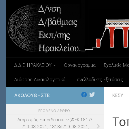
Δ.Δ.Ε. ΗΡΑΚΛΕΙΟΥ
Οργανόγραμμα
Σχολικές Μ
Διάφορα Δικαιολογητικά
Πανελλαδικές Εξετάσεις
ΑΚΟΛΟΥΘΉΣΤΕ:
ΚΕΣΥ
ΕΠΌΜΕΝΟ ΆΡΘΡΟ
Το
Διορισμός Εκπαιδευτικών (ΦΕΚ 1817/
Γ΄/10-08-2021, 1818/Γ΄/10-08-2021,