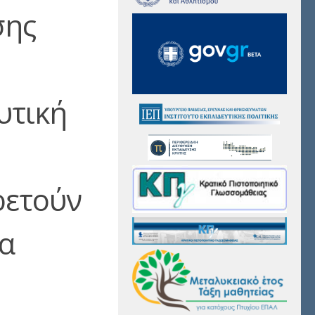
σης
υτική
ρετούν
ρα