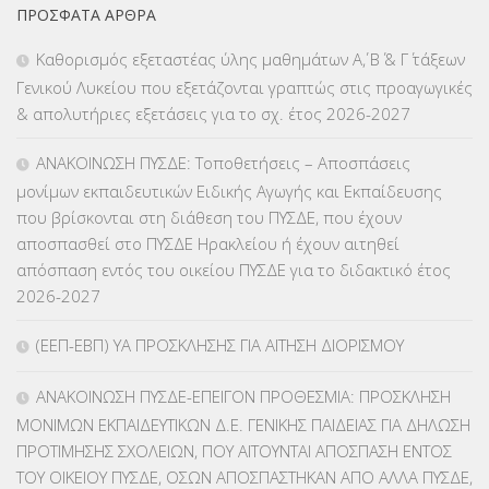
ΠΡΌΣΦΑΤΑ ΆΡΘΡΑ
ΕΠΑΛ
(366)
Καθορισμός εξεταστέας ύλης μαθημάτων Α΄, Β΄ & Γ΄ τάξεων
Γενικού Λυκείου που εξετάζονται γραπτώς στις προαγωγικές
ΕΠΙΜΟΡΦΩΣΗ Τ.Π.Ε.
(10)
& απολυτήριες εξετάσεις για το σχ. έτος 2026-2027
ΕΥΡΩΠΑΪΚΑ ΠΡΟΓΡΑΜΜΑΤΑ
(230)
ΑΝΑΚΟΙΝΩΣΗ ΠΥΣΔΕ: Τοποθετήσεις – Αποσπάσεις
μονίμων εκπαιδευτικών Ειδικής Αγωγής και Εκπαίδευσης
ΚΕΣΥ
(60)
που βρίσκονται στη διάθεση του ΠΥΣΔΕ, που έχουν
αποσπασθεί στο ΠΥΣΔΕ Ηρακλείου ή έχουν αιτηθεί
ΚΕΣΥΠ
(109)
απόσπαση εντός του οικείου ΠΥΣΔΕ για το διδακτικό έτος
2026-2027
ΚΠγ – ΚΡΑΤΙΚΟ ΠΙΣΤΟΠΟΙΗΤΙΚΟ ΓΛΩΣΣΟΜΑΘΕΙΑΣ
(135)
(ΕΕΠ-ΕΒΠ) ΥΑ ΠΡΟΣΚΛΗΣΗΣ ΓΙΑ ΑΙΤΗΣΗ ΔΙΟΡΙΣΜΟΥ
ΚΠπ- ΚΡΑΤΙΚΟ ΠΙΣΤΟΠΟΙΗΤΙΚΟ ΠΛΗΡΟΦΟΡΙΚΗΣ
(12)
ΑΝΑΚΟΙΝΩΣΗ ΠΥΣΔΕ-ΕΠΕΙΓΟΝ ΠΡΟΘΕΣΜΙΑ: ΠΡΟΣΚΛΗΣΗ
ΛΟΙΠΑ
(309)
ΜΟΝΙΜΩΝ ΕΚΠΑΙΔΕΥΤΙΚΩΝ Δ.Ε. ΓΕΝΙΚΗΣ ΠΑΙΔΕΙΑΣ ΓΙΑ ΔΗΛΩΣΗ
ΠΡΟΤΙΜΗΣΗΣ ΣΧΟΛΕΙΩΝ, ΠΟΥ ΑΙΤΟΥΝΤΑΙ ΑΠΟΣΠΑΣΗ ΕΝΤΟΣ
ΜΑΘΗΤΕΙΑ
(275)
ΤΟΥ ΟΙΚΕΙΟΥ ΠΥΣΔΕ, ΟΣΩΝ ΑΠΟΣΠΑΣΤΗΚΑΝ ΑΠΟ ΑΛΛΑ ΠΥΣΔΕ,