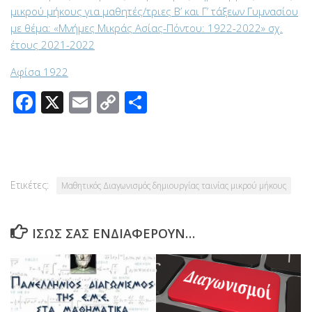
μικρού μήκους για μαθητές/τριες Β’ και Γ’ τάξεων Γυμνασίου
με θέμα: «Μνήμες Μικράς Ασίας-Πόντου: 1922-2022» σχ.
έτους 2021-2022
Αφίσα 1922
Facebook
X
Email
Copy
Μοιραστείτε
Link
Ετικέτες:
Μαθητικός Διαγωνισμός δημιουργίας ταινίας μικρού μήκους
ΊΣΩΣ ΣΑΣ ΕΝΔΙΑΦΈΡΟΥΝ…