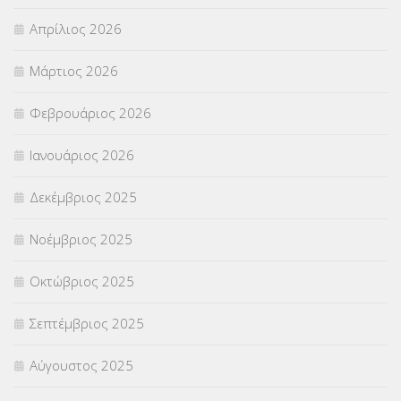
ΣΕΠ
(50)
Απρίλιος 2026
ΣΤΕΛΕΧΗ
(360)
Μάρτιος 2026
ΣΥΜΒΟΥΛΕΥΤΙΚΟΣ ΣΤΑΘΜΟΣ ΝΕΩΝ
(18)
Φεβρουάριος 2026
ΣΥΝΤΑΞΕΙΣ
(12)
Ιανουάριος 2026
ΣΧΟΛΙΚΟΙ ΣΥΜΒΟΥΛΟΙ
(754)
Δεκέμβριος 2025
ΥΠΕΡΑΡΙΘΜΟΙ
(1)
Νοέμβριος 2025
ΥΠΟΤΡΟΦΙΕΣ
(28)
Οκτώβριος 2025
ΦΥΣΙΚΗ ΑΓΩΓΗ
(692)
Σεπτέμβριος 2025
Χωρίς κατηγορία
(55)
Αύγουστος 2025