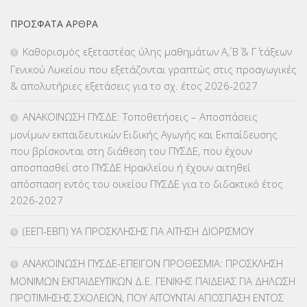
ΕΚΠΑΙΔΕΥΤΙΚΑ ΘΕΜΑΤΑ
(2.823)
ΠΡΌΣΦΑΤΑ ΆΡΘΡΑ
ΕΠΑΛ
(366)
Καθορισμός εξεταστέας ύλης μαθημάτων Α΄, Β΄ & Γ΄ τάξεων
Γενικού Λυκείου που εξετάζονται γραπτώς στις προαγωγικές
ΕΠΙΜΟΡΦΩΣΗ Τ.Π.Ε.
(10)
& απολυτήριες εξετάσεις για το σχ. έτος 2026-2027
ΕΥΡΩΠΑΪΚΑ ΠΡΟΓΡΑΜΜΑΤΑ
(230)
ΑΝΑΚΟΙΝΩΣΗ ΠΥΣΔΕ: Τοποθετήσεις – Αποσπάσεις
μονίμων εκπαιδευτικών Ειδικής Αγωγής και Εκπαίδευσης
ΚΕΣΥ
(60)
που βρίσκονται στη διάθεση του ΠΥΣΔΕ, που έχουν
αποσπασθεί στο ΠΥΣΔΕ Ηρακλείου ή έχουν αιτηθεί
ΚΕΣΥΠ
(109)
απόσπαση εντός του οικείου ΠΥΣΔΕ για το διδακτικό έτος
2026-2027
ΚΠγ – ΚΡΑΤΙΚΟ ΠΙΣΤΟΠΟΙΗΤΙΚΟ ΓΛΩΣΣΟΜΑΘΕΙΑΣ
(135)
(ΕΕΠ-ΕΒΠ) ΥΑ ΠΡΟΣΚΛΗΣΗΣ ΓΙΑ ΑΙΤΗΣΗ ΔΙΟΡΙΣΜΟΥ
ΚΠπ- ΚΡΑΤΙΚΟ ΠΙΣΤΟΠΟΙΗΤΙΚΟ ΠΛΗΡΟΦΟΡΙΚΗΣ
(12)
ΑΝΑΚΟΙΝΩΣΗ ΠΥΣΔΕ-ΕΠΕΙΓΟΝ ΠΡΟΘΕΣΜΙΑ: ΠΡΟΣΚΛΗΣΗ
ΛΟΙΠΑ
(309)
ΜΟΝΙΜΩΝ ΕΚΠΑΙΔΕΥΤΙΚΩΝ Δ.Ε. ΓΕΝΙΚΗΣ ΠΑΙΔΕΙΑΣ ΓΙΑ ΔΗΛΩΣΗ
ΠΡΟΤΙΜΗΣΗΣ ΣΧΟΛΕΙΩΝ, ΠΟΥ ΑΙΤΟΥΝΤΑΙ ΑΠΟΣΠΑΣΗ ΕΝΤΟΣ
ΜΑΘΗΤΕΙΑ
(275)