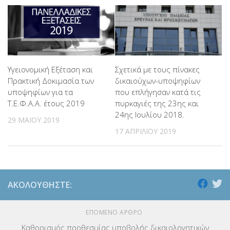
Υγειονομική Εξέταση και
Σχετικά με τους πίνακες
Πρακτική Δοκιμασία των
δικαιούχων-υποψηφίων
υποψηφίων για τα
που επλήγησαν κατά τις
Τ.Ε.Φ.Α.Α. έτους 2019
πυρκαγιές της 23ης και
24ης Ιουλίου 2018.
29 ΜΑΪ́ΟΥ 2019
17 ΑΠΡΙΛΊΟΥ 2019
ΑΚΟΛΟΥΘΉΣΤΕ:
ΕΠΌΜΕΝΟ ΆΡΘΡΟ
Καθορισμός προθεσμίας υποβολής δικαιολογητικών