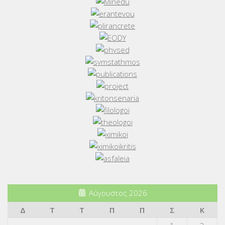
Αύγουστος 2026
Δ
Τ
Τ
Π
Π
Σ
Κ