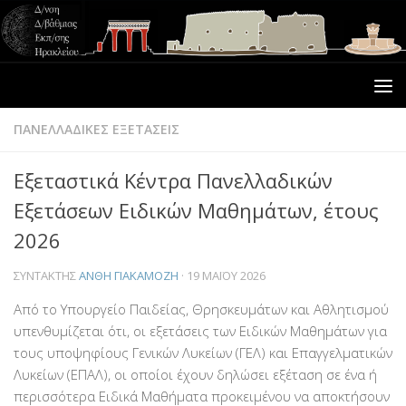
ΠΑΝΕΛΛΑΔΙΚΕΣ ΕΞΕΤΑΣΕΙΣ
Εξεταστικά Κέντρα Πανελλαδικών
Εξετάσεων Ειδικών Μαθημάτων, έτους
2026
ΣΥΝΤΆΚΤΗΣ
ΑΝΘΗ ΓΙΑΚΑΜΟΖΗ
·
19 ΜΑΪ́ΟΥ 2026
Από το Υπουργείο Παιδείας, Θρησκευμάτων και Αθλητισμού
υπενθυμίζεται ότι, οι εξετάσεις των Eιδικών Μαθημάτων για
τους υποψηφίους Γενικών Λυκείων (ΓΕΛ) και Επαγγελματικών
Λυκείων (ΕΠΑΛ), οι οποίοι έχουν δηλώσει εξέταση σε ένα ή
περισσότερα Ειδικά Μαθήματα προκειμένου να αποκτήσουν