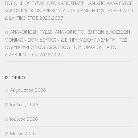
ΤΟΥ ΟΙΚΕΙΟΥ ΠΥΣΔΕ, ΟΣΩΝ ΑΠΟΣΠΑΣΤΗΚΑΝ ΑΠΟ ΑΛΛΑ ΠΥΣΔΕ,
ΚΑΘΩΣ ΚΑΙ ΟΣΩΝ ΒΡΙΣΚΟΝΤΑΙ ΣΤΗ ΔΙΑΘΕΣΗ ΤΟΥ ΠΥΣΔΕ ΓΙΑ ΤΟ
ΜΕΤΑΘΕΣΕΙΣ-ΤΟΠΟΘΕΤΗΣΕΙΣ ΒΕΛΤΙΩΣΕΙΣ
(319)
ΔΙΔΑΚΤΙΚΟ ΕΤΟΣ 2026-2027
ΜΕΤΑΤΑΞΕΙΣ
(87)
ΑΝΑΚΟΙΝΩΣΗ ΠΥΣΔΕ: ΑΝΑΚΟΙΝΟΠΟΙΗΣΗ ΤΩΝ ΔΙΑΘΕΣΕΩΝ
ΜΟΝΙΜΩΝ ΕΚΠΑΙΔΕΥΤΙΚΩΝ Δ.Ε. ΗΡΑΚΛΕΙΟΥ ΓΙΑ ΣΥΜΠΛΗΡΩΣΗ
ΜΕΤΑΦΟΡΑ ΜΑΘΗΤΩΝ
(3)
ΤΟΥ ΥΠΟΧΡΕΩΤΙΚΟΥ ΔΙΔΑΚΤΙΚΟΥ ΤΟΥΣ ΩΡΑΡΙΟΥ ΓΙΑ ΤΟ
ΔΙΔΑΚΤΙΚΟ ΕΤΟΣ 2026-2027
ΝΟΜΟΘΕΣΙΑ
(66)
ΟΙΚΟΝΟΜΙΚΑ ΘΕΜΑΤΑ
(73)
ΙΣΤΟΡΙΚΌ
Π.Ε.Κ. ΗΡΑΚΛΕΙΟΥ
(12)
Αύγουστος 2026
ΠΑΝΕΛΛΑΔΙΚΕΣ ΕΞΕΤΑΣΕΙΣ
(839)
Ιούλιος 2026
ΠΡΟΚΗΡΥΞΕΙΣ
(18)
Ιούνιος 2026
ΣΕΜΙΝΑΡΙΑ – ΗΜΕΡΙΔΕΣ
(495)
Μάιος 2026