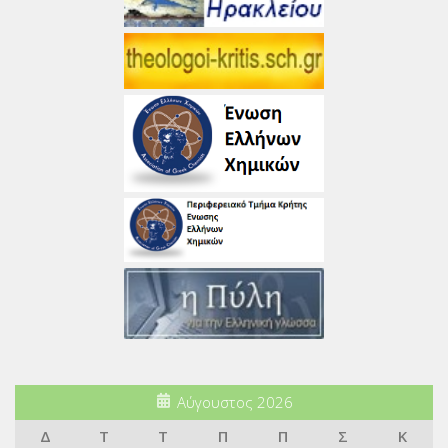
Αύγουστος 2026
Δ
Τ
Τ
Π
Π
Σ
Κ