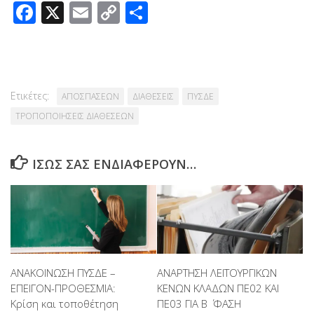
Facebook
X
Email
Copy
Μοιραστείτε
Link
Ετικέτες:
ΑΠΟΣΠΑΣΕΩΝ
ΔΙΑΘΕΣΕΙΣ
ΠΥΣΔΕ
ΤΡΟΠΟΠΟΙΗΣΕΙΣ ΔΙΑΘΕΣΕΩΝ
ΊΣΩΣ ΣΑΣ ΕΝΔΙΑΦΈΡΟΥΝ…
ΑΝΑΚΟΙΝΩΣΗ ΠΥΣΔΕ –
ΑΝΑΡΤΗΣΗ ΛΕΙΤΟΥΡΓΙΚΩΝ
ΕΠΕΙΓΟΝ-ΠΡΟΘΕΣΜΙΑ:
ΚΕΝΩΝ ΚΛΑΔΩΝ ΠΕ02 ΚΑΙ
Κρίση και τοποθέτηση
ΠΕ03 ΓΙΑ Β ΄ ΦΑΣΗ