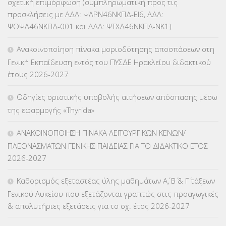
σχετική επιμόρφωση (συμπληρωματική προς τις
ΚΕΣΥ
(60)
προσκλήσεις με ΑΔΑ: ΨΛΡΝ46ΝΚΠΔ-ΕΙ6, ΑΔΑ:
ΨΟΨΛ46ΝΚΠΔ-001 και ΑΔΑ: ΨΤΧΔ46ΝΚΠΔ-ΝΚ1)
ΚΕΣΥΠ
(109)
Ανακοινοποίηση πίνακα μοριοδότησης αποσπάσεων στη
ΚΠγ – ΚΡΑΤΙΚΟ ΠΙΣΤΟΠΟΙΗΤΙΚΟ ΓΛΩΣΣΟΜΑΘΕΙΑΣ
(135)
Γενική Εκπαίδευση εντός του ΠΥΣΔΕ Ηρακλείου διδακτικού
έτους 2026-2027
ΚΠπ- ΚΡΑΤΙΚΟ ΠΙΣΤΟΠΟΙΗΤΙΚΟ ΠΛΗΡΟΦΟΡΙΚΗΣ
(12)
Οδηγίες οριστικής υποβολής αιτήσεων απόσπασης μέσω
ΛΟΙΠΑ
(309)
της εφαρμογής «Thyrida»
ΜΑΘΗΤΕΙΑ
(275)
ΑΝΑΚΟΙΝΟΠΟΙΗΣΗ ΠΙΝΑΚΑ ΛΕΙΤΟΥΡΓΙΚΩΝ ΚΕΝΩΝ/
ΠΛΕΟΝΑΣΜΑΤΩΝ ΓΕΝΙΚΗΣ ΠΑΙΔΕΙΑΣ ΓΙΑ ΤΟ ΔΙΔΑΚΤΙΚΟ ΕΤΟΣ
ΜΕΤΑΘΕΣΕΙΣ-ΤΟΠΟΘΕΤΗΣΕΙΣ ΒΕΛΤΙΩΣΕΙΣ
(319)
2026-2027
ΜΕΤΑΤΑΞΕΙΣ
(87)
Καθορισμός εξεταστέας ύλης μαθημάτων Α΄, Β΄ & Γ΄ τάξεων
Γενικού Λυκείου που εξετάζονται γραπτώς στις προαγωγικές
ΜΕΤΑΦΟΡΑ ΜΑΘΗΤΩΝ
(3)
& απολυτήριες εξετάσεις για το σχ. έτος 2026-2027
ΝΟΜΟΘΕΣΙΑ
(66)