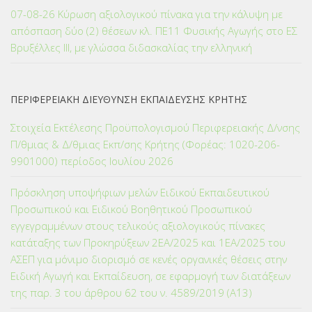
07-08-26 Κύρωση αξιολογικού πίνακα για την κάλυψη με
απόσπαση δύο (2) θέσεων κλ. ΠΕ11 Φυσικής Αγωγής στο ΕΣ
Βρυξέλλες ΙΙΙ, με γλώσσα διδασκαλίας την ελληνική
ΠΕΡΙΦΕΡΕΙΑΚΗ ΔΙΕΥΘΥΝΣΗ ΕΚΠΑΙΔΕΥΣΗΣ ΚΡΗΤΗΣ
Στοιχεία Εκτέλεσης Προϋπολογισμού Περιφερειακής Δ/νσης
Π/θμιας & Δ/θμιας Εκπ/σης Κρήτης (Φορέας: 1020-206-
9901000) περίοδος Ιουλίου 2026
Πρόσκληση υποψήφιων μελών Ειδικού Εκπαιδευτικού
Προσωπικού και Ειδικού Βοηθητικού Προσωπικού
εγγεγραμμένων στους τελικούς αξιολογικούς πίνακες
κατάταξης των Προκηρύξεων 2ΕΑ/2025 και 1ΕΑ/2025 του
ΑΣΕΠ για μόνιμο διορισμό σε κενές οργανικές θέσεις στην
Ειδική Αγωγή και Εκπαίδευση, σε εφαρμογή των διατάξεων
της παρ. 3 του άρθρου 62 του ν. 4589/2019 (Α΄13)