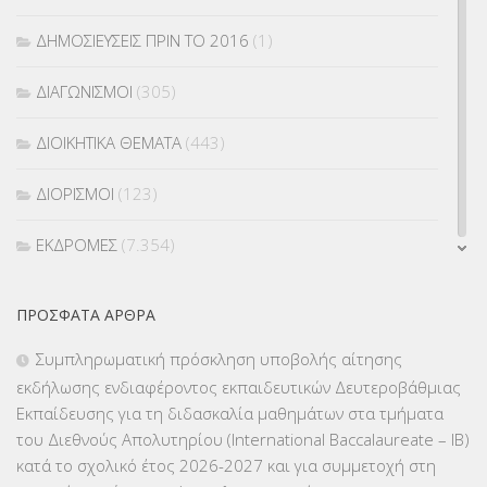
ΔΗΜΟΣΙΕΥΣΕΙΣ ΠΡΙΝ ΤΟ 2016
(1)
ΔΙΑΓΩΝΙΣΜΟΙ
(305)
ΔΙΟΙΚΗΤΙΚΑ ΘΕΜΑΤΑ
(443)
ΔΙΟΡΙΣΜΟΙ
(123)
ΕΚΔΡΟΜΕΣ
(7.354)
ΕΚΠΑΙΔΕΥΤΙΚΑ ΘΕΜΑΤΑ
(2.824)
ΠΡΌΣΦΑΤΑ ΆΡΘΡΑ
ΕΠΑΛ
(366)
Συμπληρωματική πρόσκληση υποβολής αίτησης
εκδήλωσης ενδιαφέροντος εκπαιδευτικών Δευτεροβάθμιας
ΕΠΙΜΟΡΦΩΣΗ Τ.Π.Ε.
(10)
Εκπαίδευσης για τη διδασκαλία μαθημάτων στα τμήματα
του Διεθνούς Απολυτηρίου (International Baccalaureate – IB)
ΕΥΡΩΠΑΪΚΑ ΠΡΟΓΡΑΜΜΑΤΑ
(230)
κατά το σχολικό έτος 2026-2027 και για συμμετοχή στη