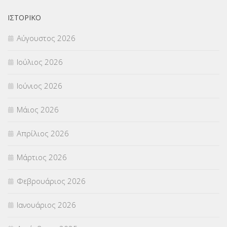
ΟΙΚΟΝΟΜΙΚΑ ΘΕΜΑΤΑ
(73)
ΙΣΤΟΡΙΚΌ
Αύγουστος 2026
Π.Ε.Κ. ΗΡΑΚΛΕΙΟΥ
(12)
Ιούλιος 2026
ΠΑΝΕΛΛΑΔΙΚΕΣ ΕΞΕΤΑΣΕΙΣ
(839)
Ιούνιος 2026
ΠΡΟΚΗΡΥΞΕΙΣ
(18)
Μάιος 2026
ΣΕΜΙΝΑΡΙΑ – ΗΜΕΡΙΔΕΣ
(495)
Απρίλιος 2026
ΣΕΠ
(50)
Μάρτιος 2026
ΣΤΕΛΕΧΗ
(360)
Φεβρουάριος 2026
ΣΥΜΒΟΥΛΕΥΤΙΚΟΣ ΣΤΑΘΜΟΣ ΝΕΩΝ
(18)
Ιανουάριος 2026
ΣΥΝΤΑΞΕΙΣ
(12)