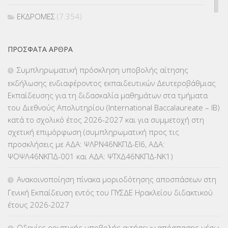
ΕΚΔΡΟΜΕΣ
(7.354)
ΕΚΠΑΙΔΕΥΤΙΚΑ ΘΕΜΑΤΑ
(2.824)
ΠΡΌΣΦΑΤΑ ΆΡΘΡΑ
ΕΠΑΛ
(366)
Συμπληρωματική πρόσκληση υποβολής αίτησης
εκδήλωσης ενδιαφέροντος εκπαιδευτικών Δευτεροβάθμιας
ΕΠΙΜΟΡΦΩΣΗ Τ.Π.Ε.
(10)
Εκπαίδευσης για τη διδασκαλία μαθημάτων στα τμήματα
του Διεθνούς Απολυτηρίου (International Baccalaureate – IB)
ΕΥΡΩΠΑΪΚΑ ΠΡΟΓΡΑΜΜΑΤΑ
(230)
κατά το σχολικό έτος 2026-2027 και για συμμετοχή στη
σχετική επιμόρφωση (συμπληρωματική προς τις
ΚΕΣΥ
(60)
προσκλήσεις με ΑΔΑ: ΨΛΡΝ46ΝΚΠΔ-ΕΙ6, ΑΔΑ:
ΨΟΨΛ46ΝΚΠΔ-001 και ΑΔΑ: ΨΤΧΔ46ΝΚΠΔ-ΝΚ1)
ΚΕΣΥΠ
(109)
Ανακοινοποίηση πίνακα μοριοδότησης αποσπάσεων στη
ΚΠγ – ΚΡΑΤΙΚΟ ΠΙΣΤΟΠΟΙΗΤΙΚΟ ΓΛΩΣΣΟΜΑΘΕΙΑΣ
(135)
Γενική Εκπαίδευση εντός του ΠΥΣΔΕ Ηρακλείου διδακτικού
έτους 2026-2027
ΚΠπ- ΚΡΑΤΙΚΟ ΠΙΣΤΟΠΟΙΗΤΙΚΟ ΠΛΗΡΟΦΟΡΙΚΗΣ
(12)
Οδηγίες οριστικής υποβολής αιτήσεων απόσπασης μέσω