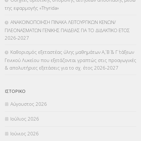
ΛΟΙΠΑ
(309)
της εφαρμογής «Thyrida»
ΜΑΘΗΤΕΙΑ
(275)
ΑΝΑΚΟΙΝΟΠΟΙΗΣΗ ΠΙΝΑΚΑ ΛΕΙΤΟΥΡΓΙΚΩΝ ΚΕΝΩΝ/
ΠΛΕΟΝΑΣΜΑΤΩΝ ΓΕΝΙΚΗΣ ΠΑΙΔΕΙΑΣ ΓΙΑ ΤΟ ΔΙΔΑΚΤΙΚΟ ΕΤΟΣ
ΜΕΤΑΘΕΣΕΙΣ-ΤΟΠΟΘΕΤΗΣΕΙΣ ΒΕΛΤΙΩΣΕΙΣ
(319)
2026-2027
ΜΕΤΑΤΑΞΕΙΣ
(87)
Καθορισμός εξεταστέας ύλης μαθημάτων Α΄, Β΄ & Γ΄ τάξεων
Γενικού Λυκείου που εξετάζονται γραπτώς στις προαγωγικές
ΜΕΤΑΦΟΡΑ ΜΑΘΗΤΩΝ
(3)
& απολυτήριες εξετάσεις για το σχ. έτος 2026-2027
ΝΟΜΟΘΕΣΙΑ
(66)
ΟΙΚΟΝΟΜΙΚΑ ΘΕΜΑΤΑ
(73)
ΙΣΤΟΡΙΚΌ
Αύγουστος 2026
Π.Ε.Κ. ΗΡΑΚΛΕΙΟΥ
(12)
Ιούλιος 2026
ΠΑΝΕΛΛΑΔΙΚΕΣ ΕΞΕΤΑΣΕΙΣ
(839)
Ιούνιος 2026
ΠΡΟΚΗΡΥΞΕΙΣ
(18)