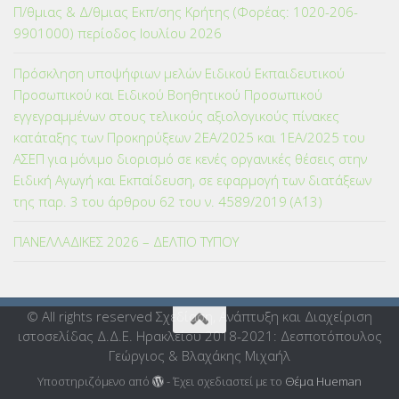
Π/θμιας & Δ/θμιας Εκπ/σης Κρήτης (Φορέας: 1020-206-
9901000) περίοδος Ιουλίου 2026
Πρόσκληση υποψήφιων μελών Ειδικού Εκπαιδευτικού
Προσωπικού και Ειδικού Βοηθητικού Προσωπικού
εγγεγραμμένων στους τελικούς αξιολογικούς πίνακες
κατάταξης των Προκηρύξεων 2ΕΑ/2025 και 1ΕΑ/2025 του
ΑΣΕΠ για μόνιμο διορισμό σε κενές οργανικές θέσεις στην
Ειδική Αγωγή και Εκπαίδευση, σε εφαρμογή των διατάξεων
της παρ. 3 του άρθρου 62 του ν. 4589/2019 (Α΄13)
ΠΑΝΕΛΛΑΔΙΚΕΣ 2026 – ΔΕΛΤΙΟ ΤΥΠΟΥ
© All rights reserved Σχεδίαση, Ανάπτυξη και Διαχείριση
ιστοσελίδας Δ.Δ.Ε. Ηρακλείου 2018-2021: Δεσποτόπουλος
Γεώργιος & Βλαχάκης Μιχαήλ
Υποστηριζόμενο από
- Έχει σχεδιαστεί με το
Θέμα Ηueman