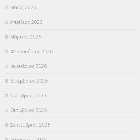
Μάιος 2026
ΣΕΜΙΝΑΡΙΑ – ΗΜΕΡΙΔΕΣ
(495)
Απρίλιος 2026
ΣΕΠ
(50)
Μάρτιος 2026
ΣΤΕΛΕΧΗ
(360)
Φεβρουάριος 2026
ΣΥΜΒΟΥΛΕΥΤΙΚΟΣ ΣΤΑΘΜΟΣ ΝΕΩΝ
(18)
Ιανουάριος 2026
ΣΥΝΤΑΞΕΙΣ
(12)
Δεκέμβριος 2025
ΣΧΟΛΙΚΟΙ ΣΥΜΒΟΥΛΟΙ
(754)
Νοέμβριος 2025
ΥΠΕΡΑΡΙΘΜΟΙ
(1)
Οκτώβριος 2025
ΥΠΟΤΡΟΦΙΕΣ
(28)
Σεπτέμβριος 2025
ΦΥΣΙΚΗ ΑΓΩΓΗ
(692)
Αύγουστος 2025