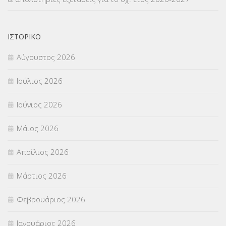
ΝΟΜΟΘΕΣΙΑ
(66)
ΟΙΚΟΝΟΜΙΚΑ ΘΕΜΑΤΑ
(73)
ΙΣΤΟΡΙΚΌ
Αύγουστος 2026
Π.Ε.Κ. ΗΡΑΚΛΕΙΟΥ
(12)
Ιούλιος 2026
ΠΑΝΕΛΛΑΔΙΚΕΣ ΕΞΕΤΑΣΕΙΣ
(839)
Ιούνιος 2026
ΠΡΟΚΗΡΥΞΕΙΣ
(18)
Μάιος 2026
ΣΕΜΙΝΑΡΙΑ – ΗΜΕΡΙΔΕΣ
(495)
Απρίλιος 2026
ΣΕΠ
(50)
Μάρτιος 2026
ΣΤΕΛΕΧΗ
(360)
Φεβρουάριος 2026
ΣΥΜΒΟΥΛΕΥΤΙΚΟΣ ΣΤΑΘΜΟΣ ΝΕΩΝ
(18)
Ιανουάριος 2026