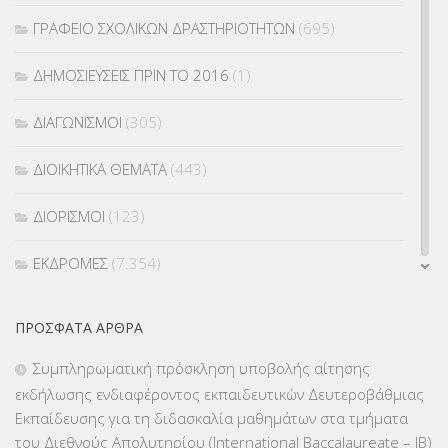
ΓΡΑΦΕΙΟ ΣΧΟΛΙΚΩΝ ΔΡΑΣΤΗΡΙΟΤΗΤΩΝ
(695)
ΔΗΜΟΣΙΕΥΣΕΙΣ ΠΡΙΝ ΤΟ 2016
(1)
ΔΙΑΓΩΝΙΣΜΟΙ
(305)
ΔΙΟΙΚΗΤΙΚΑ ΘΕΜΑΤΑ
(443)
ΔΙΟΡΙΣΜΟΙ
(123)
ΕΚΔΡΟΜΕΣ
(7.354)
ΕΚΠΑΙΔΕΥΤΙΚΑ ΘΕΜΑΤΑ
(2.824)
ΠΡΌΣΦΑΤΑ ΆΡΘΡΑ
ΕΠΑΛ
(366)
Συμπληρωματική πρόσκληση υποβολής αίτησης
εκδήλωσης ενδιαφέροντος εκπαιδευτικών Δευτεροβάθμιας
ΕΠΙΜΟΡΦΩΣΗ Τ.Π.Ε.
(10)
Εκπαίδευσης για τη διδασκαλία μαθημάτων στα τμήματα
του Διεθνούς Απολυτηρίου (International Baccalaureate – IB)