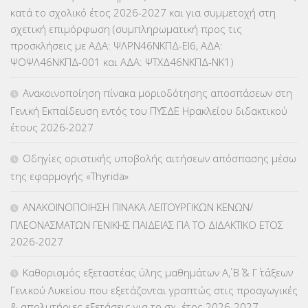
ΕΥΡΩΠΑΪΚΑ ΠΡΟΓΡΑΜΜΑΤΑ
(230)
κατά το σχολικό έτος 2026-2027 και για συμμετοχή στη
σχετική επιμόρφωση (συμπληρωματική προς τις
ΚΕΣΥ
(60)
προσκλήσεις με ΑΔΑ: ΨΛΡΝ46ΝΚΠΔ-ΕΙ6, ΑΔΑ:
ΨΟΨΛ46ΝΚΠΔ-001 και ΑΔΑ: ΨΤΧΔ46ΝΚΠΔ-ΝΚ1)
ΚΕΣΥΠ
(109)
Ανακοινοποίηση πίνακα μοριοδότησης αποσπάσεων στη
ΚΠγ – ΚΡΑΤΙΚΟ ΠΙΣΤΟΠΟΙΗΤΙΚΟ ΓΛΩΣΣΟΜΑΘΕΙΑΣ
(135)
Γενική Εκπαίδευση εντός του ΠΥΣΔΕ Ηρακλείου διδακτικού
έτους 2026-2027
ΚΠπ- ΚΡΑΤΙΚΟ ΠΙΣΤΟΠΟΙΗΤΙΚΟ ΠΛΗΡΟΦΟΡΙΚΗΣ
(12)
Οδηγίες οριστικής υποβολής αιτήσεων απόσπασης μέσω
ΛΟΙΠΑ
(309)
της εφαρμογής «Thyrida»
ΜΑΘΗΤΕΙΑ
(275)
ΑΝΑΚΟΙΝΟΠΟΙΗΣΗ ΠΙΝΑΚΑ ΛΕΙΤΟΥΡΓΙΚΩΝ ΚΕΝΩΝ/
ΠΛΕΟΝΑΣΜΑΤΩΝ ΓΕΝΙΚΗΣ ΠΑΙΔΕΙΑΣ ΓΙΑ ΤΟ ΔΙΔΑΚΤΙΚΟ ΕΤΟΣ
ΜΕΤΑΘΕΣΕΙΣ-ΤΟΠΟΘΕΤΗΣΕΙΣ ΒΕΛΤΙΩΣΕΙΣ
(319)
2026-2027
ΜΕΤΑΤΑΞΕΙΣ
(87)
Καθορισμός εξεταστέας ύλης μαθημάτων Α΄, Β΄ & Γ΄ τάξεων
Γενικού Λυκείου που εξετάζονται γραπτώς στις προαγωγικές
ΜΕΤΑΦΟΡΑ ΜΑΘΗΤΩΝ
(3)
& απολυτήριες εξετάσεις για το σχ. έτος 2026-2027