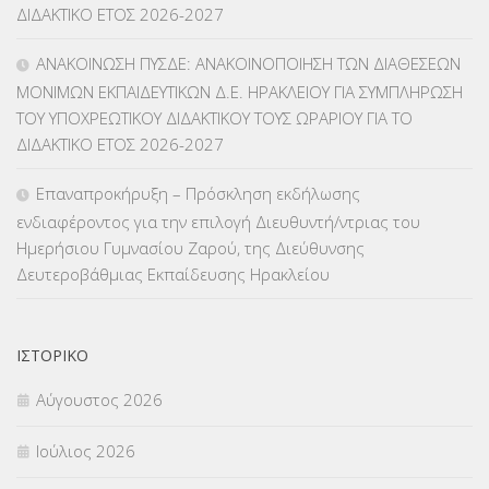
ΔΙΔΑΚΤΙΚΟ ΕΤΟΣ 2026-2027
ΜΑΘΗΤΕΙΑ
(275)
ΑΝΑΚΟΙΝΩΣΗ ΠΥΣΔΕ: ΑΝΑΚΟΙΝΟΠΟΙΗΣΗ ΤΩΝ ΔΙΑΘΕΣΕΩΝ
ΜΟΝΙΜΩΝ ΕΚΠΑΙΔΕΥΤΙΚΩΝ Δ.Ε. ΗΡΑΚΛΕΙΟΥ ΓΙΑ ΣΥΜΠΛΗΡΩΣΗ
ΜΕΤΑΘΕΣΕΙΣ-ΤΟΠΟΘΕΤΗΣΕΙΣ ΒΕΛΤΙΩΣΕΙΣ
(319)
ΤΟΥ ΥΠΟΧΡΕΩΤΙΚΟΥ ΔΙΔΑΚΤΙΚΟΥ ΤΟΥΣ ΩΡΑΡΙΟΥ ΓΙΑ ΤΟ
ΔΙΔΑΚΤΙΚΟ ΕΤΟΣ 2026-2027
ΜΕΤΑΤΑΞΕΙΣ
(87)
Επαναπροκήρυξη – Πρόσκληση εκδήλωσης
ΜΕΤΑΦΟΡΑ ΜΑΘΗΤΩΝ
(3)
ενδιαφέροντος για την επιλογή Διευθυντή/ντριας του
Ημερήσιου Γυμνασίου Ζαρού, της Διεύθυνσης
ΝΟΜΟΘΕΣΙΑ
(66)
Δευτεροβάθμιας Εκπαίδευσης Ηρακλείου
ΟΙΚΟΝΟΜΙΚΑ ΘΕΜΑΤΑ
(73)
Π.Ε.Κ. ΗΡΑΚΛΕΙΟΥ
(12)
ΙΣΤΟΡΙΚΌ
Αύγουστος 2026
ΠΑΝΕΛΛΑΔΙΚΕΣ ΕΞΕΤΑΣΕΙΣ
(839)
Ιούλιος 2026
ΠΡΟΚΗΡΥΞΕΙΣ
(18)