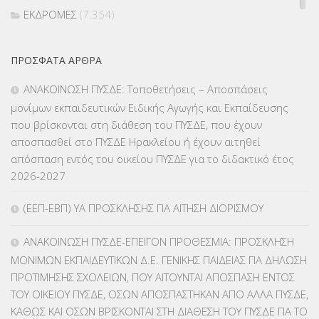
ΕΚΔΡΟΜΕΣ
(7.354)
ΕΚΠΑΙΔΕΥΤΙΚΑ ΘΕΜΑΤΑ
(2.822)
ΠΡΌΣΦΑΤΑ ΆΡΘΡΑ
ΕΠΑΛ
(366)
ΑΝΑΚΟΙΝΩΣΗ ΠΥΣΔΕ: Τοποθετήσεις – Αποσπάσεις
μονίμων εκπαιδευτικών Ειδικής Αγωγής και Εκπαίδευσης
ΕΠΙΜΟΡΦΩΣΗ Τ.Π.Ε.
(10)
που βρίσκονται στη διάθεση του ΠΥΣΔΕ, που έχουν
αποσπασθεί στο ΠΥΣΔΕ Ηρακλείου ή έχουν αιτηθεί
ΕΥΡΩΠΑΪΚΑ ΠΡΟΓΡΑΜΜΑΤΑ
(230)
απόσπαση εντός του οικείου ΠΥΣΔΕ για το διδακτικό έτος
2026-2027
ΚΕΣΥ
(60)
(ΕΕΠ-ΕΒΠ) ΥΑ ΠΡΟΣΚΛΗΣΗΣ ΓΙΑ ΑΙΤΗΣΗ ΔΙΟΡΙΣΜΟΥ
ΚΕΣΥΠ
(109)
ΑΝΑΚΟΙΝΩΣΗ ΠΥΣΔΕ-ΕΠΕΙΓΟΝ ΠΡΟΘΕΣΜΙΑ: ΠΡΟΣΚΛΗΣΗ
ΚΠγ – ΚΡΑΤΙΚΟ ΠΙΣΤΟΠΟΙΗΤΙΚΟ ΓΛΩΣΣΟΜΑΘΕΙΑΣ
(135)
ΜΟΝΙΜΩΝ ΕΚΠΑΙΔΕΥΤΙΚΩΝ Δ.Ε. ΓΕΝΙΚΗΣ ΠΑΙΔΕΙΑΣ ΓΙΑ ΔΗΛΩΣΗ
ΠΡΟΤΙΜΗΣΗΣ ΣΧΟΛΕΙΩΝ, ΠΟΥ ΑΙΤΟΥΝΤΑΙ ΑΠΟΣΠΑΣΗ ΕΝΤΟΣ
ΚΠπ- ΚΡΑΤΙΚΟ ΠΙΣΤΟΠΟΙΗΤΙΚΟ ΠΛΗΡΟΦΟΡΙΚΗΣ
(12)
ΤΟΥ ΟΙΚΕΙΟΥ ΠΥΣΔΕ, ΟΣΩΝ ΑΠΟΣΠΑΣΤΗΚΑΝ ΑΠΟ ΑΛΛΑ ΠΥΣΔΕ,
ΚΑΘΩΣ ΚΑΙ ΟΣΩΝ ΒΡΙΣΚΟΝΤΑΙ ΣΤΗ ΔΙΑΘΕΣΗ ΤΟΥ ΠΥΣΔΕ ΓΙΑ ΤΟ
ΛΟΙΠΑ
(309)