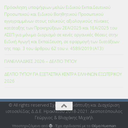
Πρόσκληση υποψήφιων μελών Ειδικού Εκπαιδευτικού
Προσωπικού και Ειδικού Βοηθητικού Προσωπικού
εγγεγραμμένων στους τελικούς αξιολογικούς πίνακες
κατάταξης των Προκηρύξεων 2ΕΑ/2025 και 1ΕΑ/2025 του
ΑΣΕΠ για μόνιμο διορισμό σε κενές οργανικές θέσεις στην
Ειδική Αγωγή και Εκπαίδευση, σε εφαρμογή των διατάξεων
της παρ. 3 του άρθρου 62 του ν. 4589/2019 (Α΄13)
ΠΑΝΕΛΛΑΔΙΚΕΣ 2026 – ΔΕΛΤΙΟ ΤΥΠΟΥ
ΔΕΛΤΙΟ ΤΥΠΟΥ ΓΙΑ ΕΞΕΤΑΣΤΙΚΑ ΚΕΝΤΡΑ ΕΛΛΗΝΩΝ ΕΞΩΤΕΡΙΚΟΥ
2026
© All rights reserved Σχεδίαση, Ανάπτυξη και Διαχείριση
ιστοσελίδας Δ.Δ.Ε. Ηρακλείου 2018-2021: Δεσποτόπουλος
Γεώργιος & Βλαχάκης Μιχαήλ
Υποστηριζόμενο από
- Έχει σχεδιαστεί με το
Θέμα Ηueman