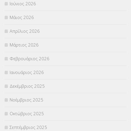
Ιούνιος 2026
ΣΕΜΙΝΑΡΙΑ – ΗΜΕΡΙΔΕΣ
(495)
Μάιος 2026
ΣΕΠ
(50)
Απρίλιος 2026
ΣΤΕΛΕΧΗ
(360)
Μάρτιος 2026
ΣΥΜΒΟΥΛΕΥΤΙΚΟΣ ΣΤΑΘΜΟΣ ΝΕΩΝ
(18)
Φεβρουάριος 2026
ΣΥΝΤΑΞΕΙΣ
(12)
Ιανουάριος 2026
ΣΧΟΛΙΚΟΙ ΣΥΜΒΟΥΛΟΙ
(754)
Δεκέμβριος 2025
ΥΠΕΡΑΡΙΘΜΟΙ
(1)
Νοέμβριος 2025
ΥΠΟΤΡΟΦΙΕΣ
(28)
Οκτώβριος 2025
ΦΥΣΙΚΗ ΑΓΩΓΗ
(692)
Σεπτέμβριος 2025
Χωρίς κατηγορία
(55)