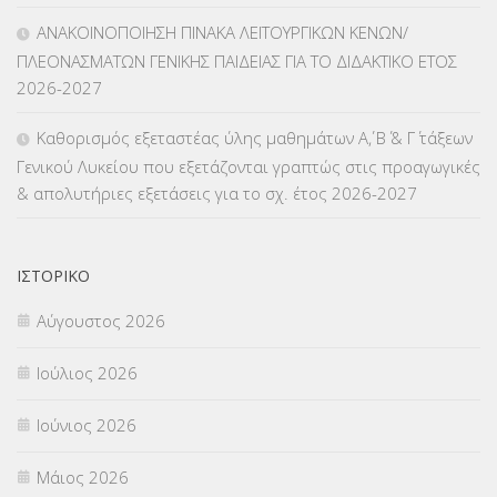
ΜΑΘΗΤΕΙΑ
(275)
ΑΝΑΚΟΙΝΟΠΟΙΗΣΗ ΠΙΝΑΚΑ ΛΕΙΤΟΥΡΓΙΚΩΝ ΚΕΝΩΝ/
ΠΛΕΟΝΑΣΜΑΤΩΝ ΓΕΝΙΚΗΣ ΠΑΙΔΕΙΑΣ ΓΙΑ ΤΟ ΔΙΔΑΚΤΙΚΟ ΕΤΟΣ
ΜΕΤΑΘΕΣΕΙΣ-ΤΟΠΟΘΕΤΗΣΕΙΣ ΒΕΛΤΙΩΣΕΙΣ
(319)
2026-2027
ΜΕΤΑΤΑΞΕΙΣ
(87)
Καθορισμός εξεταστέας ύλης μαθημάτων Α΄, Β΄ & Γ΄ τάξεων
Γενικού Λυκείου που εξετάζονται γραπτώς στις προαγωγικές
ΜΕΤΑΦΟΡΑ ΜΑΘΗΤΩΝ
(3)
& απολυτήριες εξετάσεις για το σχ. έτος 2026-2027
ΝΟΜΟΘΕΣΙΑ
(66)
ΟΙΚΟΝΟΜΙΚΑ ΘΕΜΑΤΑ
(73)
ΙΣΤΟΡΙΚΌ
Αύγουστος 2026
Π.Ε.Κ. ΗΡΑΚΛΕΙΟΥ
(12)
Ιούλιος 2026
ΠΑΝΕΛΛΑΔΙΚΕΣ ΕΞΕΤΑΣΕΙΣ
(839)
Ιούνιος 2026
ΠΡΟΚΗΡΥΞΕΙΣ
(18)
Μάιος 2026
ΣΕΜΙΝΑΡΙΑ – ΗΜΕΡΙΔΕΣ
(495)