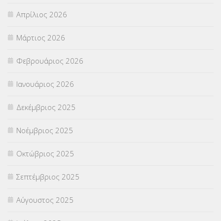
Απρίλιος 2026
ΣΕΠ
(50)
Μάρτιος 2026
ΣΤΕΛΕΧΗ
(360)
Φεβρουάριος 2026
ΣΥΜΒΟΥΛΕΥΤΙΚΟΣ ΣΤΑΘΜΟΣ ΝΕΩΝ
(18)
Ιανουάριος 2026
ΣΥΝΤΑΞΕΙΣ
(12)
Δεκέμβριος 2025
ΣΧΟΛΙΚΟΙ ΣΥΜΒΟΥΛΟΙ
(754)
Νοέμβριος 2025
ΥΠΕΡΑΡΙΘΜΟΙ
(1)
Οκτώβριος 2025
ΥΠΟΤΡΟΦΙΕΣ
(28)
Σεπτέμβριος 2025
ΦΥΣΙΚΗ ΑΓΩΓΗ
(692)
Αύγουστος 2025
Χωρίς κατηγορία
(55)