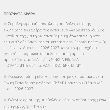
ΕΚΠΑΙΔΕΥΤΙΚΑ ΘΕΜΑΤΑ
(2.824)
ΠΡΌΣΦΑΤΑ ΆΡΘΡΑ
ΕΠΑΛ
(366)
Συμπληρωματική πρόσκληση υποβολής αίτησης
εκδήλωσης ενδιαφέροντος εκπαιδευτικών Δευτεροβάθμιας
ΕΠΙΜΟΡΦΩΣΗ Τ.Π.Ε.
(10)
Εκπαίδευσης για τη διδασκαλία μαθημάτων στα τμήματα
του Διεθνούς Απολυτηρίου (International Baccalaureate – IB)
ΕΥΡΩΠΑΪΚΑ ΠΡΟΓΡΑΜΜΑΤΑ
(230)
κατά το σχολικό έτος 2026-2027 και για συμμετοχή στη
σχετική επιμόρφωση (συμπληρωματική προς τις
ΚΕΣΥ
(60)
προσκλήσεις με ΑΔΑ: ΨΛΡΝ46ΝΚΠΔ-ΕΙ6, ΑΔΑ:
ΨΟΨΛ46ΝΚΠΔ-001 και ΑΔΑ: ΨΤΧΔ46ΝΚΠΔ-ΝΚ1)
ΚΕΣΥΠ
(109)
Ανακοινοποίηση πίνακα μοριοδότησης αποσπάσεων στη
ΚΠγ – ΚΡΑΤΙΚΟ ΠΙΣΤΟΠΟΙΗΤΙΚΟ ΓΛΩΣΣΟΜΑΘΕΙΑΣ
(135)
Γενική Εκπαίδευση εντός του ΠΥΣΔΕ Ηρακλείου διδακτικού
έτους 2026-2027
ΚΠπ- ΚΡΑΤΙΚΟ ΠΙΣΤΟΠΟΙΗΤΙΚΟ ΠΛΗΡΟΦΟΡΙΚΗΣ
(12)
Οδηγίες οριστικής υποβολής αιτήσεων απόσπασης μέσω
ΛΟΙΠΑ
(309)
της εφαρμογής «Thyrida»