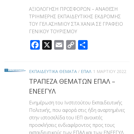
ΑΞΙΟΛΟΓΗΣΗ ΠΡΟΣΦΟΡΩΝ – ΑΝΑΘΕΣΗ
ΤΡΙΗΜΕΡΗΣ ΕΚΠΑΙΔΕΥΤΙΚΗΣ ΕΚΔΡΟΜΗΣ
ΤΟΥ ΓΕΛ ΑΣΗΜΙΟΥ ΣΤΑ ΧΑΝΙΑ ΣΕ ΓΡΑΦΕΙΟ
ΓΕΝΙΚΟΥ ΤΟΥΡΙΣΜΟΥ
Facebook
X
Email
Copy
Μοιραστεί
Link
ΕΚΠΑΙΔΕΥΤΙΚΑ ΘΕΜΑΤΑ
/
ΕΠΑΛ
1 ΜΑΡΤΊΟΥ 2022
ΤΡΑΠΕΖΑ ΘΕΜΑΤΩΝ ΕΠΑΛ –
ΕΝΕΕΓΥΛ
Ενημέρωση του Ινστιτούτου Εκπαιδευτικής
Πολιτικής, που αφορά στις ήδη αναρτημένες
στην ιστοσελίδα του ΙΕΠ ανοικτές
προσκλήσεις ενδιαφέροντος προς τους
εκπαιδευτικούς των ΕΠΑΛ και των ΕΝΕΕΓΥΛ