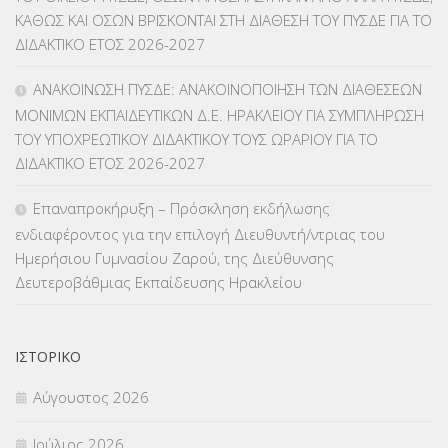
ΚΑΘΩΣ ΚΑΙ ΟΣΩΝ ΒΡΙΣΚΟΝΤΑΙ ΣΤΗ ΔΙΑΘΕΣΗ ΤΟΥ ΠΥΣΔΕ ΓΙΑ ΤΟ
ΛΟΙΠΑ
(309)
ΔΙΔΑΚΤΙΚΟ ΕΤΟΣ 2026-2027
ΜΑΘΗΤΕΙΑ
(275)
ΑΝΑΚΟΙΝΩΣΗ ΠΥΣΔΕ: ΑΝΑΚΟΙΝΟΠΟΙΗΣΗ ΤΩΝ ΔΙΑΘΕΣΕΩΝ
ΜΟΝΙΜΩΝ ΕΚΠΑΙΔΕΥΤΙΚΩΝ Δ.Ε. ΗΡΑΚΛΕΙΟΥ ΓΙΑ ΣΥΜΠΛΗΡΩΣΗ
ΜΕΤΑΘΕΣΕΙΣ-ΤΟΠΟΘΕΤΗΣΕΙΣ ΒΕΛΤΙΩΣΕΙΣ
(319)
ΤΟΥ ΥΠΟΧΡΕΩΤΙΚΟΥ ΔΙΔΑΚΤΙΚΟΥ ΤΟΥΣ ΩΡΑΡΙΟΥ ΓΙΑ ΤΟ
ΔΙΔΑΚΤΙΚΟ ΕΤΟΣ 2026-2027
ΜΕΤΑΤΑΞΕΙΣ
(87)
Επαναπροκήρυξη – Πρόσκληση εκδήλωσης
ΜΕΤΑΦΟΡΑ ΜΑΘΗΤΩΝ
(3)
ενδιαφέροντος για την επιλογή Διευθυντή/ντριας του
Ημερήσιου Γυμνασίου Ζαρού, της Διεύθυνσης
ΝΟΜΟΘΕΣΙΑ
(66)
Δευτεροβάθμιας Εκπαίδευσης Ηρακλείου
ΟΙΚΟΝΟΜΙΚΑ ΘΕΜΑΤΑ
(73)
Π.Ε.Κ. ΗΡΑΚΛΕΙΟΥ
(12)
ΙΣΤΟΡΙΚΌ
Αύγουστος 2026
ΠΑΝΕΛΛΑΔΙΚΕΣ ΕΞΕΤΑΣΕΙΣ
(839)
Ιούλιος 2026