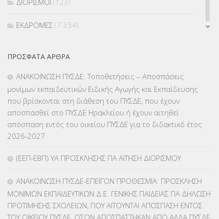
ΔΙΟΡΙΣΜΟΙ
(123)
ΕΚΔΡΟΜΕΣ
(7.354)
ΕΚΠΑΙΔΕΥΤΙΚΑ ΘΕΜΑΤΑ
(2.822)
ΠΡΌΣΦΑΤΑ ΆΡΘΡΑ
ΕΠΑΛ
(366)
ΑΝΑΚΟΙΝΩΣΗ ΠΥΣΔΕ: Τοποθετήσεις – Αποσπάσεις
μονίμων εκπαιδευτικών Ειδικής Αγωγής και Εκπαίδευσης
ΕΠΙΜΟΡΦΩΣΗ Τ.Π.Ε.
(10)
που βρίσκονται στη διάθεση του ΠΥΣΔΕ, που έχουν
αποσπασθεί στο ΠΥΣΔΕ Ηρακλείου ή έχουν αιτηθεί
ΕΥΡΩΠΑΪΚΑ ΠΡΟΓΡΑΜΜΑΤΑ
(230)
απόσπαση εντός του οικείου ΠΥΣΔΕ για το διδακτικό έτος
2026-2027
ΚΕΣΥ
(60)
(ΕΕΠ-ΕΒΠ) ΥΑ ΠΡΟΣΚΛΗΣΗΣ ΓΙΑ ΑΙΤΗΣΗ ΔΙΟΡΙΣΜΟΥ
ΚΕΣΥΠ
(109)
ΑΝΑΚΟΙΝΩΣΗ ΠΥΣΔΕ-ΕΠΕΙΓΟΝ ΠΡΟΘΕΣΜΙΑ: ΠΡΟΣΚΛΗΣΗ
ΚΠγ – ΚΡΑΤΙΚΟ ΠΙΣΤΟΠΟΙΗΤΙΚΟ ΓΛΩΣΣΟΜΑΘΕΙΑΣ
(135)
ΜΟΝΙΜΩΝ ΕΚΠΑΙΔΕΥΤΙΚΩΝ Δ.Ε. ΓΕΝΙΚΗΣ ΠΑΙΔΕΙΑΣ ΓΙΑ ΔΗΛΩΣΗ
ΠΡΟΤΙΜΗΣΗΣ ΣΧΟΛΕΙΩΝ, ΠΟΥ ΑΙΤΟΥΝΤΑΙ ΑΠΟΣΠΑΣΗ ΕΝΤΟΣ
ΚΠπ- ΚΡΑΤΙΚΟ ΠΙΣΤΟΠΟΙΗΤΙΚΟ ΠΛΗΡΟΦΟΡΙΚΗΣ
(12)
ΤΟΥ ΟΙΚΕΙΟΥ ΠΥΣΔΕ, ΟΣΩΝ ΑΠΟΣΠΑΣΤΗΚΑΝ ΑΠΟ ΑΛΛΑ ΠΥΣΔΕ,