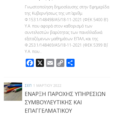
Γνωστοποίηση δημοσίευσης στην Εφημερίδα
της Κυβερνήσεως της υπ΄ αριθμ.
Φ.153.1/148498/Α5/18-11-2021 (ΦΕΚ 5400 Β’)
Υ.Α. που αφορά στον καθορισμό των
συντελεστών βαρύτητας των πανελλαδικά
εξεταζόμενων μαθημάτων ΕΠΑΛ, και της
Φ.253.1/148469/Α5/18-11-2021 (ΦΕΚ 5399 Β΄)
Υ.Α. που...
Facebook
X
Email
Copy
Μοιραστεί
Link
ΣΕΠ
1 ΜΑΡΤΊΟΥ 2022
ΕΝΑΡΞΗ ΠΑΡΟΧΗΣ ΥΠΗΡΕΣΙΩΝ
ΣΥΜΒΟΥΛΕΥΤΙΚΗΣ ΚΑΙ
ΕΠΑΓΓΕΛΜΑΤΙΚΟΥ