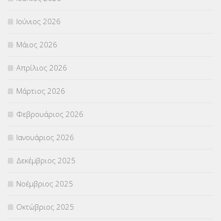
ΠΡΟΚΗΡΥΞΕΙΣ
(18)
Ιούνιος 2026
ΣΕΜΙΝΑΡΙΑ – ΗΜΕΡΙΔΕΣ
(495)
Μάιος 2026
ΣΕΠ
(50)
Απρίλιος 2026
ΣΤΕΛΕΧΗ
(360)
Μάρτιος 2026
ΣΥΜΒΟΥΛΕΥΤΙΚΟΣ ΣΤΑΘΜΟΣ ΝΕΩΝ
(18)
Φεβρουάριος 2026
ΣΥΝΤΑΞΕΙΣ
(12)
Ιανουάριος 2026
ΣΧΟΛΙΚΟΙ ΣΥΜΒΟΥΛΟΙ
(754)
Δεκέμβριος 2025
ΥΠΕΡΑΡΙΘΜΟΙ
(1)
Νοέμβριος 2025
ΥΠΟΤΡΟΦΙΕΣ
(28)
Οκτώβριος 2025
ΦΥΣΙΚΗ ΑΓΩΓΗ
(692)