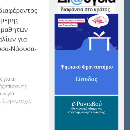
διαφέροντος
ήμερης
 μαθητών
αλίων για
σσα-Νάουσα-
2
 για τη
ής επίσκεψης
ίων για
Σέρρες, αρχές
αστείτε