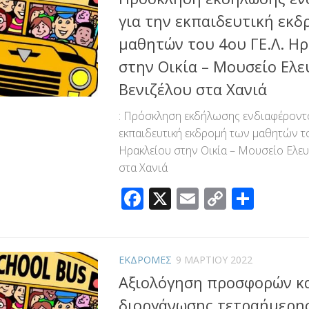
για την εκπαιδευτική εκδ
μαθητών του 4ου ΓΕ.Λ. Η
στην Οικία – Μουσείο Ελε
Βενιζέλου στα Χανιά
: Πρόσκληση εκδήλωσης ενδιαφέροντο
εκπαιδευτική εκδρομή των μαθητών το
Ηρακλείου στην Οικία – Μουσείο Ελε
στα Χανιά
Facebook
X
Email
Copy
Μοιρ
Link
ΕΚΔΡΟΜΕΣ
9 ΜΑΡΤΊΟΥ 2022
Αξιολόγηση προσφορών κ
διοργάνωσης τετραήμερη