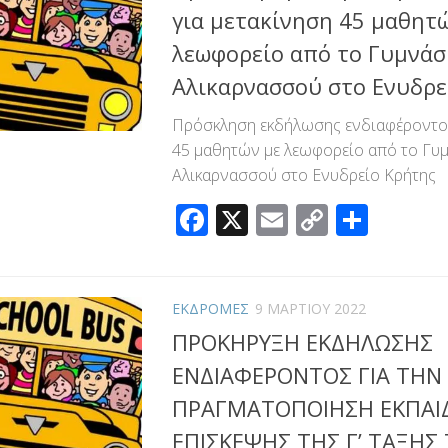
για μετακίνηση 45 μαθητ
λεωφορείο από το Γυμνάσ
Αλικαρνασσού στο Ενυδρε
Πρόσκληση εκδήλωσης ενδιαφέροντος
45 μαθητών με λεωφορείο από το Γυ
Αλικαρνασσού στο Ενυδρείο Κρήτης
Facebook
X
Email
Copy
Μοιρ
Link
ΕΚΔΡΟΜΕΣ
9 ΜΑΡΤΊΟΥ 2022
ΠΡΟΚΗΡYΞΗ ΕΚΔΗΛΩΣΗΣ
ΕΝΔΙΑΦΕΡΟΝΤΟΣ ΓΙΑ ΤΗΝ
ΠΡΑΓΜΑΤΟΠΟΙΗΣΗ ΕΚΠΑΙ
ΕΠΙΣΚΕΨΗΣ ΤΗΣ Γ’ ΤΑΞΗΣ 