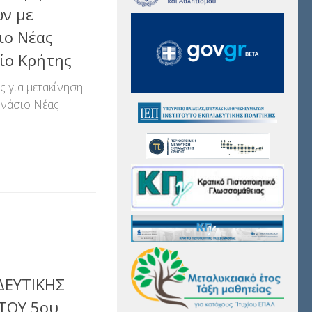
ών με
ιο Νέας
ίο Κρήτης
 για μετακίνηση
μνάσιο Νέας
αστείτε
ΔΕΥΤΙΚΗΣ
ΤΟΥ 5ου