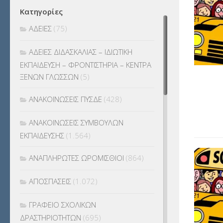
Κατηγορίες
ΑΔΕΙΕΣ
(75)
ΑΔΕΙΕΣ ΔΙΔΑΣΚΑΛΙΑΣ – ΙΔΙΩΤΙΚΗ
ΕΚΠΑΙΔΕΥΣΗ – ΦΡΟΝΤΙΣΤΗΡΙΑ – ΚΕΝΤΡΑ
ΞΕΝΩΝ ΓΛΩΣΣΩΝ
(5)
ΑΝΑΚΟΙΝΩΣΕΙΣ ΠΥΣΔΕ
(428)
ΑΝΑΚΟΙΝΩΣΕΙΣ ΣΥΜΒΟΥΛΩΝ
ΕΚΠΑΙΔΕΥΣΗΣ
(1.564)
ΑΝΑΠΛΗΡΩΤΕΣ ΩΡΟΜΙΣΘΙΟΙ
(864)
ΑΠΟΣΠΑΣΕΙΣ
(1.072)
ΓΡΑΦΕΙΟ ΣΧΟΛΙΚΩΝ
ΔΡΑΣΤΗΡΙΟΤΗΤΩΝ
(695)