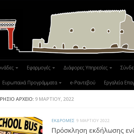
ονάδες
Εφαρμογές
Διάφορες Υπηρεσίες
Σύνδε
Ευρωπαϊκά Προγράμματα
e-Ραντεβού
Εργαλεία Επα
ΡΉΣΙΟ ΑΡΧΕΊΟ:
9 ΜΑΡΤΊΟΥ, 2022
ΕΚΔΡΟΜΕΣ
9 ΜΑΡΤΊΟΥ 2022
Πρόσκληση εκδήλωσης εν