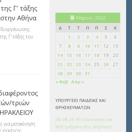
της Γ’ τάξης
 στην Αθήνα
Μάρτιος 2022
Δ
Τ
Τ
Π
Π
Σ
Κ
 διοργάνωσης
της Γ’ τάξης του
1
2
3
4
5
6
7
8
9
10
11
12
13
αστείτε
14
15
16
17
18
19
20
21
22
23
24
25
26
27
28
29
30
31
« Φεβ
Απρ »
διαφέροντος
ΥΠΟΥΡΓΕΙΟ ΠΑΙΔΕΙΑΣ ΚΑΙ
τών/τριών
ΘΡΗΣΚΕΥΜΑΤΩΝ
 ΗΡΑΚΛΕΙΟΥ
06-08-26 95 ειδικότητες και
 για μετακίνηση
860 τμήματα στις Δημόσιες
Υ ΛΥΚΕΙΟΥ