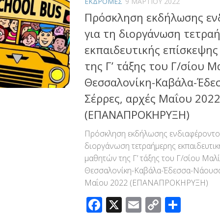
ΕΚΔΡΟΜΕΣ
9 ΜΑΡΤΊΟΥ 2022
Πρόσκληση εκδήλωσης εν
για τη διοργάνωση τετρα
εκπαιδευτικής επίσκεψης
της Γ’ τάξης του Γ/σίου Μ
Θεσσαλονίκη-Καβάλα-Έδε
Σέρρες, αρχές Μαΐου 202
(ΕΠΑΝΑΠΡΟΚΗΡΥΞΗ)
Πρόσκληση εκδήλωσης ενδιαφέροντος
διοργάνωση τετραήμερης εκπαιδευτικ
μαθητών της Γ’ τάξης του Γ/σίου Μαλ
Θεσσαλονίκη-Καβάλα-Έδεσσα-Νάουσα-
Μαΐου 2022 (ΕΠΑΝΑΠΡΟΚΗΡΥΞΗ)
Facebook
X
Email
Copy
Μοιρ