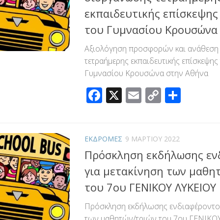
εκπαιδευτικής επίσκεψης 
του Γυμνασίου Κρουσώνα
Αξιολόγηση προσφορών και ανάθεση
τετραήμερης εκπαιδευτικής επίσκεψης 
Γυμνασίου Κρουσώνα στην Αθήνα
Facebook
X
Email
Copy
Μοιρ
Link
ΕΚΔΡΟΜΕΣ
9 ΜΑΡΤΊΟΥ 2022
Πρόσκληση εκδήλωσης εν
για μετακίνηση των μαθη
του 7ου ΓΕΝΙΚΟΥ ΛΥΚΕΙΟΥ
Πρόσκληση εκδήλωσης ενδιαφέροντος
των μαθητών/τριών του 7ου ΓΕΝΙΚΟ