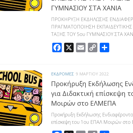
ΓΥΜΝΑΣΙΟΥ ΣΤΑ ΧΑΝΙΑ
ΠΡΟΚΗΡYΞΗ ΕΚΔΗΛΩΣΗΣ ΕΝΔΙΑΦΕΡ
ΠΡΑΓΜΑΤΟΠΟΙΗΣΗ ΕΚΠΑΙΔΕΥΤΙΚΗΣ Ε
ΤΑΞΗΣ ΤΟΥ 5ου ΓΥΜΝΑΣΙΟΥ ΣΤΑ ΧΑΝ
Facebook
X
Email
Copy
Μοιρ
Link
ΕΚΔΡΟΜΕΣ
9 ΜΑΡΤΊΟΥ 2022
Προκήρυξη Εκδήλωσης Εν
για Διδακτική επίσκεψη 
Μοιρών στο ΕΛΜΕΠΑ
Προκήρυξη Εκδήλωσης Ενδιαφέροντος
επίσκεψη του 1ου ΕΠΑΛ Μοιρών στο