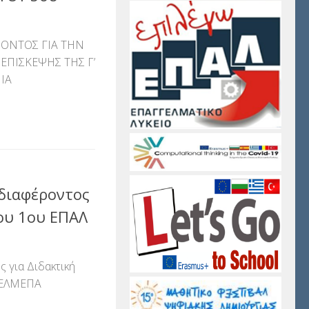
ΟΝΤΟΣ ΓΙΑ ΤΗΝ
ΠΙΣΚΕΨΗΣ ΤΗΣ Γ’
ΙΑ
αστείτε
διαφέροντος
του 1ου ΕΠΑΛ
 για Διδακτική
 ΕΛΜΕΠΑ