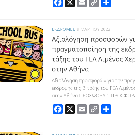
Facebook
X
Email
Copy
Μοιρ
Link
ΕΚΔΡΟΜΕΣ
9 ΜΑΡΤΊΟΥ 2022
Αξιολόγηση προσφορών γι
πραγματοποίηση της εκδρ
τάξης του ΓΕΛ Λιμένος Χ
στην Αθήνα
Αξιολόγηση προσφορών για την πραγ
εκδρομής της Β’ τάξης του ΓΕΛ Λιμέν
στην Αθήνα ΠΡΟΣΦΟΡΑ 1 ΠΡΟΣΦΟΡ
Facebook
X
Email
Copy
Μοιρ
Link