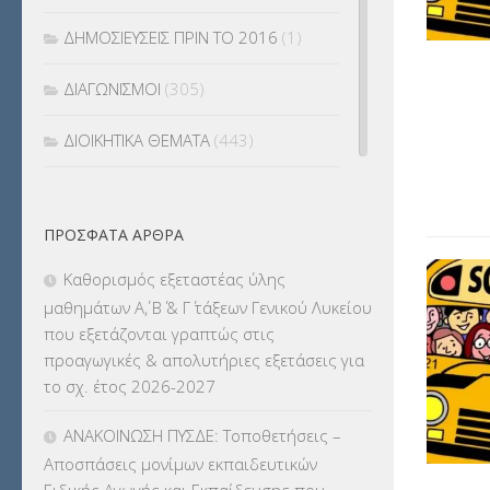
ΔΗΜΟΣΙΕΥΣΕΙΣ ΠΡΙΝ ΤΟ 2016
(1)
ΔΙΑΓΩΝΙΣΜΟΙ
(305)
ΔΙΟΙΚΗΤΙΚΑ ΘΕΜΑΤΑ
(443)
ΔΙΟΡΙΣΜΟΙ
(123)
ΠΡΌΣΦΑΤΑ ΆΡΘΡΑ
ΕΚΔΡΟΜΕΣ
(7.354)
Καθορισμός εξεταστέας ύλης
ΕΚΠΑΙΔΕΥΤΙΚΑ ΘΕΜΑΤΑ
(2.823)
μαθημάτων Α΄, Β΄ & Γ΄ τάξεων Γενικού Λυκείου
που εξετάζονται γραπτώς στις
ΕΠΑΛ
(366)
προαγωγικές & απολυτήριες εξετάσεις για
το σχ. έτος 2026-2027
ΕΠΙΜΟΡΦΩΣΗ Τ.Π.Ε.
(10)
ΑΝΑΚΟΙΝΩΣΗ ΠΥΣΔΕ: Τοποθετήσεις –
ΕΥΡΩΠΑΪΚΑ ΠΡΟΓΡΑΜΜΑΤΑ
(230)
Αποσπάσεις μονίμων εκπαιδευτικών