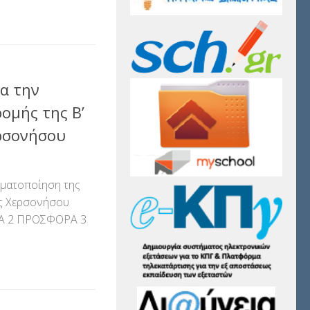
αστείτε
α την
ομής της Β’
ερσονήσου
ματοποίηση της
ος Χερσονήσου
Α 2 ΠΡΟΣΦΟΡΑ 3
αστείτε