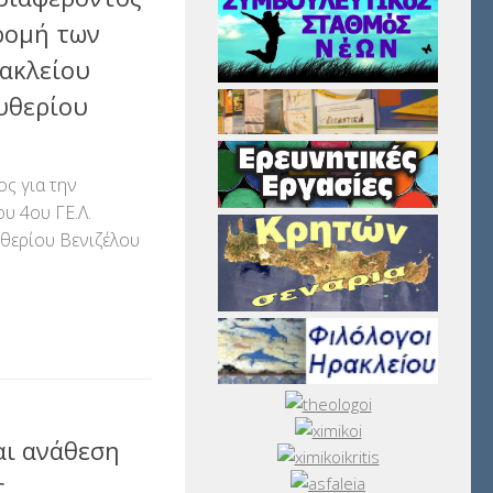
ρομή των
ρακλείου
υθερίου
ς για την
υ 4ου ΓΕ.Λ.
υθερίου Βενιζέλου
αστείτε
αι ανάθεση
ς