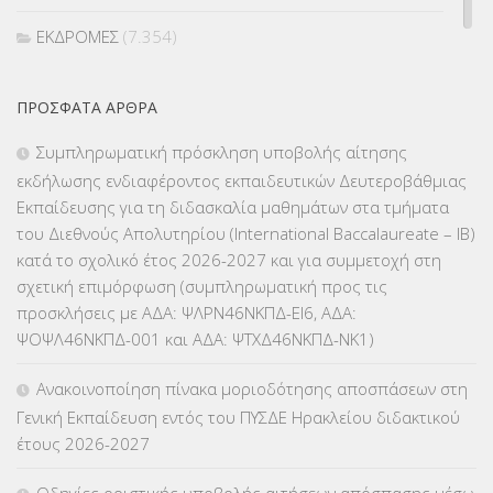
ΕΚΔΡΟΜΕΣ
(7.354)
ΕΚΠΑΙΔΕΥΤΙΚΑ ΘΕΜΑΤΑ
(2.824)
ΠΡΌΣΦΑΤΑ ΆΡΘΡΑ
ΕΠΑΛ
(366)
Συμπληρωματική πρόσκληση υποβολής αίτησης
εκδήλωσης ενδιαφέροντος εκπαιδευτικών Δευτεροβάθμιας
ΕΠΙΜΟΡΦΩΣΗ Τ.Π.Ε.
(10)
Εκπαίδευσης για τη διδασκαλία μαθημάτων στα τμήματα
του Διεθνούς Απολυτηρίου (International Baccalaureate – IB)
ΕΥΡΩΠΑΪΚΑ ΠΡΟΓΡΑΜΜΑΤΑ
(230)
κατά το σχολικό έτος 2026-2027 και για συμμετοχή στη
σχετική επιμόρφωση (συμπληρωματική προς τις
ΚΕΣΥ
(60)
προσκλήσεις με ΑΔΑ: ΨΛΡΝ46ΝΚΠΔ-ΕΙ6, ΑΔΑ:
ΨΟΨΛ46ΝΚΠΔ-001 και ΑΔΑ: ΨΤΧΔ46ΝΚΠΔ-ΝΚ1)
ΚΕΣΥΠ
(109)
Ανακοινοποίηση πίνακα μοριοδότησης αποσπάσεων στη
ΚΠγ – ΚΡΑΤΙΚΟ ΠΙΣΤΟΠΟΙΗΤΙΚΟ ΓΛΩΣΣΟΜΑΘΕΙΑΣ
(135)
Γενική Εκπαίδευση εντός του ΠΥΣΔΕ Ηρακλείου διδακτικού
έτους 2026-2027
ΚΠπ- ΚΡΑΤΙΚΟ ΠΙΣΤΟΠΟΙΗΤΙΚΟ ΠΛΗΡΟΦΟΡΙΚΗΣ
(12)