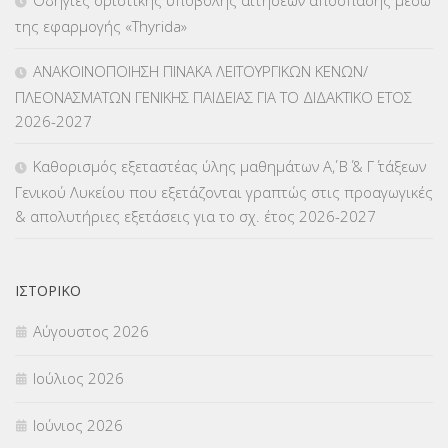
Οδηγίες οριστικής υποβολής αιτήσεων απόσπασης μέσω
ΛΟΙΠΑ
(309)
της εφαρμογής «Thyrida»
ΜΑΘΗΤΕΙΑ
(275)
ΑΝΑΚΟΙΝΟΠΟΙΗΣΗ ΠΙΝΑΚΑ ΛΕΙΤΟΥΡΓΙΚΩΝ ΚΕΝΩΝ/
ΠΛΕΟΝΑΣΜΑΤΩΝ ΓΕΝΙΚΗΣ ΠΑΙΔΕΙΑΣ ΓΙΑ ΤΟ ΔΙΔΑΚΤΙΚΟ ΕΤΟΣ
ΜΕΤΑΘΕΣΕΙΣ-ΤΟΠΟΘΕΤΗΣΕΙΣ ΒΕΛΤΙΩΣΕΙΣ
(319)
2026-2027
ΜΕΤΑΤΑΞΕΙΣ
(87)
Καθορισμός εξεταστέας ύλης μαθημάτων Α΄, Β΄ & Γ΄ τάξεων
Γενικού Λυκείου που εξετάζονται γραπτώς στις προαγωγικές
ΜΕΤΑΦΟΡΑ ΜΑΘΗΤΩΝ
(3)
& απολυτήριες εξετάσεις για το σχ. έτος 2026-2027
ΝΟΜΟΘΕΣΙΑ
(66)
ΟΙΚΟΝΟΜΙΚΑ ΘΕΜΑΤΑ
(73)
ΙΣΤΟΡΙΚΌ
Αύγουστος 2026
Π.Ε.Κ. ΗΡΑΚΛΕΙΟΥ
(12)
Ιούλιος 2026
ΠΑΝΕΛΛΑΔΙΚΕΣ ΕΞΕΤΑΣΕΙΣ
(839)
Ιούνιος 2026
ΠΡΟΚΗΡΥΞΕΙΣ
(18)