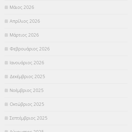
Μάιος 2026
ΣΕΜΙΝΑΡΙΑ – ΗΜΕΡΙΔΕΣ
(495)
Απρίλιος 2026
ΣΕΠ
(50)
Μάρτιος 2026
ΣΤΕΛΕΧΗ
(360)
Φεβρουάριος 2026
ΣΥΜΒΟΥΛΕΥΤΙΚΟΣ ΣΤΑΘΜΟΣ ΝΕΩΝ
(18)
Ιανουάριος 2026
ΣΥΝΤΑΞΕΙΣ
(12)
Δεκέμβριος 2025
ΣΧΟΛΙΚΟΙ ΣΥΜΒΟΥΛΟΙ
(754)
Νοέμβριος 2025
ΥΠΕΡΑΡΙΘΜΟΙ
(1)
Οκτώβριος 2025
ΥΠΟΤΡΟΦΙΕΣ
(28)
Σεπτέμβριος 2025
ΦΥΣΙΚΗ ΑΓΩΓΗ
(692)
Αύγουστος 2025