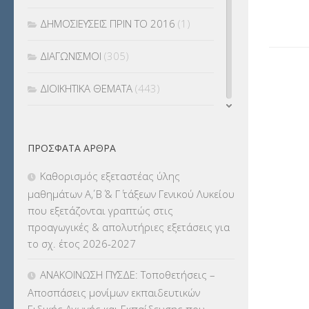
ΔΗΜΟΣΙΕΥΣΕΙΣ ΠΡΙΝ ΤΟ 2016
(1)
ΔΙΑΓΩΝΙΣΜΟΙ
(305)
ΔΙΟΙΚΗΤΙΚΑ ΘΕΜΑΤΑ
(443)
ΔΙΟΡΙΣΜΟΙ
(123)
ΠΡΌΣΦΑΤΑ ΆΡΘΡΑ
ΕΚΔΡΟΜΕΣ
(7.354)
Καθορισμός εξεταστέας ύλης
ΕΚΠΑΙΔΕΥΤΙΚΑ ΘΕΜΑΤΑ
(2.823)
μαθημάτων Α΄, Β΄ & Γ΄ τάξεων Γενικού Λυκείου
που εξετάζονται γραπτώς στις
ΕΠΑΛ
(366)
προαγωγικές & απολυτήριες εξετάσεις για
το σχ. έτος 2026-2027
ΕΠΙΜΟΡΦΩΣΗ Τ.Π.Ε.
(10)
ΑΝΑΚΟΙΝΩΣΗ ΠΥΣΔΕ: Τοποθετήσεις –
ΕΥΡΩΠΑΪΚΑ ΠΡΟΓΡΑΜΜΑΤΑ
(230)
Αποσπάσεις μονίμων εκπαιδευτικών