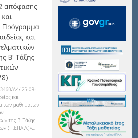
22 απόφασης
 και
ο Πρόγραμμα
ιδείας και
γελματικών
ς Β’ Τάξης
τικών
78)
3460/Δ4/ 25-08-
είας και
α των μαθημάτων
ών –
ων της Β’ Τάξης
 (Π.ΕΠΑ.Λ.)»...