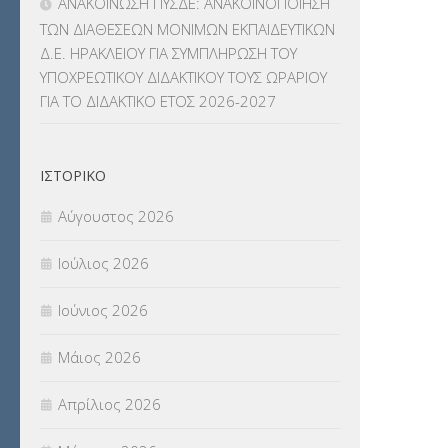
ΑΝΑΚΟΙΝΩΣΗ ΠΥΣΔΕ: ΑΝΑΚΟΙΝΟΠΟΙΗΣΗ
ΜΕΤΑΦΟΡΑ ΜΑΘΗΤΩΝ
(3)
ΤΩΝ ΔΙΑΘΕΣΕΩΝ ΜΟΝΙΜΩΝ ΕΚΠΑΙΔΕΥΤΙΚΩΝ
Δ.Ε. ΗΡΑΚΛΕΙΟΥ ΓΙΑ ΣΥΜΠΛΗΡΩΣΗ ΤΟΥ
ΝΟΜΟΘΕΣΙΑ
(66)
ΥΠΟΧΡΕΩΤΙΚΟΥ ΔΙΔΑΚΤΙΚΟΥ ΤΟΥΣ ΩΡΑΡΙΟΥ
ΓΙΑ ΤΟ ΔΙΔΑΚΤΙΚΟ ΕΤΟΣ 2026-2027
ΟΙΚΟΝΟΜΙΚΑ ΘΕΜΑΤΑ
(73)
Π.Ε.Κ. ΗΡΑΚΛΕΙΟΥ
(12)
ΙΣΤΟΡΙΚΌ
ΠΑΝΕΛΛΑΔΙΚΕΣ ΕΞΕΤΑΣΕΙΣ
(839)
Αύγουστος 2026
ΠΡΟΚΗΡΥΞΕΙΣ
(18)
Ιούλιος 2026
ΣΕΜΙΝΑΡΙΑ – ΗΜΕΡΙΔΕΣ
(495)
Ιούνιος 2026
ΣΕΠ
(50)
Μάιος 2026
ΣΤΕΛΕΧΗ
(360)
Απρίλιος 2026
ΣΥΜΒΟΥΛΕΥΤΙΚΟΣ ΣΤΑΘΜΟΣ ΝΕΩΝ