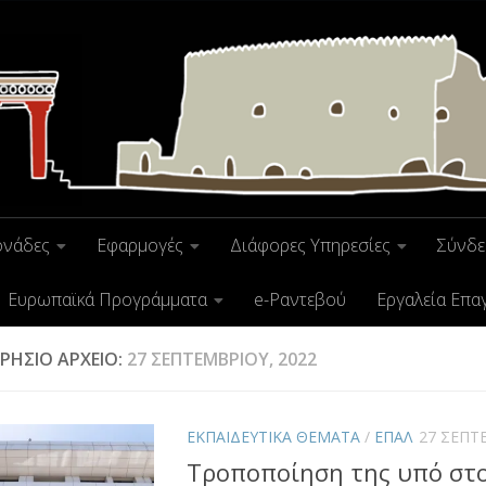
ονάδες
Εφαρμογές
Διάφορες Υπηρεσίες
Σύνδε
Ευρωπαϊκά Προγράμματα
e-Ραντεβού
Εργαλεία Επα
ΡΉΣΙΟ ΑΡΧΕΊΟ:
27 ΣΕΠΤΕΜΒΡΊΟΥ, 2022
ΕΚΠΑΙΔΕΥΤΙΚΑ ΘΕΜΑΤΑ
/
ΕΠΑΛ
27 ΣΕΠΤ
Τροποποίηση της υπό στο