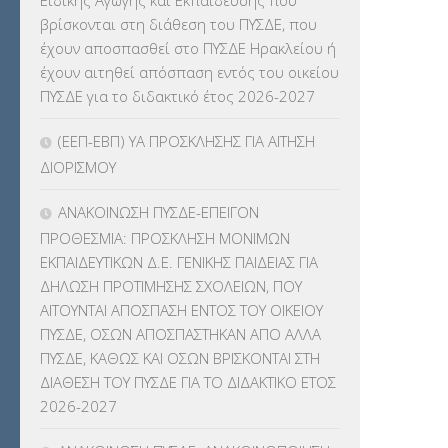
Ειδικής Αγωγής και Εκπαίδευσης που
ΚΕΣΥ
(60)
βρίσκονται στη διάθεση του ΠΥΣΔΕ, που
έχουν αποσπασθεί στο ΠΥΣΔΕ Ηρακλείου ή
ΚΕΣΥΠ
(109)
έχουν αιτηθεί απόσπαση εντός του οικείου
ΠΥΣΔΕ για το διδακτικό έτος 2026-2027
ΚΠγ – ΚΡΑΤΙΚΟ ΠΙΣΤΟΠΟΙΗΤΙΚΟ
ΓΛΩΣΣΟΜΑΘΕΙΑΣ
(135)
(ΕΕΠ-ΕΒΠ) ΥΑ ΠΡΟΣΚΛΗΣΗΣ ΓΙΑ ΑΙΤΗΣΗ
ΔΙΟΡΙΣΜΟΥ
ΚΠπ- ΚΡΑΤΙΚΟ ΠΙΣΤΟΠΟΙΗΤΙΚΟ
ΠΛΗΡΟΦΟΡΙΚΗΣ
(12)
ΑΝΑΚΟΙΝΩΣΗ ΠΥΣΔΕ-ΕΠΕΙΓΟΝ
ΠΡΟΘΕΣΜΙΑ: ΠΡΟΣΚΛΗΣΗ ΜΟΝΙΜΩΝ
ΛΟΙΠΑ
(309)
ΕΚΠΑΙΔΕΥΤΙΚΩΝ Δ.Ε. ΓΕΝΙΚΗΣ ΠΑΙΔΕΙΑΣ ΓΙΑ
ΔΗΛΩΣΗ ΠΡΟΤΙΜΗΣΗΣ ΣΧΟΛΕΙΩΝ, ΠΟΥ
ΜΑΘΗΤΕΙΑ
(275)
ΑΙΤΟΥΝΤΑΙ ΑΠΟΣΠΑΣΗ ΕΝΤΟΣ ΤΟΥ ΟΙΚΕΙΟΥ
ΠΥΣΔΕ, ΟΣΩΝ ΑΠΟΣΠΑΣΤΗΚΑΝ ΑΠΟ ΑΛΛΑ
ΜΕΤΑΘΕΣΕΙΣ-ΤΟΠΟΘΕΤΗΣΕΙΣ
ΠΥΣΔΕ, ΚΑΘΩΣ ΚΑΙ ΟΣΩΝ ΒΡΙΣΚΟΝΤΑΙ ΣΤΗ
ΒΕΛΤΙΩΣΕΙΣ
(319)
ΔΙΑΘΕΣΗ ΤΟΥ ΠΥΣΔΕ ΓΙΑ ΤΟ ΔΙΔΑΚΤΙΚΟ ΕΤΟΣ
2026-2027
ΜΕΤΑΤΑΞΕΙΣ
(87)