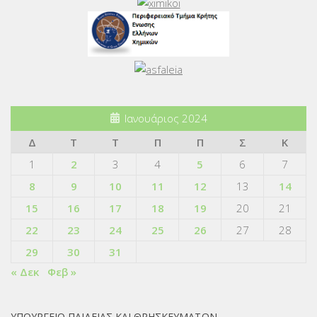
Ιανουάριος 2024
Δ
Τ
Τ
Π
Π
Σ
Κ
1
2
3
4
5
6
7
8
9
10
11
12
13
14
15
16
17
18
19
20
21
22
23
24
25
26
27
28
29
30
31
« Δεκ
Φεβ »
ΥΠΟΥΡΓΕΙΟ ΠΑΙΔΕΙΑΣ ΚΑΙ ΘΡΗΣΚΕΥΜΑΤΩΝ