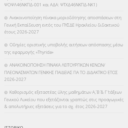
ΨΟΨΛ46ΝΚΠΔ-001 και ΑΔΑ: ΨΤΧΔ46ΝΚΠΔ-ΝΚ1)
ΚΕΣΥΠ
(109)
Ανακοινοποίηση πίνακα μοριοδότησης αποσπάσεων στη
ΚΠγ – ΚΡΑΤΙΚΟ ΠΙΣΤΟΠΟΙΗΤΙΚΟ ΓΛΩΣΣΟΜΑΘΕΙΑΣ
(135)
Γενική Εκπαίδευση εντός του ΠΥΣΔΕ Ηρακλείου διδακτικού
έτους 2026-2027
ΚΠπ- ΚΡΑΤΙΚΟ ΠΙΣΤΟΠΟΙΗΤΙΚΟ ΠΛΗΡΟΦΟΡΙΚΗΣ
(12)
Οδηγίες οριστικής υποβολής αιτήσεων απόσπασης μέσω
ΛΟΙΠΑ
(309)
της εφαρμογής «Thyrida»
ΜΑΘΗΤΕΙΑ
(275)
ΑΝΑΚΟΙΝΟΠΟΙΗΣΗ ΠΙΝΑΚΑ ΛΕΙΤΟΥΡΓΙΚΩΝ ΚΕΝΩΝ/
ΠΛΕΟΝΑΣΜΑΤΩΝ ΓΕΝΙΚΗΣ ΠΑΙΔΕΙΑΣ ΓΙΑ ΤΟ ΔΙΔΑΚΤΙΚΟ ΕΤΟΣ
ΜΕΤΑΘΕΣΕΙΣ-ΤΟΠΟΘΕΤΗΣΕΙΣ ΒΕΛΤΙΩΣΕΙΣ
(319)
2026-2027
ΜΕΤΑΤΑΞΕΙΣ
(87)
Καθορισμός εξεταστέας ύλης μαθημάτων Α΄, Β΄ & Γ΄ τάξεων
Γενικού Λυκείου που εξετάζονται γραπτώς στις προαγωγικές
ΜΕΤΑΦΟΡΑ ΜΑΘΗΤΩΝ
(3)
& απολυτήριες εξετάσεις για το σχ. έτος 2026-2027
ΝΟΜΟΘΕΣΙΑ
(66)
ΟΙΚΟΝΟΜΙΚΑ ΘΕΜΑΤΑ
(73)
ΙΣΤΟΡΙΚΌ