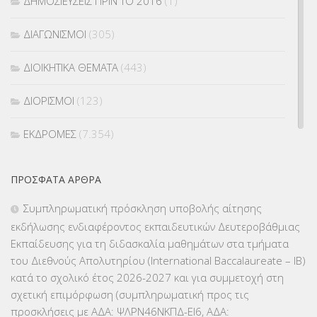
ΔΗΜΟΣΙΕΥΣΕΙΣ ΠΡΙΝ ΤΟ 2016
(1)
ΔΙΑΓΩΝΙΣΜΟΙ
(305)
ΔΙΟΙΚΗΤΙΚΑ ΘΕΜΑΤΑ
(443)
ΔΙΟΡΙΣΜΟΙ
(123)
ΕΚΔΡΟΜΕΣ
(7.354)
ΕΚΠΑΙΔΕΥΤΙΚΑ ΘΕΜΑΤΑ
(2.824)
ΠΡΌΣΦΑΤΑ ΆΡΘΡΑ
ΕΠΑΛ
(366)
Συμπληρωματική πρόσκληση υποβολής αίτησης
εκδήλωσης ενδιαφέροντος εκπαιδευτικών Δευτεροβάθμιας
ΕΠΙΜΟΡΦΩΣΗ Τ.Π.Ε.
(10)
Εκπαίδευσης για τη διδασκαλία μαθημάτων στα τμήματα
του Διεθνούς Απολυτηρίου (International Baccalaureate – IB)
ΕΥΡΩΠΑΪΚΑ ΠΡΟΓΡΑΜΜΑΤΑ
(230)
κατά το σχολικό έτος 2026-2027 και για συμμετοχή στη
σχετική επιμόρφωση (συμπληρωματική προς τις
ΚΕΣΥ
(60)
προσκλήσεις με ΑΔΑ: ΨΛΡΝ46ΝΚΠΔ-ΕΙ6, ΑΔΑ: