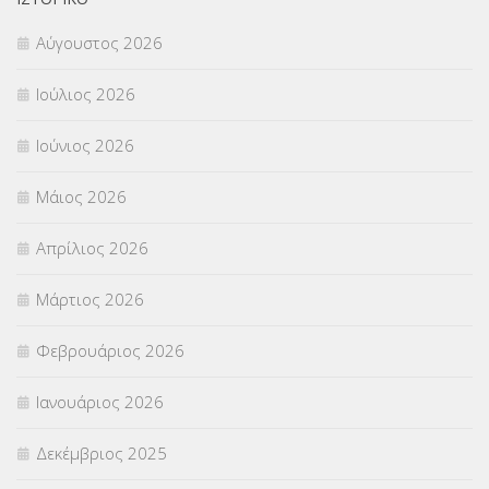
Αύγουστος 2026
Π.Ε.Κ. ΗΡΑΚΛΕΙΟΥ
(12)
Ιούλιος 2026
ΠΑΝΕΛΛΑΔΙΚΕΣ ΕΞΕΤΑΣΕΙΣ
(839)
Ιούνιος 2026
ΠΡΟΚΗΡΥΞΕΙΣ
(18)
Μάιος 2026
ΣΕΜΙΝΑΡΙΑ – ΗΜΕΡΙΔΕΣ
(495)
Απρίλιος 2026
ΣΕΠ
(50)
Μάρτιος 2026
ΣΤΕΛΕΧΗ
(360)
Φεβρουάριος 2026
ΣΥΜΒΟΥΛΕΥΤΙΚΟΣ ΣΤΑΘΜΟΣ ΝΕΩΝ
(18)
Ιανουάριος 2026
ΣΥΝΤΑΞΕΙΣ
(12)
Δεκέμβριος 2025
ΣΧΟΛΙΚΟΙ ΣΥΜΒΟΥΛΟΙ
(754)