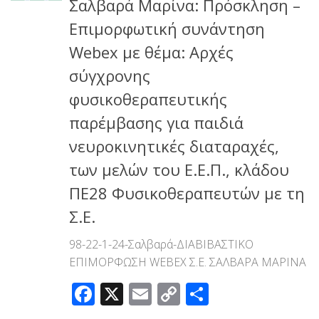
Σαλβαρά Μαρίνα: Πρόσκληση –
Επιμορφωτική συνάντηση
Webex με θέμα: Αρχές
σύγχρονης
φυσικοθεραπευτικής
παρέμβασης για παιδιά
νευροκινητικές διαταραχές,
των μελών του Ε.Ε.Π., κλάδου
ΠΕ28 Φυσικοθεραπευτών με τη
Σ.Ε.
98-22-1-24-Σαλβαρά-ΔΙΑΒΙΒΑΣΤΙΚΟ
ΕΠΙΜΟΡΦΩΣΗ WEBEX Σ.Ε. ΣΑΛΒΑΡΑ ΜΑΡΙΝΑ
Facebook
X
Email
Copy
Μοιραστεί
Link