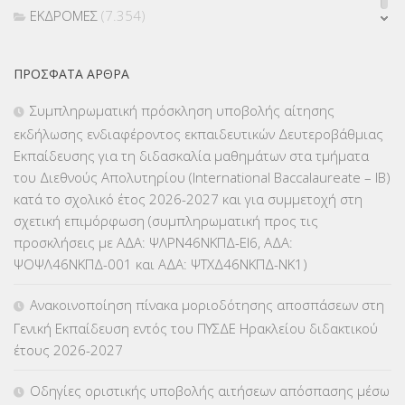
ΕΚΔΡΟΜΕΣ
(7.354)
ΕΚΠΑΙΔΕΥΤΙΚΑ ΘΕΜΑΤΑ
(2.824)
ΠΡΌΣΦΑΤΑ ΆΡΘΡΑ
ΕΠΑΛ
(366)
Συμπληρωματική πρόσκληση υποβολής αίτησης
εκδήλωσης ενδιαφέροντος εκπαιδευτικών Δευτεροβάθμιας
ΕΠΙΜΟΡΦΩΣΗ Τ.Π.Ε.
(10)
Εκπαίδευσης για τη διδασκαλία μαθημάτων στα τμήματα
του Διεθνούς Απολυτηρίου (International Baccalaureate – IB)
ΕΥΡΩΠΑΪΚΑ ΠΡΟΓΡΑΜΜΑΤΑ
(230)
κατά το σχολικό έτος 2026-2027 και για συμμετοχή στη
σχετική επιμόρφωση (συμπληρωματική προς τις
ΚΕΣΥ
(60)
προσκλήσεις με ΑΔΑ: ΨΛΡΝ46ΝΚΠΔ-ΕΙ6, ΑΔΑ:
ΨΟΨΛ46ΝΚΠΔ-001 και ΑΔΑ: ΨΤΧΔ46ΝΚΠΔ-ΝΚ1)
ΚΕΣΥΠ
(109)
Ανακοινοποίηση πίνακα μοριοδότησης αποσπάσεων στη
ΚΠγ – ΚΡΑΤΙΚΟ ΠΙΣΤΟΠΟΙΗΤΙΚΟ ΓΛΩΣΣΟΜΑΘΕΙΑΣ
(135)
Γενική Εκπαίδευση εντός του ΠΥΣΔΕ Ηρακλείου διδακτικού
έτους 2026-2027
ΚΠπ- ΚΡΑΤΙΚΟ ΠΙΣΤΟΠΟΙΗΤΙΚΟ ΠΛΗΡΟΦΟΡΙΚΗΣ
(12)
Οδηγίες οριστικής υποβολής αιτήσεων απόσπασης μέσω
ΛΟΙΠΑ
(309)