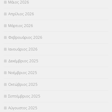
Μάιος 2026
ΣΕΜΙΝΑΡΙΑ – ΗΜΕΡΙΔΕΣ
(495)
Απρίλιος 2026
ΣΕΠ
(50)
Μάρτιος 2026
ΣΤΕΛΕΧΗ
(360)
Φεβρουάριος 2026
ΣΥΜΒΟΥΛΕΥΤΙΚΟΣ ΣΤΑΘΜΟΣ ΝΕΩΝ
(18)
Ιανουάριος 2026
ΣΥΝΤΑΞΕΙΣ
(12)
Δεκέμβριος 2025
ΣΧΟΛΙΚΟΙ ΣΥΜΒΟΥΛΟΙ
(754)
Νοέμβριος 2025
ΥΠΕΡΑΡΙΘΜΟΙ
(1)
Οκτώβριος 2025
ΥΠΟΤΡΟΦΙΕΣ
(28)
Σεπτέμβριος 2025
ΦΥΣΙΚΗ ΑΓΩΓΗ
(692)
Αύγουστος 2025
Χωρίς κατηγορία
(55)