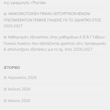
της εφαρμογής «Thyrida»
ΜΑΘΗΤΕΙΑ
(275)
ΑΝΑΚΟΙΝΟΠΟΙΗΣΗ ΠΙΝΑΚΑ ΛΕΙΤΟΥΡΓΙΚΩΝ ΚΕΝΩΝ/
ΠΛΕΟΝΑΣΜΑΤΩΝ ΓΕΝΙΚΗΣ ΠΑΙΔΕΙΑΣ ΓΙΑ ΤΟ ΔΙΔΑΚΤΙΚΟ ΕΤΟΣ
ΜΕΤΑΘΕΣΕΙΣ-ΤΟΠΟΘΕΤΗΣΕΙΣ ΒΕΛΤΙΩΣΕΙΣ
(319)
2026-2027
ΜΕΤΑΤΑΞΕΙΣ
(87)
Καθορισμός εξεταστέας ύλης μαθημάτων Α΄, Β΄ & Γ΄ τάξεων
Γενικού Λυκείου που εξετάζονται γραπτώς στις προαγωγικές
ΜΕΤΑΦΟΡΑ ΜΑΘΗΤΩΝ
(3)
& απολυτήριες εξετάσεις για το σχ. έτος 2026-2027
ΝΟΜΟΘΕΣΙΑ
(66)
ΟΙΚΟΝΟΜΙΚΑ ΘΕΜΑΤΑ
(73)
ΙΣΤΟΡΙΚΌ
Αύγουστος 2026
Π.Ε.Κ. ΗΡΑΚΛΕΙΟΥ
(12)
Ιούλιος 2026
ΠΑΝΕΛΛΑΔΙΚΕΣ ΕΞΕΤΑΣΕΙΣ
(839)
Ιούνιος 2026
ΠΡΟΚΗΡΥΞΕΙΣ
(18)