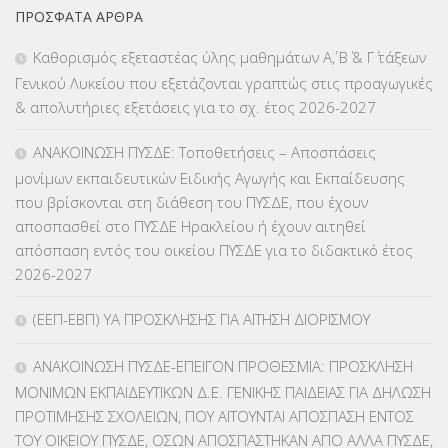
ΠΡΌΣΦΑΤΑ ΆΡΘΡΑ
ΕΠΑΛ
(366)
Καθορισμός εξεταστέας ύλης μαθημάτων Α΄, Β΄ & Γ΄ τάξεων
Γενικού Λυκείου που εξετάζονται γραπτώς στις προαγωγικές
ΕΠΙΜΟΡΦΩΣΗ Τ.Π.Ε.
(10)
& απολυτήριες εξετάσεις για το σχ. έτος 2026-2027
ΕΥΡΩΠΑΪΚΑ ΠΡΟΓΡΑΜΜΑΤΑ
(230)
ΑΝΑΚΟΙΝΩΣΗ ΠΥΣΔΕ: Τοποθετήσεις – Αποσπάσεις
μονίμων εκπαιδευτικών Ειδικής Αγωγής και Εκπαίδευσης
ΚΕΣΥ
(60)
που βρίσκονται στη διάθεση του ΠΥΣΔΕ, που έχουν
αποσπασθεί στο ΠΥΣΔΕ Ηρακλείου ή έχουν αιτηθεί
ΚΕΣΥΠ
(109)
απόσπαση εντός του οικείου ΠΥΣΔΕ για το διδακτικό έτος
2026-2027
ΚΠγ – ΚΡΑΤΙΚΟ ΠΙΣΤΟΠΟΙΗΤΙΚΟ ΓΛΩΣΣΟΜΑΘΕΙΑΣ
(135)
(ΕΕΠ-ΕΒΠ) ΥΑ ΠΡΟΣΚΛΗΣΗΣ ΓΙΑ ΑΙΤΗΣΗ ΔΙΟΡΙΣΜΟΥ
ΚΠπ- ΚΡΑΤΙΚΟ ΠΙΣΤΟΠΟΙΗΤΙΚΟ ΠΛΗΡΟΦΟΡΙΚΗΣ
(12)
ΑΝΑΚΟΙΝΩΣΗ ΠΥΣΔΕ-ΕΠΕΙΓΟΝ ΠΡΟΘΕΣΜΙΑ: ΠΡΟΣΚΛΗΣΗ
ΛΟΙΠΑ
(309)
ΜΟΝΙΜΩΝ ΕΚΠΑΙΔΕΥΤΙΚΩΝ Δ.Ε. ΓΕΝΙΚΗΣ ΠΑΙΔΕΙΑΣ ΓΙΑ ΔΗΛΩΣΗ
ΠΡΟΤΙΜΗΣΗΣ ΣΧΟΛΕΙΩΝ, ΠΟΥ ΑΙΤΟΥΝΤΑΙ ΑΠΟΣΠΑΣΗ ΕΝΤΟΣ
ΜΑΘΗΤΕΙΑ
(275)
ΤΟΥ ΟΙΚΕΙΟΥ ΠΥΣΔΕ, ΟΣΩΝ ΑΠΟΣΠΑΣΤΗΚΑΝ ΑΠΟ ΑΛΛΑ ΠΥΣΔΕ,