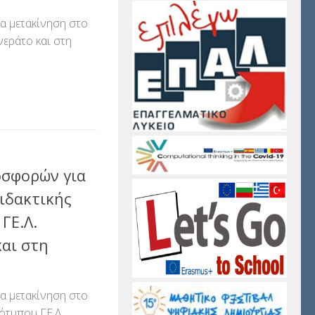
 μετακίνηση στο
νεράτο και στη
αστείτε
σφορών για
ιδακτικής
ΓΕ.Λ.
αι στη
 μετακίνηση στο
ότυπου ΓΕ.Λ.