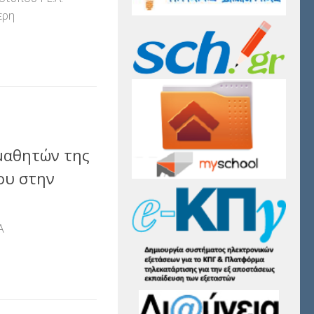
ερη
αστείτε
μαθητών της
ίου στην
Α
αστείτε