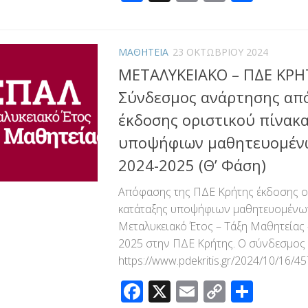
Link
ΜΑΘΗΤΕΙΑ
23 ΟΚΤΩΒΡΊΟΥ 2024
ΜΕΤΑΛΥΚΕΙΑΚΟ – ΠΔΕ ΚΡΗ
Σύνδεσμος ανάρτησης απ
έκδοσης οριστικού πίνακ
υποψήφιων μαθητευομέν
2024-2025 (Θ’ Φάση)
Απόφασης της ΠΔΕ Κρήτης έκδοσης ο
κατάταξης υποψήφιων μαθητευομένων
Μεταλυκειακό Έτος – Τάξη Μαθητείας 
2025 στην ΠΔΕ Κρήτης. Ο σύνδεσμος ε
https://www.pdekritis.gr/2024/10/16/4
Facebook
X
Email
Copy
Μοιρ