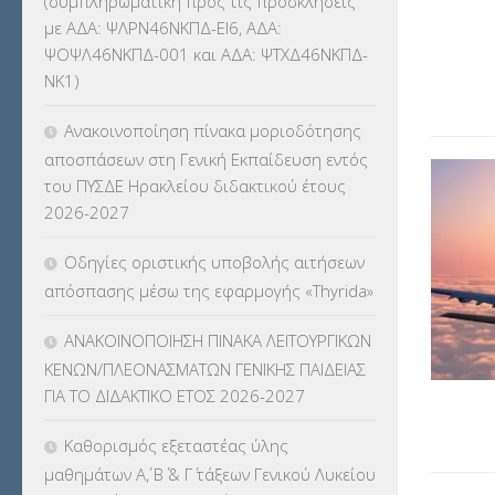
(συμπληρωματική προς τις προσκλήσεις
ΚΕΣΥ
(60)
με ΑΔΑ: ΨΛΡΝ46ΝΚΠΔ-ΕΙ6, ΑΔΑ:
ΨΟΨΛ46ΝΚΠΔ-001 και ΑΔΑ: ΨΤΧΔ46ΝΚΠΔ-
ΚΕΣΥΠ
(109)
ΝΚ1)
ΚΠγ – ΚΡΑΤΙΚΟ ΠΙΣΤΟΠΟΙΗΤΙΚΟ
Ανακοινοποίηση πίνακα μοριοδότησης
ΓΛΩΣΣΟΜΑΘΕΙΑΣ
(135)
αποσπάσεων στη Γενική Εκπαίδευση εντός
του ΠΥΣΔΕ Ηρακλείου διδακτικού έτους
ΚΠπ- ΚΡΑΤΙΚΟ ΠΙΣΤΟΠΟΙΗΤΙΚΟ
2026-2027
ΠΛΗΡΟΦΟΡΙΚΗΣ
(12)
Οδηγίες οριστικής υποβολής αιτήσεων
ΛΟΙΠΑ
(309)
απόσπασης μέσω της εφαρμογής «Thyrida»
ΜΑΘΗΤΕΙΑ
(275)
ΑΝΑΚΟΙΝΟΠΟΙΗΣΗ ΠΙΝΑΚΑ ΛΕΙΤΟΥΡΓΙΚΩΝ
ΚΕΝΩΝ/ΠΛΕΟΝΑΣΜΑΤΩΝ ΓΕΝΙΚΗΣ ΠΑΙΔΕΙΑΣ
ΜΕΤΑΘΕΣΕΙΣ-ΤΟΠΟΘΕΤΗΣΕΙΣ
ΓΙΑ ΤΟ ΔΙΔΑΚΤΙΚΟ ΕΤΟΣ 2026-2027
ΒΕΛΤΙΩΣΕΙΣ
(319)
Καθορισμός εξεταστέας ύλης
ΜΕΤΑΤΑΞΕΙΣ
(87)
μαθημάτων Α΄, Β΄ & Γ΄ τάξεων Γενικού Λυκείου