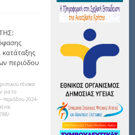
ΤΗΣ:
όφασης
α κατάταξης
ων περιόδου
ριστικού πίνακα
 για το
– περιόδου 2024-
ίναι:
5788/
αστείτε