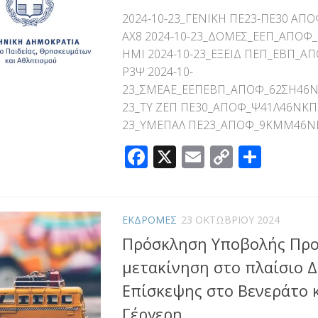
2024-10-23_ΓΕΝΙΚΗ ΠΕ23-ΠΕ30 ΑΠ
ΑΧ8 2024-10-23_ΔΟΜΕΣ_ΕΕΠ_ΑΠΟΦ
ΗΜΙ 2024-10-23_ΕΞΕΙΔ ΠΕΠ_ΕΒΠ_Α
Ρ3Ψ 2024-10-
23_ΣΜΕΑΕ_ΕΕΠΕΒΠ_ΑΠΟΦ_62ΣΗ46ΝΚ
23_ΤΥ ΖΕΠ ΠΕ30_ΑΠΟΦ_Ψ41Λ46ΝΚΠΔ
23_ΥΜΕΠΑΛ ΠΕ23_ΑΠΟΦ_9ΚΜΜ46Ν
Facebook
X
Email
Copy
Μοιρ
Link
ΕΚΔΡΟΜΕΣ
23 ΟΚΤΩΒΡΊΟΥ 2024
Πρόσκληση Υποβολής Προ
μετακίνηση στο πλαίσιο Δ
Επίσκεψης στο Βενεράτο 
Γέργερη