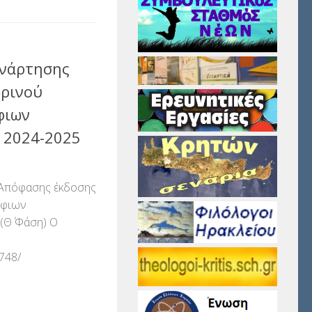
νάρτησης
ρινού
φιων
 2024-2025
Απόφασης έκδοσης
ήφιων
(Θ΄ Φάση) Ο
5748/
αστείτε