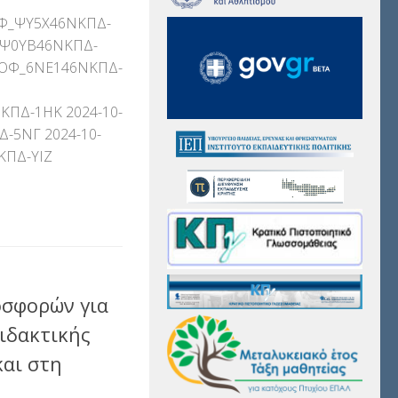
ΟΦ_ΨΥ5Χ46ΝΚΠΔ-
_Ψ0ΥΒ46ΝΚΠΔ-
ΠΟΦ_6ΝΕ146ΝΚΠΔ-
ΠΔ-1ΗΚ 2024-10-
-5ΝΓ 2024-10-
ΚΠΔ-ΥΙΖ
αστείτε
σφορών για
ιδακτικής
και στη