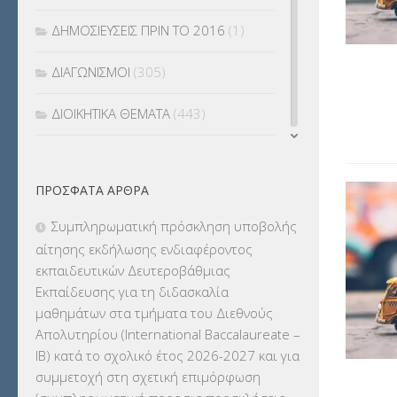
ΔΗΜΟΣΙΕΥΣΕΙΣ ΠΡΙΝ ΤΟ 2016
(1)
ΔΙΑΓΩΝΙΣΜΟΙ
(305)
ΔΙΟΙΚΗΤΙΚΑ ΘΕΜΑΤΑ
(443)
ΔΙΟΡΙΣΜΟΙ
(123)
ΠΡΌΣΦΑΤΑ ΆΡΘΡΑ
ΕΚΔΡΟΜΕΣ
(7.354)
Συμπληρωματική πρόσκληση υποβολής
ΕΚΠΑΙΔΕΥΤΙΚΑ ΘΕΜΑΤΑ
(2.824)
αίτησης εκδήλωσης ενδιαφέροντος
εκπαιδευτικών Δευτεροβάθμιας
ΕΠΑΛ
(366)
Εκπαίδευσης για τη διδασκαλία
μαθημάτων στα τμήματα του Διεθνούς
ΕΠΙΜΟΡΦΩΣΗ Τ.Π.Ε.
(10)
Απολυτηρίου (International Baccalaureate –
IB) κατά το σχολικό έτος 2026-2027 και για
ΕΥΡΩΠΑΪΚΑ ΠΡΟΓΡΑΜΜΑΤΑ
(230)
συμμετοχή στη σχετική επιμόρφωση