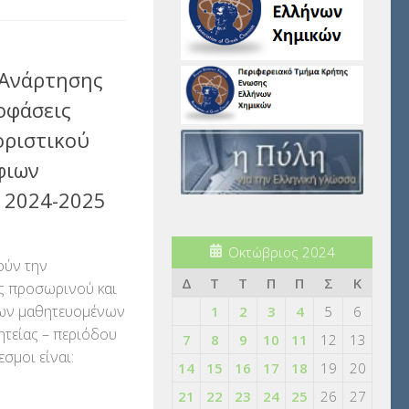
 Ανάρτησης
οφάσεις
οριστικού
φιων
 2024-2025
Οκτώβριος 2024
ούν την
Δ
Τ
Τ
Π
Π
Σ
Κ
ς προσωρινού και
ιων μαθητευομένων
1
2
3
4
5
6
ητείας – περιόδου
7
8
9
10
11
12
13
σμοι είναι:
14
15
16
17
18
19
20
21
22
23
24
25
26
27