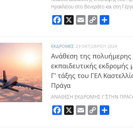
Ηρακλείου στο Βενεράτο και στη Γέργ
Facebook
X
Email
Copy
Μοιρ
Link
ΕΚΔΡΟΜΕΣ
23 ΟΚΤΩΒΡΊΟΥ 2024
Ανάθεση της πολυήμερης
εκπαιδευτικής εκδρομής 
Γ’ τάξης του ΓΕΛ Καστελλ
Πράγα
ΑΝΑΘΕΣΗ ΕΚΔΡΟΜΗΣ Γ΄ ΣΤΗΝ ΠΡΑΓ
Facebook
X
Email
Copy
Μοιρ
Link