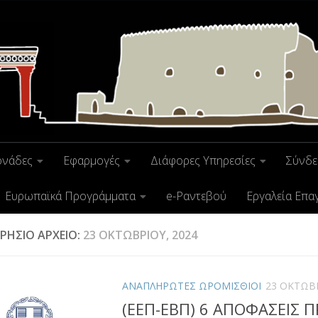
ονάδες
Εφαρμογές
Διάφορες Υπηρεσίες
Σύνδε
Ευρωπαϊκά Προγράμματα
e-Ραντεβού
Εργαλεία Επα
ΡΉΣΙΟ ΑΡΧΕΊΟ:
23 ΟΚΤΩΒΡΊΟΥ, 2024
ΑΝΑΠΛΗΡΩΤΕΣ ΩΡΟΜΙΣΘΙΟΙ
23 ΟΚΤΩΒΡ
(ΕΕΠ-ΕΒΠ) 6 ΑΠΟΦΑΣΕΙΣ