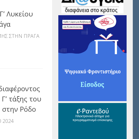
Γ’ Λυκείου
άγα
ΗΣ ΣΤΗΝ ΠΡΑΓΑ
αστείτε
διαφέροντος
 Γ’ τάξης του
 στην Ρόδο
 2024
αστείτε