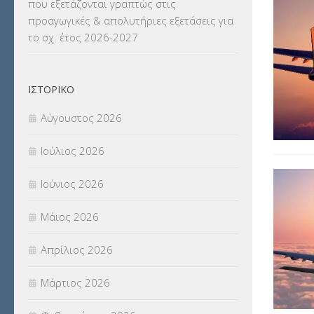
που εξετάζονται γραπτώς στις
ΜΕΤΑΦΟΡΑ ΜΑΘΗΤΩΝ
(3)
προαγωγικές & απολυτήριες εξετάσεις για
το σχ. έτος 2026-2027
ΝΟΜΟΘΕΣΙΑ
(66)
ΟΙΚΟΝΟΜΙΚΑ ΘΕΜΑΤΑ
(73)
ΙΣΤΟΡΙΚΌ
Π.Ε.Κ. ΗΡΑΚΛΕΙΟΥ
(12)
Αύγουστος 2026
ΠΑΝΕΛΛΑΔΙΚΕΣ ΕΞΕΤΑΣΕΙΣ
(839)
Ιούλιος 2026
ΠΡΟΚΗΡΥΞΕΙΣ
(18)
Ιούνιος 2026
ΣΕΜΙΝΑΡΙΑ – ΗΜΕΡΙΔΕΣ
(495)
Μάιος 2026
ΣΕΠ
(50)
Απρίλιος 2026
ΣΤΕΛΕΧΗ
(360)
Μάρτιος 2026
ΣΥΜΒΟΥΛΕΥΤΙΚΟΣ ΣΤΑΘΜΟΣ ΝΕΩΝ