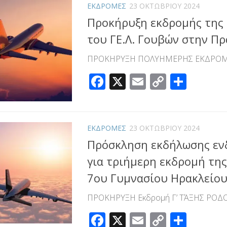
ΕΚΔΡΟΜΕΣ
23 ΟΚΤΩΒΡΊΟΥ 2024
Προκήρυξη εκδρομής της 
του ΓΕ.Λ. Γουβών στην Πρ
ΠΡΟΚΗΡΥΞΗ ΠΟΛΥΗΜΕΡΗΣ ΕΚΔΡΟΜ
Facebook
X
Email
Copy
Μοιρ
Link
ΕΚΔΡΟΜΕΣ
23 ΟΚΤΩΒΡΊΟΥ 2024
Πρόσκληση εκδήλωσης εν
για τριήμερη εκδρομή της
7ου Γυμνασίου Ηρακλείου
ΠΡΟΚΗΡΥΞΗ Εκδρομή Γ’ ΤΆΞΗΣ ΡΟΔΟ
Facebook
X
Email
Copy
Μοιρ