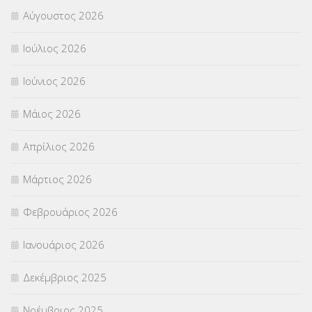
Αύγουστος 2026
Π.Ε.Κ. ΗΡΑΚΛΕΙΟΥ
(12)
Ιούλιος 2026
ΠΑΝΕΛΛΑΔΙΚΕΣ ΕΞΕΤΑΣΕΙΣ
(839)
Ιούνιος 2026
ΠΡΟΚΗΡΥΞΕΙΣ
(18)
Μάιος 2026
ΣΕΜΙΝΑΡΙΑ – ΗΜΕΡΙΔΕΣ
(495)
Απρίλιος 2026
ΣΕΠ
(50)
Μάρτιος 2026
ΣΤΕΛΕΧΗ
(360)
Φεβρουάριος 2026
ΣΥΜΒΟΥΛΕΥΤΙΚΟΣ ΣΤΑΘΜΟΣ ΝΕΩΝ
(18)
Ιανουάριος 2026
ΣΥΝΤΑΞΕΙΣ
(12)
Δεκέμβριος 2025
ΣΧΟΛΙΚΟΙ ΣΥΜΒΟΥΛΟΙ
(754)
Νοέμβριος 2025