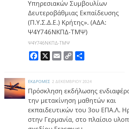
Υπηρεσιακών Συμβουλίων
Δευτεροβάθμιας Εκπαίδευσης
(Π.Υ.Σ.Δ.Ε.) Κρήτης». (ΑΔΑ:
Ψ4Υ746ΝΚΠΔ-ΤΜΨ)
Ψ4Υ746ΝΚΠΔ-ΤΜΨ
Facebook
X
Email
Copy
Μοιραστεί
Link
ΕΚΔΡΟΜΕΣ
2 ΔΕΚΕΜΒΡΊΟΥ 2024
Πρόσκληση εκδήλωσης ενδιαφέρο
την μετακίνηση μαθητών και
εκπαιδευτικών του 3ου ΕΠΑ.Λ. Η
στην Γερμανία, στο πλαίσιο υλο
σχεδίου Erasmus+