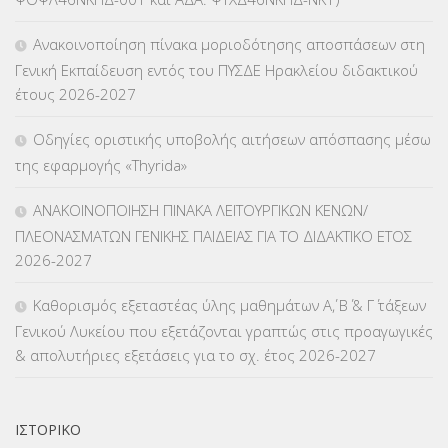
ΚΕΣΥΠ
(109)
Ανακοινοποίηση πίνακα μοριοδότησης αποσπάσεων στη
ΚΠγ – ΚΡΑΤΙΚΟ ΠΙΣΤΟΠΟΙΗΤΙΚΟ ΓΛΩΣΣΟΜΑΘΕΙΑΣ
(135)
Γενική Εκπαίδευση εντός του ΠΥΣΔΕ Ηρακλείου διδακτικού
έτους 2026-2027
ΚΠπ- ΚΡΑΤΙΚΟ ΠΙΣΤΟΠΟΙΗΤΙΚΟ ΠΛΗΡΟΦΟΡΙΚΗΣ
(12)
Οδηγίες οριστικής υποβολής αιτήσεων απόσπασης μέσω
ΛΟΙΠΑ
(309)
της εφαρμογής «Thyrida»
ΜΑΘΗΤΕΙΑ
(275)
ΑΝΑΚΟΙΝΟΠΟΙΗΣΗ ΠΙΝΑΚΑ ΛΕΙΤΟΥΡΓΙΚΩΝ ΚΕΝΩΝ/
ΠΛΕΟΝΑΣΜΑΤΩΝ ΓΕΝΙΚΗΣ ΠΑΙΔΕΙΑΣ ΓΙΑ ΤΟ ΔΙΔΑΚΤΙΚΟ ΕΤΟΣ
ΜΕΤΑΘΕΣΕΙΣ-ΤΟΠΟΘΕΤΗΣΕΙΣ ΒΕΛΤΙΩΣΕΙΣ
(319)
2026-2027
ΜΕΤΑΤΑΞΕΙΣ
(87)
Καθορισμός εξεταστέας ύλης μαθημάτων Α΄, Β΄ & Γ΄ τάξεων
Γενικού Λυκείου που εξετάζονται γραπτώς στις προαγωγικές
ΜΕΤΑΦΟΡΑ ΜΑΘΗΤΩΝ
(3)
& απολυτήριες εξετάσεις για το σχ. έτος 2026-2027
ΝΟΜΟΘΕΣΙΑ
(66)
ΟΙΚΟΝΟΜΙΚΑ ΘΕΜΑΤΑ
(73)
ΙΣΤΟΡΙΚΌ