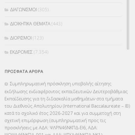
ΔΙΑΓΩΝΙΣΜΟΙ
(305)
ΔΙΟΙΚΗΤΙΚΑ ΘΕΜΑΤΑ
(443)
ΔΙΟΡΙΣΜΟΙ
(123)
ΕΚΔΡΟΜΕΣ
(7.354)
ΕΚΠΑΙΔΕΥΤΙΚΑ ΘΕΜΑΤΑ
(2.824)
ΠΡΌΣΦΑΤΑ ΆΡΘΡΑ
ΕΠΑΛ
(366)
Συμπληρωματική πρόσκληση υποβολής αίτησης
εκδήλωσης ενδιαφέροντος εκπαιδευτικών Δευτεροβάθμιας
ΕΠΙΜΟΡΦΩΣΗ Τ.Π.Ε.
(10)
Εκπαίδευσης για τη διδασκαλία μαθημάτων στα τμήματα
του Διεθνούς Απολυτηρίου (International Baccalaureate – IB)
ΕΥΡΩΠΑΪΚΑ ΠΡΟΓΡΑΜΜΑΤΑ
(230)
κατά το σχολικό έτος 2026-2027 και για συμμετοχή στη
σχετική επιμόρφωση (συμπληρωματική προς τις
ΚΕΣΥ
(60)
προσκλήσεις με ΑΔΑ: ΨΛΡΝ46ΝΚΠΔ-ΕΙ6, ΑΔΑ:
ΨΟΨΛ46ΝΚΠΔ-001 και ΑΔΑ: ΨΤΧΔ46ΝΚΠΔ-ΝΚ1)