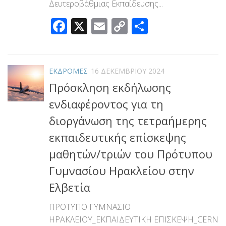
Δευτεροβάθμιας Εκπαίδευσης...
Facebook
X
Email
Copy
Μοιραστεί
Link
ΕΚΔΡΟΜΕΣ
16 ΔΕΚΕΜΒΡΊΟΥ 2024
Πρόσκληση εκδήλωσης
ενδιαφέροντος για τη
διοργάνωση της τετραήμερης
εκπαιδευτικής επίσκεψης
μαθητών/τριών του Πρότυπου
Γυμνασίου Ηρακλείου στην
Ελβετία
ΠΡΟΤΥΠΟ ΓΥΜΝΑΣΙΟ
ΗΡΑΚΛΕΙΟΥ_ΕΚΠΑΙΔΕΥΤΙΚΗ ΕΠΙΣΚΕΨΗ_CERN