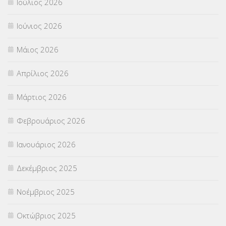
Ιούλιος 2026
ΠΑΝΕΛΛΑΔΙΚΕΣ ΕΞΕΤΑΣΕΙΣ
(839)
Ιούνιος 2026
ΠΡΟΚΗΡΥΞΕΙΣ
(18)
Μάιος 2026
ΣΕΜΙΝΑΡΙΑ – ΗΜΕΡΙΔΕΣ
(495)
Απρίλιος 2026
ΣΕΠ
(50)
Μάρτιος 2026
ΣΤΕΛΕΧΗ
(360)
Φεβρουάριος 2026
ΣΥΜΒΟΥΛΕΥΤΙΚΟΣ ΣΤΑΘΜΟΣ ΝΕΩΝ
(18)
Ιανουάριος 2026
ΣΥΝΤΑΞΕΙΣ
(12)
Δεκέμβριος 2025
ΣΧΟΛΙΚΟΙ ΣΥΜΒΟΥΛΟΙ
(754)
Νοέμβριος 2025
ΥΠΕΡΑΡΙΘΜΟΙ
(1)
Οκτώβριος 2025
ΥΠΟΤΡΟΦΙΕΣ
(28)