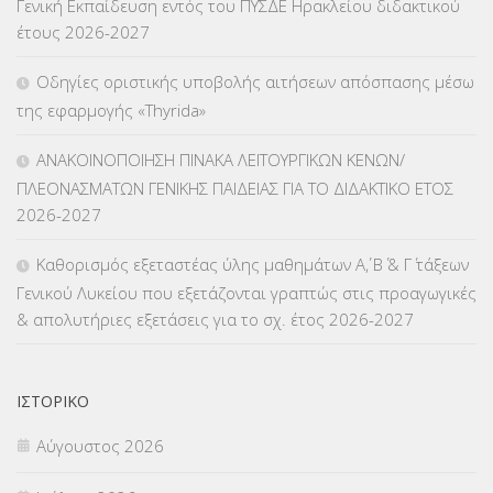
Γενική Εκπαίδευση εντός του ΠΥΣΔΕ Ηρακλείου διδακτικού
έτους 2026-2027
ΚΠπ- ΚΡΑΤΙΚΟ ΠΙΣΤΟΠΟΙΗΤΙΚΟ ΠΛΗΡΟΦΟΡΙΚΗΣ
(12)
Οδηγίες οριστικής υποβολής αιτήσεων απόσπασης μέσω
ΛΟΙΠΑ
(309)
της εφαρμογής «Thyrida»
ΜΑΘΗΤΕΙΑ
(275)
ΑΝΑΚΟΙΝΟΠΟΙΗΣΗ ΠΙΝΑΚΑ ΛΕΙΤΟΥΡΓΙΚΩΝ ΚΕΝΩΝ/
ΠΛΕΟΝΑΣΜΑΤΩΝ ΓΕΝΙΚΗΣ ΠΑΙΔΕΙΑΣ ΓΙΑ ΤΟ ΔΙΔΑΚΤΙΚΟ ΕΤΟΣ
ΜΕΤΑΘΕΣΕΙΣ-ΤΟΠΟΘΕΤΗΣΕΙΣ ΒΕΛΤΙΩΣΕΙΣ
(319)
2026-2027
ΜΕΤΑΤΑΞΕΙΣ
(87)
Καθορισμός εξεταστέας ύλης μαθημάτων Α΄, Β΄ & Γ΄ τάξεων
Γενικού Λυκείου που εξετάζονται γραπτώς στις προαγωγικές
ΜΕΤΑΦΟΡΑ ΜΑΘΗΤΩΝ
(3)
& απολυτήριες εξετάσεις για το σχ. έτος 2026-2027
ΝΟΜΟΘΕΣΙΑ
(66)
ΟΙΚΟΝΟΜΙΚΑ ΘΕΜΑΤΑ
(73)
ΙΣΤΟΡΙΚΌ
Αύγουστος 2026
Π.Ε.Κ. ΗΡΑΚΛΕΙΟΥ
(12)