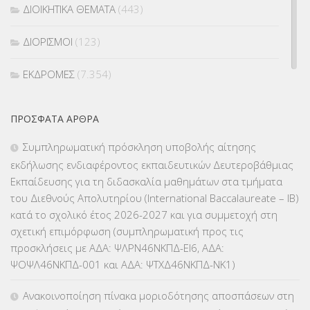
ΔΙΟΙΚΗΤΙΚΑ ΘΕΜΑΤΑ
(443)
ΔΙΟΡΙΣΜΟΙ
(123)
ΕΚΔΡΟΜΕΣ
(7.354)
ΕΚΠΑΙΔΕΥΤΙΚΑ ΘΕΜΑΤΑ
(2.824)
ΠΡΌΣΦΑΤΑ ΆΡΘΡΑ
ΕΠΑΛ
(366)
Συμπληρωματική πρόσκληση υποβολής αίτησης
εκδήλωσης ενδιαφέροντος εκπαιδευτικών Δευτεροβάθμιας
ΕΠΙΜΟΡΦΩΣΗ Τ.Π.Ε.
(10)
Εκπαίδευσης για τη διδασκαλία μαθημάτων στα τμήματα
του Διεθνούς Απολυτηρίου (International Baccalaureate – IB)
ΕΥΡΩΠΑΪΚΑ ΠΡΟΓΡΑΜΜΑΤΑ
(230)
κατά το σχολικό έτος 2026-2027 και για συμμετοχή στη
σχετική επιμόρφωση (συμπληρωματική προς τις
ΚΕΣΥ
(60)
προσκλήσεις με ΑΔΑ: ΨΛΡΝ46ΝΚΠΔ-ΕΙ6, ΑΔΑ:
ΨΟΨΛ46ΝΚΠΔ-001 και ΑΔΑ: ΨΤΧΔ46ΝΚΠΔ-ΝΚ1)
ΚΕΣΥΠ
(109)
Ανακοινοποίηση πίνακα μοριοδότησης αποσπάσεων στη
ΚΠγ – ΚΡΑΤΙΚΟ ΠΙΣΤΟΠΟΙΗΤΙΚΟ ΓΛΩΣΣΟΜΑΘΕΙΑΣ
(135)