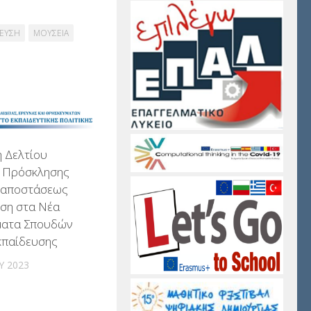
ΔΕΥΣΗ
ΜΟΥΣΕΙΑ
 Δελτίου
ι Πρόσκλησης
ξ αποστάσεως
ση στα Νέα
ατα Σπουδών
κπαίδευσης
Υ 2023