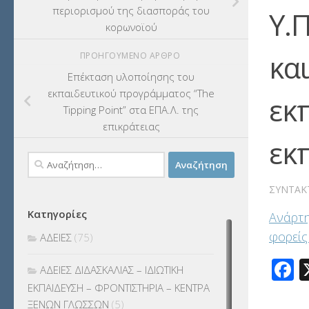
περιορισμού της διασποράς του
Υ.
κορωνοϊού
κα
ΠΡΟΗΓΟΎΜΕΝΟ ΆΡΘΡΟ
Επέκταση υλοποίησης του
εκπαιδευτικού προγράμματος “The
εκ
Tipping Point” στα ΕΠΑ.Λ. της
επικράτειας
εκ
Αναζήτηση
για:
ΣΥΝΤΆΚ
Κατηγορίες
Ανάρτη
φορείς
ΑΔΕΙΕΣ
(75)
F
ΑΔΕΙΕΣ ΔΙΔΑΣΚΑΛΙΑΣ – ΙΔΙΩΤΙΚΗ
ΕΚΠΑΙΔΕΥΣΗ – ΦΡΟΝΤΙΣΤΗΡΙΑ – ΚΕΝΤΡΑ
ΞΕΝΩΝ ΓΛΩΣΣΩΝ
(5)