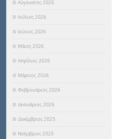
Αύγουστος 2026
ΠΑΝΕΛΛΑΔΙΚΕΣ ΕΞΕΤΑΣΕΙΣ
(839)
Ιούλιος 2026
ΠΡΟΚΗΡΥΞΕΙΣ
(18)
Ιούνιος 2026
ΣΕΜΙΝΑΡΙΑ – ΗΜΕΡΙΔΕΣ
(495)
Μάιος 2026
ΣΕΠ
(50)
Απρίλιος 2026
ΣΤΕΛΕΧΗ
(360)
Μάρτιος 2026
ΣΥΜΒΟΥΛΕΥΤΙΚΟΣ ΣΤΑΘΜΟΣ ΝΕΩΝ
Φεβρουάριος 2026
(18)
Ιανουάριος 2026
ΣΥΝΤΑΞΕΙΣ
(12)
Δεκέμβριος 2025
ΣΧΟΛΙΚΟΙ ΣΥΜΒΟΥΛΟΙ
(754)
Νοέμβριος 2025
ΥΠΕΡΑΡΙΘΜΟΙ
(1)