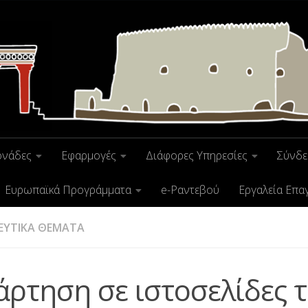
ονάδες
Εφαρμογές
Διάφορες Υπηρεσίες
Σύνδε
Ευρωπαϊκά Προγράμματα
e-Ραντεβού
Εργαλεία Επα
ΕΥΤΙΚΑ ΘΕΜΑΤΑ
άρτηση σε ιστοσελίδες 