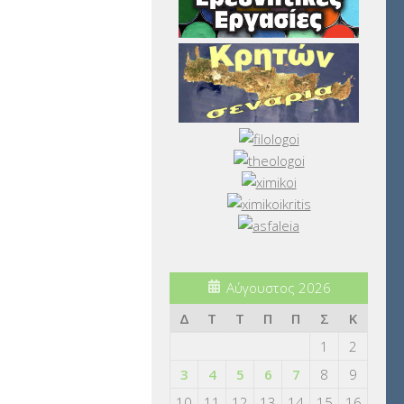
Αύγουστος 2026
Δ
Τ
Τ
Π
Π
Σ
Κ
1
2
3
4
5
6
7
8
9
10
11
12
13
14
15
16