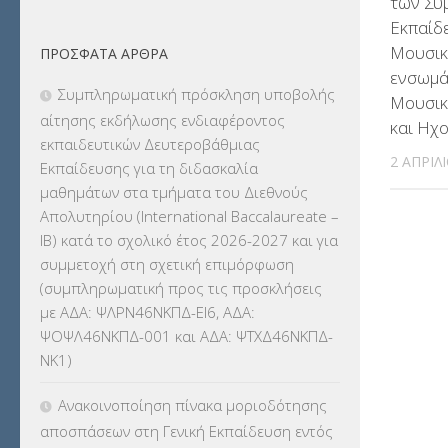
των Συ
ΔΙΟΡΙΣΜΟΙ
(123)
Εκπαίδ
Μουσικ
ΠΡΌΣΦΑΤΑ ΆΡΘΡΑ
ΕΚΔΡΟΜΕΣ
(7.354)
ενσωμά
Συμπληρωματική πρόσκληση υποβολής
Μουσικ
ΕΚΠΑΙΔΕΥΤΙΚΑ ΘΕΜΑΤΑ
(2.824)
αίτησης εκδήλωσης ενδιαφέροντος
και Ηχο
εκπαιδευτικών Δευτεροβάθμιας
ΕΠΑΛ
(366)
2 ΑΠΡΙΛ
Εκπαίδευσης για τη διδασκαλία
μαθημάτων στα τμήματα του Διεθνούς
ΕΠΙΜΟΡΦΩΣΗ Τ.Π.Ε.
(10)
Απολυτηρίου (International Baccalaureate –
IB) κατά το σχολικό έτος 2026-2027 και για
ΕΥΡΩΠΑΪΚΑ ΠΡΟΓΡΑΜΜΑΤΑ
(230)
συμμετοχή στη σχετική επιμόρφωση
(συμπληρωματική προς τις προσκλήσεις
ΚΕΣΥ
(60)
με ΑΔΑ: ΨΛΡΝ46ΝΚΠΔ-ΕΙ6, ΑΔΑ:
ΨΟΨΛ46ΝΚΠΔ-001 και ΑΔΑ: ΨΤΧΔ46ΝΚΠΔ-
ΚΕΣΥΠ
(109)
ΝΚ1)
ΚΠγ – ΚΡΑΤΙΚΟ ΠΙΣΤΟΠΟΙΗΤΙΚΟ
Ανακοινοποίηση πίνακα μοριοδότησης
ΓΛΩΣΣΟΜΑΘΕΙΑΣ
(135)
αποσπάσεων στη Γενική Εκπαίδευση εντός