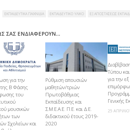
ΕΚΠΑΙΔΕΥΤΙΚΑ ΠΑΙΧΝΙΔΙΑ
ΕΚΠΑΙΔΕΥΤΙΚΟ ΥΛΙΚΟ
ΕΞ ΑΠΟΣΤΑΣΕΩΣ ΕΚΠΑΙ
ΩΣ ΣΑΣ ΕΝΔΙΑΦΈΡΟΥΝ…
Διαβίβαση
Τύπου κα
για την ε
ωση για την
Ρύθμιση απουσιών
επιμόρφω
 της Β Φάσης
μαθητών/τριών
Προγράμμ
φωσης του
Πρωτοβάθμιας
Γενικής Ε
ευτικού
Εκπαίδευσης και
κού μουσικών
Σ.Μ.Ε.Α.Ε. Π.Ε. και Δ.Ε.
25 ΑΠΡΙΛΊΟ
τήτων των
διδακτικού έτους 2019-
ών Σχολείων και
2020