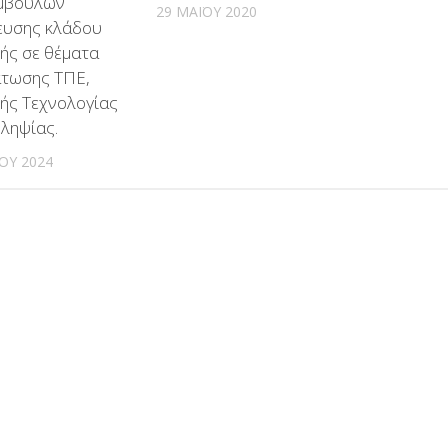
μβούλων
29 ΜΑΪ́ΟΥ 2020
ευσης κλάδου
ής σε θέματα
τωσης ΤΠΕ,
ής Τεχνολογίας
ληψίας.
ΊΟΥ 2024