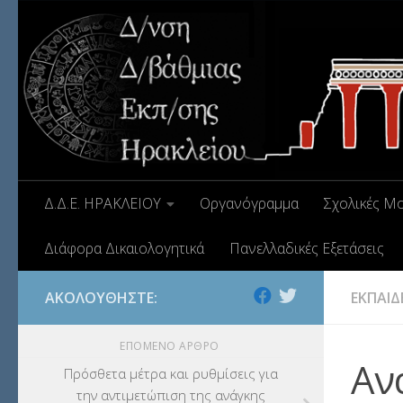
Δ.Δ.Ε. ΗΡΑΚΛΕΙΟΥ
Οργανόγραμμα
Σχολικές Μ
Διάφορα Δικαιολογητικά
Πανελλαδικές Εξετάσεις
ΑΚΟΛΟΥΘΉΣΤΕ:
ΕΚΠΑΙΔ
ΕΠΌΜΕΝΟ ΆΡΘΡΟ
Αν
Πρόσθετα μέτρα και ρυθμίσεις για
την αντιμετώπιση της ανάγκης