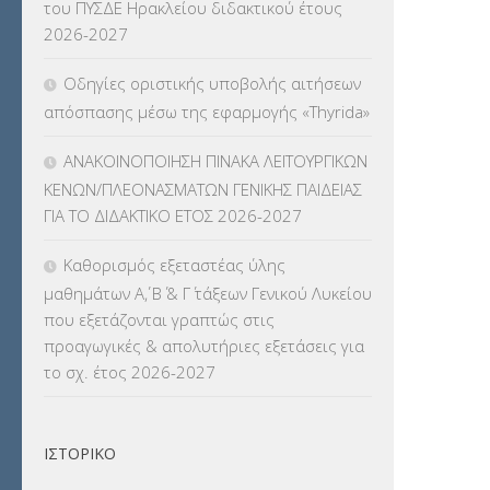
του ΠΥΣΔΕ Ηρακλείου διδακτικού έτους
ΚΠπ- ΚΡΑΤΙΚΟ ΠΙΣΤΟΠΟΙΗΤΙΚΟ
2026-2027
ΠΛΗΡΟΦΟΡΙΚΗΣ
(12)
Οδηγίες οριστικής υποβολής αιτήσεων
ΛΟΙΠΑ
(309)
απόσπασης μέσω της εφαρμογής «Thyrida»
ΜΑΘΗΤΕΙΑ
(275)
ΑΝΑΚΟΙΝΟΠΟΙΗΣΗ ΠΙΝΑΚΑ ΛΕΙΤΟΥΡΓΙΚΩΝ
ΚΕΝΩΝ/ΠΛΕΟΝΑΣΜΑΤΩΝ ΓΕΝΙΚΗΣ ΠΑΙΔΕΙΑΣ
ΜΕΤΑΘΕΣΕΙΣ-ΤΟΠΟΘΕΤΗΣΕΙΣ
ΓΙΑ ΤΟ ΔΙΔΑΚΤΙΚΟ ΕΤΟΣ 2026-2027
ΒΕΛΤΙΩΣΕΙΣ
(319)
Καθορισμός εξεταστέας ύλης
ΜΕΤΑΤΑΞΕΙΣ
(87)
μαθημάτων Α΄, Β΄ & Γ΄ τάξεων Γενικού Λυκείου
που εξετάζονται γραπτώς στις
ΜΕΤΑΦΟΡΑ ΜΑΘΗΤΩΝ
(3)
προαγωγικές & απολυτήριες εξετάσεις για
το σχ. έτος 2026-2027
ΝΟΜΟΘΕΣΙΑ
(66)
ΟΙΚΟΝΟΜΙΚΑ ΘΕΜΑΤΑ
(73)
ΙΣΤΟΡΙΚΌ
Π.Ε.Κ. ΗΡΑΚΛΕΙΟΥ
(12)