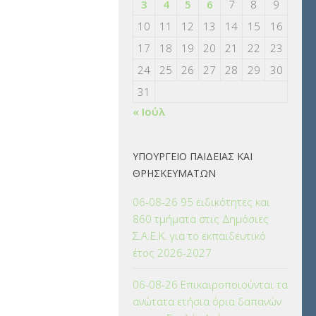
3
4
5
6
7
8
9
10
11
12
13
14
15
16
17
18
19
20
21
22
23
24
25
26
27
28
29
30
31
« Ιούλ
ΥΠΟΥΡΓΕΙΟ ΠΑΙΔΕΙΑΣ ΚΑΙ
ΘΡΗΣΚΕΥΜΑΤΩΝ
06-08-26 95 ειδικότητες και
860 τμήματα στις Δημόσιες
Σ.Α.Ε.Κ. για το εκπαιδευτικό
έτος 2026-2027
06-08-26 Επικαιροποιούνται τα
ανώτατα ετήσια όρια δαπανών