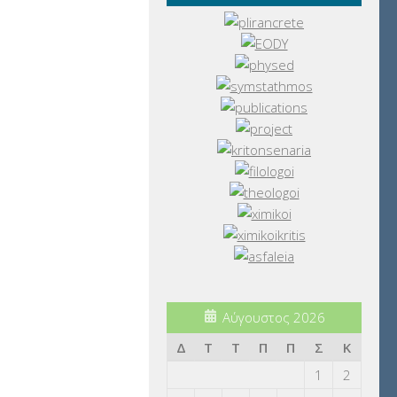
Αύγουστος 2026
Δ
Τ
Τ
Π
Π
Σ
Κ
1
2