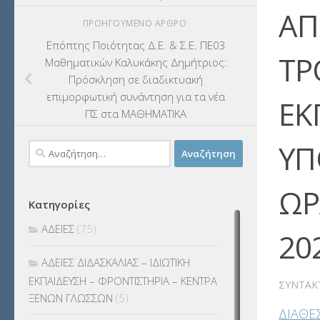
ΑΠ
ΠΡΟΗΓΟΎΜΕΝΟ ΆΡΘΡΟ
Επόπτης Ποιότητας Δ.Ε. & Σ.Ε. ΠΕ03
ΤΡ
Μαθηματικών Καλυκάκης Δημήτριος:
Πρόσκληση σε διαδικτυακή
επιμορφωτική συνάντηση για τα νέα
ΕΚ
ΠΣ στα ΜΑΘΗΜΑΤΙΚΑ
ΥΠ
Αναζήτηση
για:
ΩΡ
Κατηγορίες
ΑΔΕΙΕΣ
(75)
20
ΑΔΕΙΕΣ ΔΙΔΑΣΚΑΛΙΑΣ – ΙΔΙΩΤΙΚΗ
ΕΚΠΑΙΔΕΥΣΗ – ΦΡΟΝΤΙΣΤΗΡΙΑ – ΚΕΝΤΡΑ
ΣΥΝΤΆΚ
ΞΕΝΩΝ ΓΛΩΣΣΩΝ
(5)
ΔΙΑΘΕ