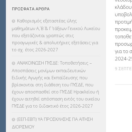
κλάδου
ΠΡΌΣΦΑΤΑ ΆΡΘΡΑ
ΕΚΔΡΟΜΕΣ
(7.354)
υποβολ
Καθορισμός εξεταστέας ύλης
προτιμ
ΕΚΠΑΙΔΕΥΤΙΚΑ ΘΕΜΑΤΑ
(2.823)
μαθημάτων Α΄, Β΄ & Γ΄ τάξεων Γενικού Λυκείου
προκει
που εξετάζονται γραπτώς στις
τοποθε
ΕΠΑΛ
(366)
προαγωγικές & απολυτήριες εξετάσεις για
προσωρ
το σχ. έτος 2026-2027
για το 
ΕΠΙΜΟΡΦΩΣΗ Τ.Π.Ε.
(10)
2024-2
ΑΝΑΚΟΙΝΩΣΗ ΠΥΣΔΕ: Τοποθετήσεις –
ΕΥΡΩΠΑΪΚΑ ΠΡΟΓΡΑΜΜΑΤΑ
(230)
9 ΣΕΠΤΕ
Αποσπάσεις μονίμων εκπαιδευτικών
Ειδικής Αγωγής και Εκπαίδευσης που
ΚΕΣΥ
(60)
βρίσκονται στη διάθεση του ΠΥΣΔΕ, που
έχουν αποσπασθεί στο ΠΥΣΔΕ Ηρακλείου ή
ΚΕΣΥΠ
(109)
έχουν αιτηθεί απόσπαση εντός του οικείου
ΠΥΣΔΕ για το διδακτικό έτος 2026-2027
ΚΠγ – ΚΡΑΤΙΚΟ ΠΙΣΤΟΠΟΙΗΤΙΚΟ
ΓΛΩΣΣΟΜΑΘΕΙΑΣ
(135)
(ΕΕΠ-ΕΒΠ) ΥΑ ΠΡΟΣΚΛΗΣΗΣ ΓΙΑ ΑΙΤΗΣΗ
ΔΙΟΡΙΣΜΟΥ
ΚΠπ- ΚΡΑΤΙΚΟ ΠΙΣΤΟΠΟΙΗΤΙΚΟ