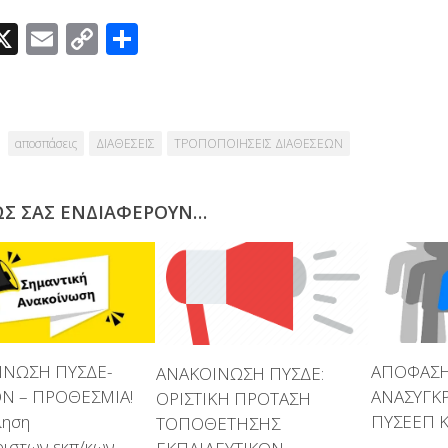
acebook
X
Email
Copy
Μοιραστείτε
Link
αποσπάσεις
ΔΙΑΘΕΣΕΙΣ
ΤΡΟΠΟΠΟΙΗΣΕΙΣ ΔΙΑΘΕΣΕΩΝ
ΩΣ ΣΑΣ ΕΝΔΙΑΦΈΡΟΥΝ…
ΙΝΩΣΗ ΠΥΣΔΕ-
ΑΠΟΦΑΣ
ΑΝΑΚΟΙΝΩΣΗ ΠΥΣΔΕ:
Ν – ΠΡΟΘΕΣΜΙΑ!
ΑΝΑΣΥΓΚ
ΟΡΙΣΤΙΚΗ ΠΡΟΤΑΣΗ
ληση
ΠΥΣΕΕΠ 
ΤΟΠΟΘΕΤΗΣΗΣ
ριστων εκπ/κων