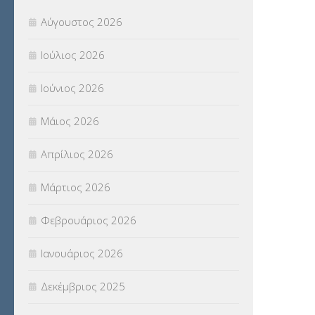
ΠΑΝΕΛΛΑΔΙΚΕΣ ΕΞΕΤΑΣΕΙΣ
(839)
Αύγουστος 2026
ΠΡΟΚΗΡΥΞΕΙΣ
(18)
Ιούλιος 2026
ΣΕΜΙΝΑΡΙΑ – ΗΜΕΡΙΔΕΣ
(495)
Ιούνιος 2026
ΣΕΠ
(50)
Μάιος 2026
ΣΤΕΛΕΧΗ
(360)
Απρίλιος 2026
ΣΥΜΒΟΥΛΕΥΤΙΚΟΣ ΣΤΑΘΜΟΣ ΝΕΩΝ
Μάρτιος 2026
(18)
Φεβρουάριος 2026
ΣΥΝΤΑΞΕΙΣ
(12)
Ιανουάριος 2026
ΣΧΟΛΙΚΟΙ ΣΥΜΒΟΥΛΟΙ
(754)
Δεκέμβριος 2025
ΥΠΕΡΑΡΙΘΜΟΙ
(1)