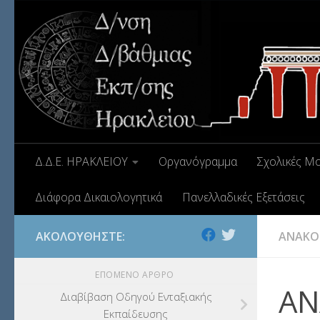
Δ.Δ.Ε. ΗΡΑΚΛΕΙΟΥ
Οργανόγραμμα
Σχολικές Μ
Διάφορα Δικαιολογητικά
Πανελλαδικές Εξετάσεις
ΑΚΟΛΟΥΘΉΣΤΕ:
ΑΝΑΚΟΙ
ΕΠΌΜΕΝΟ ΆΡΘΡΟ
ΑΝ
Διαβίβαση Οδηγού Ενταξιακής
Εκπαίδευσης