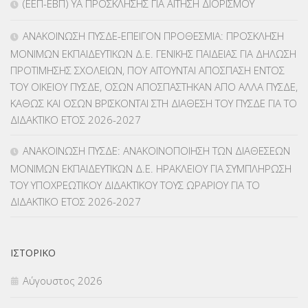
(ΕΕΠ-ΕΒΠ) ΥΑ ΠΡΟΣΚΛΗΣΗΣ ΓΙΑ ΑΙΤΗΣΗ ΔΙΟΡΙΣΜΟΥ
ΚΠπ- ΚΡΑΤΙΚΟ ΠΙΣΤΟΠΟΙΗΤΙΚΟ ΠΛΗΡΟΦΟΡΙΚΗΣ
(12)
ΑΝΑΚΟΙΝΩΣΗ ΠΥΣΔΕ-ΕΠΕΙΓΟΝ ΠΡΟΘΕΣΜΙΑ: ΠΡΟΣΚΛΗΣΗ
ΛΟΙΠΑ
(309)
ΜΟΝΙΜΩΝ ΕΚΠΑΙΔΕΥΤΙΚΩΝ Δ.Ε. ΓΕΝΙΚΗΣ ΠΑΙΔΕΙΑΣ ΓΙΑ ΔΗΛΩΣΗ
ΠΡΟΤΙΜΗΣΗΣ ΣΧΟΛΕΙΩΝ, ΠΟΥ ΑΙΤΟΥΝΤΑΙ ΑΠΟΣΠΑΣΗ ΕΝΤΟΣ
ΜΑΘΗΤΕΙΑ
(275)
ΤΟΥ ΟΙΚΕΙΟΥ ΠΥΣΔΕ, ΟΣΩΝ ΑΠΟΣΠΑΣΤΗΚΑΝ ΑΠΟ ΑΛΛΑ ΠΥΣΔΕ,
ΚΑΘΩΣ ΚΑΙ ΟΣΩΝ ΒΡΙΣΚΟΝΤΑΙ ΣΤΗ ΔΙΑΘΕΣΗ ΤΟΥ ΠΥΣΔΕ ΓΙΑ ΤΟ
ΜΕΤΑΘΕΣΕΙΣ-ΤΟΠΟΘΕΤΗΣΕΙΣ ΒΕΛΤΙΩΣΕΙΣ
(319)
ΔΙΔΑΚΤΙΚΟ ΕΤΟΣ 2026-2027
ΜΕΤΑΤΑΞΕΙΣ
(87)
ΑΝΑΚΟΙΝΩΣΗ ΠΥΣΔΕ: ΑΝΑΚΟΙΝΟΠΟΙΗΣΗ ΤΩΝ ΔΙΑΘΕΣΕΩΝ
ΜΟΝΙΜΩΝ ΕΚΠΑΙΔΕΥΤΙΚΩΝ Δ.Ε. ΗΡΑΚΛΕΙΟΥ ΓΙΑ ΣΥΜΠΛΗΡΩΣΗ
ΜΕΤΑΦΟΡΑ ΜΑΘΗΤΩΝ
(3)
ΤΟΥ ΥΠΟΧΡΕΩΤΙΚΟΥ ΔΙΔΑΚΤΙΚΟΥ ΤΟΥΣ ΩΡΑΡΙΟΥ ΓΙΑ ΤΟ
ΔΙΔΑΚΤΙΚΟ ΕΤΟΣ 2026-2027
ΝΟΜΟΘΕΣΙΑ
(66)
ΟΙΚΟΝΟΜΙΚΑ ΘΕΜΑΤΑ
(73)
ΙΣΤΟΡΙΚΌ
Π.Ε.Κ. ΗΡΑΚΛΕΙΟΥ
(12)
Αύγουστος 2026
ΠΑΝΕΛΛΑΔΙΚΕΣ ΕΞΕΤΑΣΕΙΣ
(839)