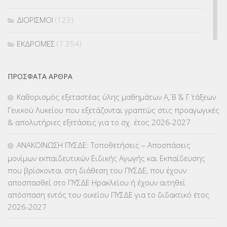
ΔΙΟΡΙΣΜΟΙ
(123)
ΕΚΔΡΟΜΕΣ
(7.354)
ΕΚΠΑΙΔΕΥΤΙΚΑ ΘΕΜΑΤΑ
(2.823)
ΠΡΌΣΦΑΤΑ ΆΡΘΡΑ
ΕΠΑΛ
(366)
Καθορισμός εξεταστέας ύλης μαθημάτων Α΄, Β΄ & Γ΄ τάξεων
Γενικού Λυκείου που εξετάζονται γραπτώς στις προαγωγικές
ΕΠΙΜΟΡΦΩΣΗ Τ.Π.Ε.
(10)
& απολυτήριες εξετάσεις για το σχ. έτος 2026-2027
ΕΥΡΩΠΑΪΚΑ ΠΡΟΓΡΑΜΜΑΤΑ
(230)
ΑΝΑΚΟΙΝΩΣΗ ΠΥΣΔΕ: Τοποθετήσεις – Αποσπάσεις
μονίμων εκπαιδευτικών Ειδικής Αγωγής και Εκπαίδευσης
ΚΕΣΥ
(60)
που βρίσκονται στη διάθεση του ΠΥΣΔΕ, που έχουν
αποσπασθεί στο ΠΥΣΔΕ Ηρακλείου ή έχουν αιτηθεί
ΚΕΣΥΠ
(109)
απόσπαση εντός του οικείου ΠΥΣΔΕ για το διδακτικό έτος
2026-2027
ΚΠγ – ΚΡΑΤΙΚΟ ΠΙΣΤΟΠΟΙΗΤΙΚΟ ΓΛΩΣΣΟΜΑΘΕΙΑΣ
(135)