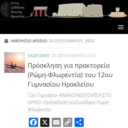
ΗΜΕΡΉΣΙΟ ΑΡΧΕΊΟ:
25 ΣΕΠΤΕΜΒΡΊΟΥ, 2023
ΕΚΔΡΟΜΕΣ
25 ΣΕΠΤΕΜΒΡΊΟΥ 2023
Πρόσκληση για πρακτορεία
(Ρώμη-Φλωρεντία) του 12ου
Γυμνασίου Ηρακλείου
12ο Γυμνάσιο -ΑΝΑΚΟΙΝΟΠΟΙΗΣΗ ΣΤΟ
ΟΡΘΟ -Πρόσκληση για Συνέδριο Ρώμη-
Φλωρεντία
Facebook
X
Email
Copy
Μοιραστεί