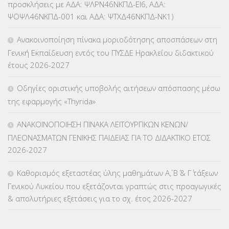
προσκλήσεις με ΑΔΑ: ΨΛΡΝ46ΝΚΠΔ-ΕΙ6, ΑΔΑ:
ΨΟΨΛ46ΝΚΠΔ-001 και ΑΔΑ: ΨΤΧΔ46ΝΚΠΔ-ΝΚ1)
ΚΕΣΥΠ
(109)
Ανακοινοποίηση πίνακα μοριοδότησης αποσπάσεων στη
ΚΠγ – ΚΡΑΤΙΚΟ ΠΙΣΤΟΠΟΙΗΤΙΚΟ ΓΛΩΣΣΟΜΑΘΕΙΑΣ
(135)
Γενική Εκπαίδευση εντός του ΠΥΣΔΕ Ηρακλείου διδακτικού
έτους 2026-2027
ΚΠπ- ΚΡΑΤΙΚΟ ΠΙΣΤΟΠΟΙΗΤΙΚΟ ΠΛΗΡΟΦΟΡΙΚΗΣ
(12)
Οδηγίες οριστικής υποβολής αιτήσεων απόσπασης μέσω
ΛΟΙΠΑ
(309)
της εφαρμογής «Thyrida»
ΜΑΘΗΤΕΙΑ
(275)
ΑΝΑΚΟΙΝΟΠΟΙΗΣΗ ΠΙΝΑΚΑ ΛΕΙΤΟΥΡΓΙΚΩΝ ΚΕΝΩΝ/
ΠΛΕΟΝΑΣΜΑΤΩΝ ΓΕΝΙΚΗΣ ΠΑΙΔΕΙΑΣ ΓΙΑ ΤΟ ΔΙΔΑΚΤΙΚΟ ΕΤΟΣ
ΜΕΤΑΘΕΣΕΙΣ-ΤΟΠΟΘΕΤΗΣΕΙΣ ΒΕΛΤΙΩΣΕΙΣ
(319)
2026-2027
ΜΕΤΑΤΑΞΕΙΣ
(87)
Καθορισμός εξεταστέας ύλης μαθημάτων Α΄, Β΄ & Γ΄ τάξεων
Γενικού Λυκείου που εξετάζονται γραπτώς στις προαγωγικές
ΜΕΤΑΦΟΡΑ ΜΑΘΗΤΩΝ
(3)
& απολυτήριες εξετάσεις για το σχ. έτος 2026-2027
ΝΟΜΟΘΕΣΙΑ
(66)