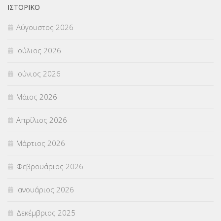
ΟΙΚΟΝΟΜΙΚΑ ΘΕΜΑΤΑ
(73)
ΙΣΤΟΡΙΚΌ
Αύγουστος 2026
Π.Ε.Κ. ΗΡΑΚΛΕΙΟΥ
(12)
Ιούλιος 2026
ΠΑΝΕΛΛΑΔΙΚΕΣ ΕΞΕΤΑΣΕΙΣ
(839)
Ιούνιος 2026
ΠΡΟΚΗΡΥΞΕΙΣ
(18)
Μάιος 2026
ΣΕΜΙΝΑΡΙΑ – ΗΜΕΡΙΔΕΣ
(495)
Απρίλιος 2026
ΣΕΠ
(50)
Μάρτιος 2026
ΣΤΕΛΕΧΗ
(360)
Φεβρουάριος 2026
ΣΥΜΒΟΥΛΕΥΤΙΚΟΣ ΣΤΑΘΜΟΣ ΝΕΩΝ
(18)
Ιανουάριος 2026
ΣΥΝΤΑΞΕΙΣ
(12)
Δεκέμβριος 2025
ΣΧΟΛΙΚΟΙ ΣΥΜΒΟΥΛΟΙ
(754)