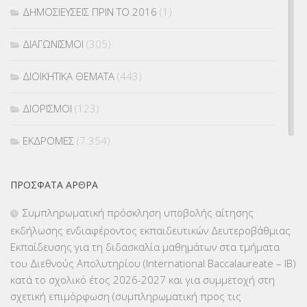
ΔΗΜΟΣΙΕΥΣΕΙΣ ΠΡΙΝ ΤΟ 2016
(1)
ΔΙΑΓΩΝΙΣΜΟΙ
(305)
ΔΙΟΙΚΗΤΙΚΑ ΘΕΜΑΤΑ
(443)
ΔΙΟΡΙΣΜΟΙ
(123)
ΕΚΔΡΟΜΕΣ
(7.354)
ΕΚΠΑΙΔΕΥΤΙΚΑ ΘΕΜΑΤΑ
(2.824)
ΠΡΌΣΦΑΤΑ ΆΡΘΡΑ
ΕΠΑΛ
(366)
Συμπληρωματική πρόσκληση υποβολής αίτησης
εκδήλωσης ενδιαφέροντος εκπαιδευτικών Δευτεροβάθμιας
ΕΠΙΜΟΡΦΩΣΗ Τ.Π.Ε.
(10)
Εκπαίδευσης για τη διδασκαλία μαθημάτων στα τμήματα
του Διεθνούς Απολυτηρίου (International Baccalaureate – IB)
ΕΥΡΩΠΑΪΚΑ ΠΡΟΓΡΑΜΜΑΤΑ
(230)
κατά το σχολικό έτος 2026-2027 και για συμμετοχή στη
σχετική επιμόρφωση (συμπληρωματική προς τις
ΚΕΣΥ
(60)