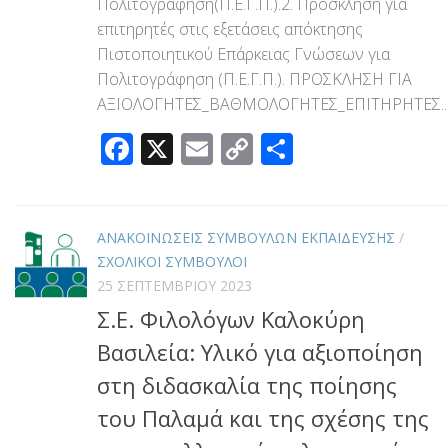
Πολιτογράφηση(Π.Ε.Γ.Π.).2. Πρόσκληση για
επιτηρητές στις εξετάσεις απόκτησης
Πιστοποιητικού Επάρκειας Γνώσεων για
Πολιτογράφηση (Π.Ε.Γ.Π.). ΠΡΟΣΚΛΗΣΗ ΓΙΑ
ΑΞΙΟΛΟΓΗΤΕΣ_ΒΑΘΜΟΛΟΓΗΤΕΣ_ΕΠΙΤΗΡΗΤΕΣ..
Facebook
X
Email
Copy
Μοιραστεί
Link
ΑΝΑΚΟΙΝΩΣΕΙΣ ΣΥΜΒΟΥΛΩΝ ΕΚΠΑΙΔΕΥΣΗΣ
/
ΣΧΟΛΙΚΟΙ ΣΥΜΒΟΥΛΟΙ
25 ΣΕΠΤΕΜΒΡΊΟΥ 2023
Σ.Ε. Φιλολόγων Καλοκύρη
Βασιλεία: Υλικό για αξιοποίηση
στη διδασκαλία της ποίησης
του Παλαμά και της σχέσης της